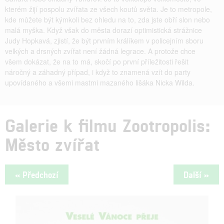
kterém žijí pospolu zvířata ze všech koutů světa. Je to metropole,
kde můžete být kýmkoli bez ohledu na to, zda jste obří slon nebo
malá myška. Když však do města dorazí optimistická strážnice
Judy Hopkavá, zjistí, že být prvním králíkem v policejním sboru
velkých a drsných zvířat není žádná legrace. A protože chce
všem dokázat, že na to má, skočí po první příležitosti řešit
náročný a záhadný případ, i když to znamená vzít do party
upovídaného a všemi mastmi mazaného lišáka Nicka Wilda.
Galerie k filmu Zootropolis:
Město zvířat
« Předchozí
Další »