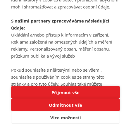
mohli shromažďovat a zpracovávat osobní údaje.
S našimi partnery zpracováváme následující
údaje:
Ukládání a/nebo přístup k informacím v zařízení,
Reklama založená na omezených údajích a měření
reklamy, Personalizovaný obsah, měření obsahu,
průzkum publika a vývoj služeb
Pokud souhlasíte s některými nebo se všemi,
souhlasíte s používáním cookies ze strany této
stránky a pro tyto účely. Souhlas také můžete
Tato stránka používá soubory cookies.
odmítnout, ale v takovém případě vám na stránce
Přijmout vše
Více informací
nebudou k dispozici některé personalizované funkce.
Odmítnout vše
Vaše volby souhlasu se budou vztahovat pouze na
Rozumím
tuto webovou stránku. Vaše nastavení a odvolání
Více možností
souhlasu můžete kdykoli změnit na stránce s
ochranou osobních údajů
nebo kliknutím na tlačítko