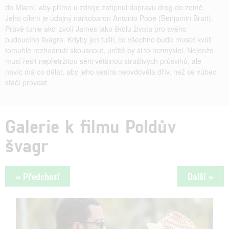
do Miami, aby přímo u zdroje zatípnul dopravu drog do země.
Jeho cílem je údajný narkobaron Antonio Pope (Benjamin Bratt).
Právě tuhle akci zvolí James jako školu života pro svého
budoucího švagra. Kdyby jen tušil, co všechno bude muset kvůli
tomuhle rozhodnutí skousnout, určitě by si to rozmyslel. Nejenže
musí řešit nepřetržitou sérii většinou strašlivých průšvihů, ale
navíc má co dělat, aby jeho sestra neovdověla dřív, než se vůbec
stačí provdat.
Galerie k filmu Poldův
švagr
« Předchozí
Další »