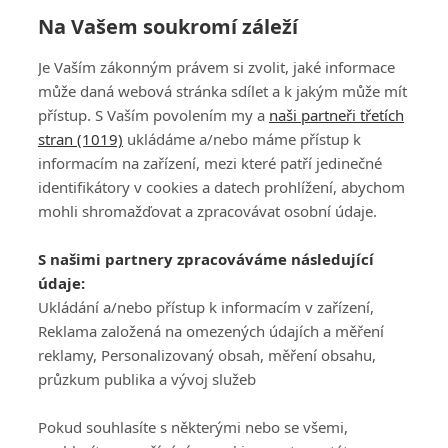
Na Vašem soukromí záleží
Je Vaším zákonným právem si zvolit, jaké informace
může daná webová stránka sdílet a k jakým může mít
přístup. S Vaším povolením my a
naši partneři třetích
stran (1019)
ukládáme a/nebo máme přístup k
informacím na zařízení, mezi které patří jedinečné
DISKUZE
PŘIHLÁSIT
identifikátory v cookies a datech prohlížení, abychom
REGISTROVAT
mohli shromažďovat a zpracovávat osobní údaje.
Šéfredaktorkou webu je
Petr Slavík
, e-mail
serialy@fandimefilmu.cz
S našimi partnery zpracováváme následující
údaje:
Máte-li zájem o inzerci na našem webu napište nám na e-mail
Ukládání a/nebo přístup k informacím v zařízení,
studio@koncal.com
Reklama založená na omezených údajích a měření
Ochrana osobních údajů
|
Zásady používání cookies
|
Pravidla webu
|
reklamy, Personalizovaný obsah, měření obsahu,
Upravit nastavení soukromí
průzkum publika a vývoj služeb
Pokud souhlasíte s některými nebo se všemi,