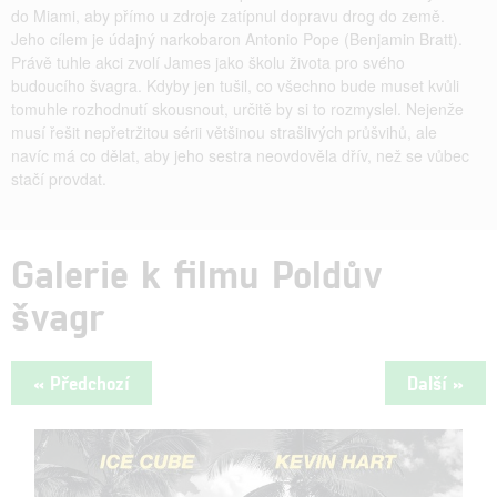
do Miami, aby přímo u zdroje zatípnul dopravu drog do země.
Jeho cílem je údajný narkobaron Antonio Pope (Benjamin Bratt).
Právě tuhle akci zvolí James jako školu života pro svého
budoucího švagra. Kdyby jen tušil, co všechno bude muset kvůli
tomuhle rozhodnutí skousnout, určitě by si to rozmyslel. Nejenže
musí řešit nepřetržitou sérii většinou strašlivých průšvihů, ale
navíc má co dělat, aby jeho sestra neovdověla dřív, než se vůbec
stačí provdat.
Galerie k filmu Poldův
švagr
« Předchozí
Další »