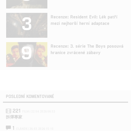
3
Recenze: Resident Evil: Lék patří
mezi nejhorší herní adaptace
9
Recenze: 3. série The Boys posouvá
hranice zvrácené zábavy
POSLEDNÍ KOMENTOVANÉ
221
FILM | 22.04.2026 08:53
拆彈專家
1
ČLÁNEK | 26.03.2026 15:15