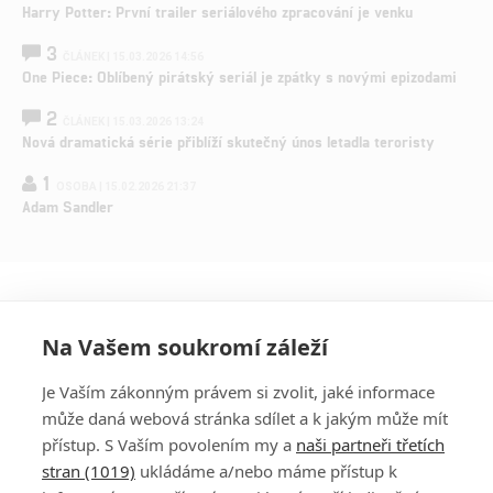
Harry Potter: První trailer seriálového zpracování je venku
3
ČLÁNEK | 15.03.2026 14:56
One Piece: Oblíbený pirátský seriál je zpátky s novými epizodami
2
ČLÁNEK | 15.03.2026 13:24
Nová dramatická série přiblíží skutečný únos letadla teroristy
1
OSOBA | 15.02.2026 21:37
Adam Sandler
Na Vašem soukromí záleží
Je Vaším zákonným právem si zvolit, jaké informace
může daná webová stránka sdílet a k jakým může mít
přístup. S Vaším povolením my a
naši partneři třetích
stran (1019)
ukládáme a/nebo máme přístup k