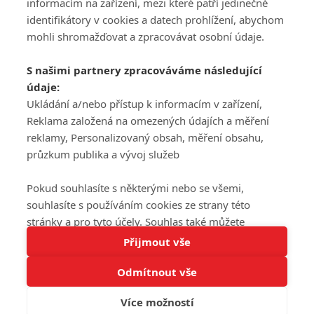
informacím na zařízení, mezi které patří jedinečné
DISKUZE
PŘIHLÁSIT
identifikátory v cookies a datech prohlížení, abychom
REGISTROVAT
mohli shromažďovat a zpracovávat osobní údaje.
Šéfredaktorkou webu je
Petr Slavík
, e-mail
serialy@fandimefilmu.cz
S našimi partnery zpracováváme následující
údaje:
Máte-li zájem o inzerci na našem webu napište nám na e-mail
Ukládání a/nebo přístup k informacím v zařízení,
studio@koncal.com
Reklama založená na omezených údajích a měření
Ochrana osobních údajů
|
Zásady používání cookies
|
Pravidla webu
|
reklamy, Personalizovaný obsah, měření obsahu,
Upravit nastavení soukromí
průzkum publika a vývoj služeb
Pokud souhlasíte s některými nebo se všemi,
souhlasíte s používáním cookies ze strany této
stránky a pro tyto účely. Souhlas také můžete
Tato stránka používá soubory cookies.
odmítnout, ale v takovém případě vám na stránce
Přijmout vše
© 2016 – 2026 FandimeSerialum.cz / All rights reserved /
Více informací
nebudou k dispozici některé personalizované funkce.
Provozovatel webu je Koncal studio s.r.o.
Odmítnout vše
Vaše volby souhlasu se budou vztahovat pouze na
Rozumím
tuto webovou stránku. Vaše nastavení a odvolání
Více možností
souhlasu můžete kdykoli změnit na stránce s
Koncal studio s.r.o., IČO: 03604071, Lýskova 2073/57, Stodůlky, 155