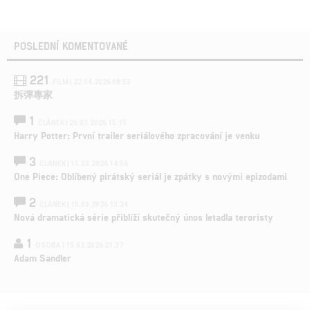
POSLEDNÍ KOMENTOVANÉ
221
FILM | 22.04.2026 08:53
拆彈專家
1
ČLÁNEK | 26.03.2026 15:15
Harry Potter: První trailer seriálového zpracování je venku
3
ČLÁNEK | 15.03.2026 14:56
One Piece: Oblíbený pirátský seriál je zpátky s novými epizodami
2
ČLÁNEK | 15.03.2026 13:24
Nová dramatická série přiblíží skutečný únos letadla teroristy
1
OSOBA | 15.02.2026 21:37
Adam Sandler