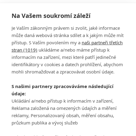
Na Vašem soukromí záleží
Je Vaším zákonným právem si zvolit, jaké informace
může daná webová stránka sdílet a k jakým může mít
přístup. S Vaším povolením my a
naši partneři třetích
stran (1019)
ukládáme a/nebo máme přístup k
informacím na zařízení, mezi které patří jedinečné
DISKUZE
PŘIHLÁSIT
identifikátory v cookies a datech prohlížení, abychom
REGISTROVAT
mohli shromažďovat a zpracovávat osobní údaje.
Šéfredaktorkou webu je
Petr Slavík
, e-mail
serialy@fandimefilmu.cz
S našimi partnery zpracováváme následující
údaje:
Máte-li zájem o inzerci na našem webu napište nám na e-mail
Ukládání a/nebo přístup k informacím v zařízení,
studio@koncal.com
Reklama založená na omezených údajích a měření
Ochrana osobních údajů
|
Zásady používání cookies
|
Pravidla webu
|
reklamy, Personalizovaný obsah, měření obsahu,
Upravit nastavení soukromí
průzkum publika a vývoj služeb