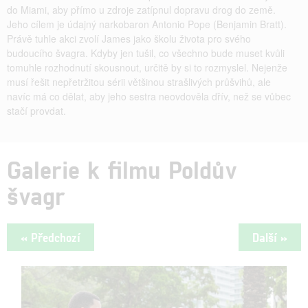
do Miami, aby přímo u zdroje zatípnul dopravu drog do země.
Jeho cílem je údajný narkobaron Antonio Pope (Benjamin Bratt).
Právě tuhle akci zvolí James jako školu života pro svého
budoucího švagra. Kdyby jen tušil, co všechno bude muset kvůli
tomuhle rozhodnutí skousnout, určitě by si to rozmyslel. Nejenže
musí řešit nepřetržitou sérii většinou strašlivých průšvihů, ale
navíc má co dělat, aby jeho sestra neovdověla dřív, než se vůbec
stačí provdat.
Galerie k filmu Poldův
švagr
« Předchozí
Další »