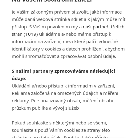
Je Vaším zákonným právem si zvolit, jaké informace
může daná webová stránka sdílet a k jakým může mít
přístup. S Vaším povolením my a
naši partneři třetích
stran (1019)
ukládáme a/nebo máme přístup k
informacím na zařízení, mezi které patří jedinečné
DISKUZE
PŘIHLÁSIT
identifikátory v cookies a datech prohlížení, abychom
REGISTROVAT
mohli shromažďovat a zpracovávat osobní údaje.
Šéfredaktorkou webu je
Petr Slavík
, e-mail
serialy@fandimefilmu.cz
S našimi partnery zpracováváme následující
údaje:
Máte-li zájem o inzerci na našem webu napište nám na e-mail
studio@koncal.com
Ukládání a/nebo přístup k informacím v zařízení,
Reklama založená na omezených údajích a měření
Ochrana osobních údajů
|
Zásady používání cookies
|
Pravidla webu
|
reklamy, Personalizovaný obsah, měření obsahu,
Upravit nastavení soukromí
průzkum publika a vývoj služeb
Pokud souhlasíte s některými nebo se všemi,
souhlasíte s používáním cookies ze strany této
stránky a pro tyto účely. Souhlas také můžete