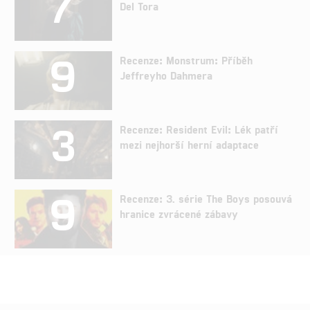
7
Del Tora
9
Recenze: Monstrum: Příběh
Jeffreyho Dahmera
3
Recenze: Resident Evil: Lék patří
mezi nejhorší herní adaptace
9
Recenze: 3. série The Boys posouvá
hranice zvrácené zábavy