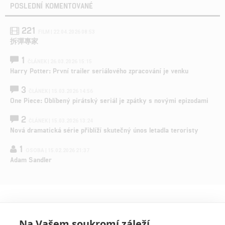
POSLEDNÍ KOMENTOVANÉ
221
FILM | 22.04.2026 08:53
拆彈專家
1
ČLÁNEK | 26.03.2026 15:15
Harry Potter: První trailer seriálového zpracování je venku
3
ČLÁNEK | 15.03.2026 14:56
One Piece: Oblíbený pirátský seriál je zpátky s novými epizodami
2
ČLÁNEK | 15.03.2026 13:24
Nová dramatická série přiblíží skutečný únos letadla teroristy
1
OSOBA | 15.02.2026 21:37
Adam Sandler
Na Vašem soukromí záleží