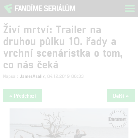
Tog
navi
Živí mrtví: Trailer na
druhou půlku 10. řady a
vrchní scenáristka o tom,
co nás čeká
Napsal:
JamesVsalix
, 04.12.2019 06:33
« Předchozí
Další »