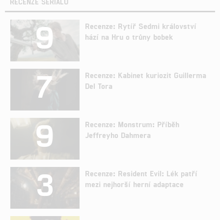
RECENZE SERIÁLŮ
9
Recenze: Rytíř Sedmi království
hází na Hru o trůny bobek
7
Recenze: Kabinet kuriozit Guillerma
Del Tora
9
Recenze: Monstrum: Příběh
Jeffreyho Dahmera
3
Recenze: Resident Evil: Lék patří
mezi nejhorší herní adaptace