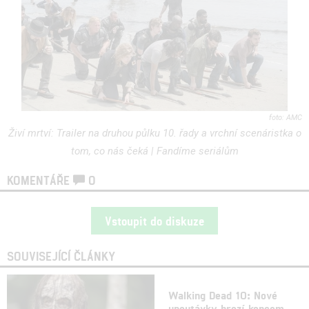
AMC
Živí mrtví: Trailer na druhou půlku 10. řady a vrchní scenáristka o
tom, co nás čeká | Fandíme seriálům
KOMENTÁŘE
0
Vstoupit do diskuze
SOUVISEJÍCÍ ČLÁNKY
Walking Dead 10: Nové
upoutávky hrozí koncem