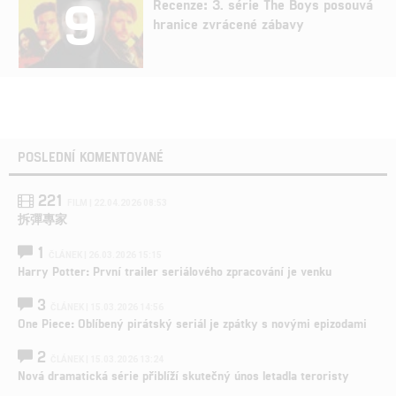
9
Recenze: 3. série The Boys posouvá
hranice zvrácené zábavy
POSLEDNÍ KOMENTOVANÉ
221
FILM | 22.04.2026 08:53
拆彈專家
1
ČLÁNEK | 26.03.2026 15:15
Harry Potter: První trailer seriálového zpracování je venku
3
ČLÁNEK | 15.03.2026 14:56
One Piece: Oblíbený pirátský seriál je zpátky s novými epizodami
2
ČLÁNEK | 15.03.2026 13:24
Nová dramatická série přiblíží skutečný únos letadla teroristy