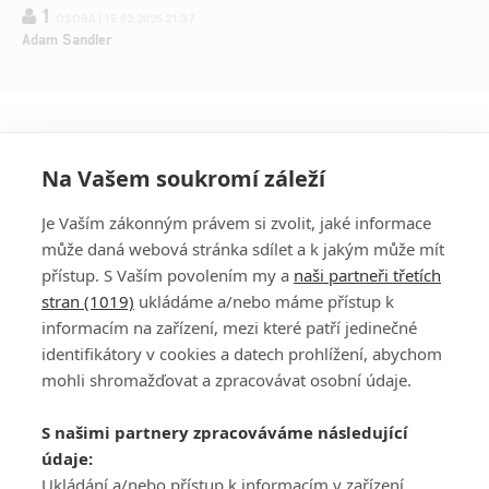
1
OSOBA | 15.02.2026 21:37
Adam Sandler
Na Vašem soukromí záleží
Je Vaším zákonným právem si zvolit, jaké informace
může daná webová stránka sdílet a k jakým může mít
přístup. S Vaším povolením my a
naši partneři třetích
stran (1019)
ukládáme a/nebo máme přístup k
informacím na zařízení, mezi které patří jedinečné
DISKUZE
PŘIHLÁSIT
identifikátory v cookies a datech prohlížení, abychom
REGISTROVAT
mohli shromažďovat a zpracovávat osobní údaje.
Šéfredaktorkou webu je
Petr Slavík
, e-mail
serialy@fandimefilmu.cz
S našimi partnery zpracováváme následující
údaje:
Máte-li zájem o inzerci na našem webu napište nám na e-mail
Ukládání a/nebo přístup k informacím v zařízení,
studio@koncal.com