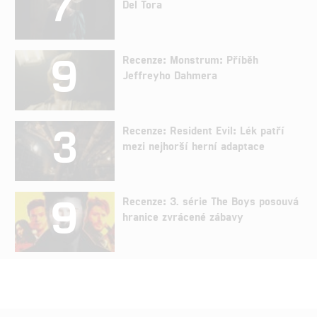
7
Del Tora
9
Recenze: Monstrum: Příběh
Jeffreyho Dahmera
3
Recenze: Resident Evil: Lék patří
mezi nejhorší herní adaptace
9
Recenze: 3. série The Boys posouvá
hranice zvrácené zábavy