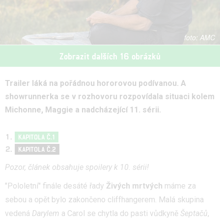
AMC
Zobrazit dalších 16 obrázků
Trailer láká na pořádnou hororovou podívanou. A
showrunnerka se v rozhovoru rozpovídala situaci kolem
Michonne, Maggie a nadcházející 11. sérii.
KAPITOLA Č.1
KAPITOLA Č.2
Pozor, článek obsahuje spoilery k 10. sérii!
"Pololetní" finále desáté řady
Živých mrtvých
máme za
sebou a opět bylo zakončeno cliffhangerem. Malá skupina
vedená
Darylem
a Carol se chytla do pasti vůdkyně
Šeptačů
,