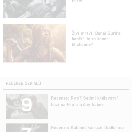
Živí mrtví: Danai Gurira
končí! Je to konec
Michonne?
RECENZE SERIÁLŮ
9
Recenze: Rytíř Sedmi království
hází na Hru o trůny bobek
Recenze: Kabinet kuriozit Guillerma