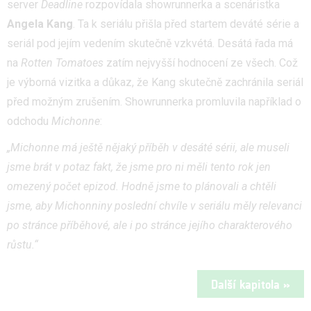
server
Deadline
rozpovídala showrunnerka a scenáristka
Angela Kang
. Ta k seriálu přišla před startem deváté série a
seriál pod jejím vedením skutečně vzkvétá. Desátá řada má
na
Rotten Tomatoes
zatím nejvyšší hodnocení ze všech. Což
je výborná vizitka a důkaz, že Kang skutečně zachránila seriál
před možným zrušením. Showrunnerka promluvila například o
odchodu
Michonne
:
„Michonne má ještě nějaký příběh v desáté sérii, ale museli
jsme brát v potaz fakt, že jsme pro ni měli tento rok jen
omezený počet epizod. Hodně jsme to plánovali a chtěli
jsme, aby Michonniny poslední chvíle v seriálu měly relevanci
po stránce příběhové, ale i po stránce jejího charakterového
růstu.“
Další kapitola »