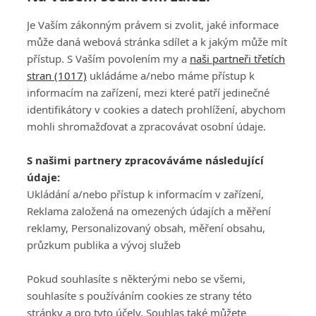
Je Vaším zákonným právem si zvolit, jaké informace
může daná webová stránka sdílet a k jakým může mít
přístup. S Vaším povolením my a
naši partneři třetích
stran (1017)
ukládáme a/nebo máme přístup k
informacím na zařízení, mezi které patří jedinečné
DISKUZE
PŘIHLÁSIT
identifikátory v cookies a datech prohlížení, abychom
REGISTROVAT
mohli shromažďovat a zpracovávat osobní údaje.
Šéfredaktorkou webu je
Petr Slavík
, e-mail
serialy@fandimefilmu.cz
S našimi partnery zpracováváme následující
údaje:
Máte-li zájem o inzerci na našem webu napište nám na e-mail
studio@koncal.com
Ukládání a/nebo přístup k informacím v zařízení,
Reklama založená na omezených údajích a měření
Ochrana osobních údajů
|
Zásady používání cookies
|
Pravidla webu
|
reklamy, Personalizovaný obsah, měření obsahu,
Upravit nastavení soukromí
průzkum publika a vývoj služeb
Pokud souhlasíte s některými nebo se všemi,
souhlasíte s používáním cookies ze strany této
stránky a pro tyto účely. Souhlas také můžete