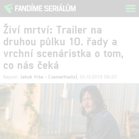
Tog
navi
Živí mrtví: Trailer na
druhou půlku 10. řady a
vrchní scenáristka o tom,
co nás čeká
Napsal:
Jakub Vrba - (JamesVsalix)
, 04.12.2019 06:33