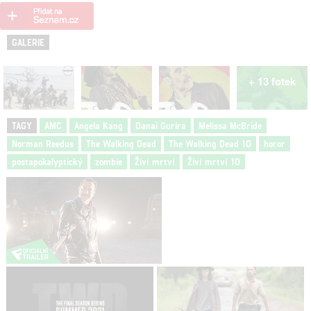
GALERIE
+ 13 fotek
TAGY
AMC
Angela Kang
Danai Gurira
Melissa McBride
Norman Reedus
The Walking Dead
The Walking Dead 10
horor
postapokalyptický
zombie
Živí mrtví
Živí mrtví 10