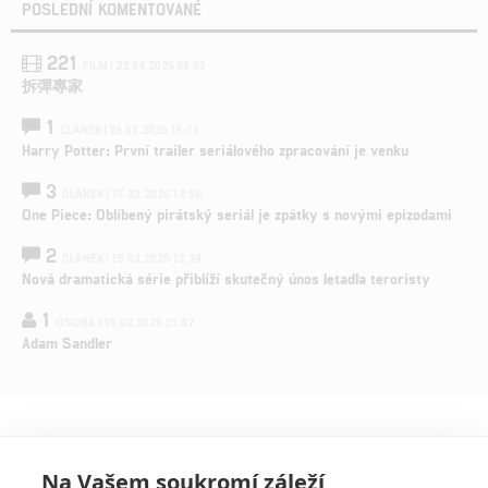
POSLEDNÍ KOMENTOVANÉ
221
FILM | 22.04.2026 08:53
拆彈專家
1
ČLÁNEK | 26.03.2026 15:15
Harry Potter: První trailer seriálového zpracování je venku
3
ČLÁNEK | 15.03.2026 14:56
One Piece: Oblíbený pirátský seriál je zpátky s novými epizodami
2
ČLÁNEK | 15.03.2026 13:24
Nová dramatická série přiblíží skutečný únos letadla teroristy
1
OSOBA | 15.02.2026 21:37
Adam Sandler
Na Vašem soukromí záleží