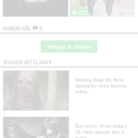
KOMENTÁŘE
0
Vstoupit do diskuze
SOUVISEJÍCÍ ČLÁNKY
Walking Dead 10: Nové
upoutávky hrozí koncem
světa
Živí mrtví: První fotka z
10. řady ukazuje akci a
požár