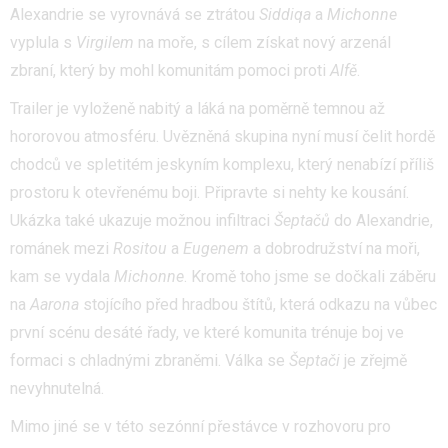
Alexandrie se vyrovnává se ztrátou
Siddiqa
a
Michonne
vyplula s
Virgilem
na moře, s cílem získat nový arzenál
zbraní, který by mohl komunitám pomoci proti
Alfě
.
Trailer je vyloženě nabitý a láká na poměrně temnou až
hororovou atmosféru. Uvězněná skupina nyní musí čelit hordě
chodců ve spletitém jeskyním komplexu, který nenabízí příliš
prostoru k otevřenému boji. Připravte si nehty ke kousání.
Ukázka také ukazuje možnou infiltraci
Šeptačů
do Alexandrie,
románek mezi
Rositou
a
Eugenem
a dobrodružství na moři,
kam se vydala
Michonne
. Kromě toho jsme se dočkali záběru
na
Aarona
stojícího před hradbou štítů, která odkazu na vůbec
první scénu desáté řady, ve které komunita trénuje boj ve
formaci s chladnými zbraněmi. Válka se
Šeptači
je zřejmě
nevyhnutelná.
Mimo jiné se v této sezónní přestávce v rozhovoru pro