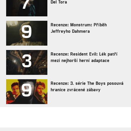
7
Del Tora
9
Recenze: Monstrum: Příběh
Jeffreyho Dahmera
3
Recenze: Resident Evil: Lék patří
mezi nejhorší herní adaptace
9
Recenze: 3. série The Boys posouvá
hranice zvrácené zábavy