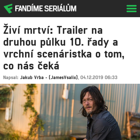
Tog
navi
Živí mrtví: Trailer na
druhou půlku 10. řady a
vrchní scenáristka o tom,
co nás čeká
Napsal:
Jakub Vrba - (JamesVsalix)
, 04.12.2019 06:33