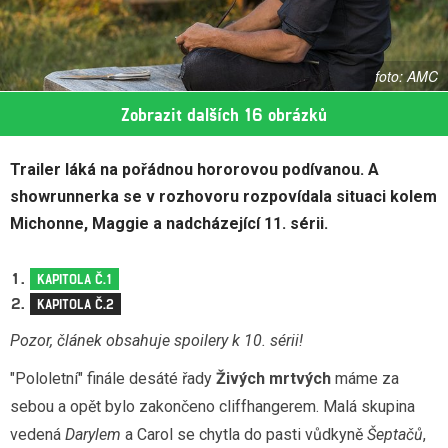
AMC
Zobrazit dalších 16 obrázků
Trailer láká na pořádnou hororovou podívanou. A
showrunnerka se v rozhovoru rozpovídala situaci kolem
Michonne, Maggie a nadcházející 11. sérii.
KAPITOLA Č.1
KAPITOLA Č.2
Pozor, článek obsahuje spoilery k 10. sérii!
"Pololetní" finále desáté řady
Živých mrtvých
máme za
sebou a opět bylo zakončeno cliffhangerem. Malá skupina
vedená
Darylem
a Carol se chytla do pasti vůdkyně
Šeptačů
,