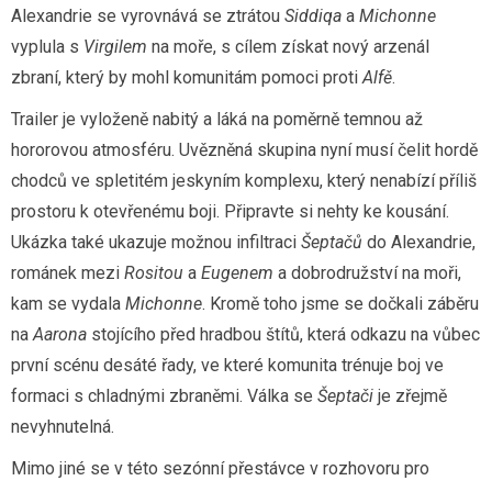
Alexandrie se vyrovnává se ztrátou
Siddiqa
a
Michonne
vyplula s
Virgilem
na moře, s cílem získat nový arzenál
zbraní, který by mohl komunitám pomoci proti
Alfě
.
Trailer je vyloženě nabitý a láká na poměrně temnou až
hororovou atmosféru. Uvězněná skupina nyní musí čelit hordě
chodců ve spletitém jeskyním komplexu, který nenabízí příliš
prostoru k otevřenému boji. Připravte si nehty ke kousání.
Ukázka také ukazuje možnou infiltraci
Šeptačů
do Alexandrie,
románek mezi
Rositou
a
Eugenem
a dobrodružství na moři,
kam se vydala
Michonne
. Kromě toho jsme se dočkali záběru
na
Aarona
stojícího před hradbou štítů, která odkazu na vůbec
první scénu desáté řady, ve které komunita trénuje boj ve
formaci s chladnými zbraněmi. Válka se
Šeptači
je zřejmě
nevyhnutelná.
Mimo jiné se v této sezónní přestávce v rozhovoru pro