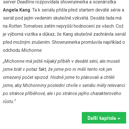
server
Deadline
rozpovídala showrunnerka a scenáristka
Angela Kang
. Ta k seriálu přišla před startem deváté série a
seriál pod jejím vedením skutečně vzkvétá. Desátá řada má
na
Rotten Tomatoes
zatím nejvyšší hodnocení ze všech. Což
je výborná vizitka a důkaz, že Kang skutečně zachránila seriál
před možným zrušením. Showrunnerka promluvila například o
odchodu
Michonne
:
„Michonne má ještě nějaký příběh v desáté sérii, ale museli
jsme brát v potaz fakt, že jsme pro ni měli tento rok jen
omezený počet epizod. Hodně jsme to plánovali a chtěli
jsme, aby Michonniny poslední chvíle v seriálu měly relevanci
po stránce příběhové, ale i po stránce jejího charakterového
růstu.“
Další kapitola »