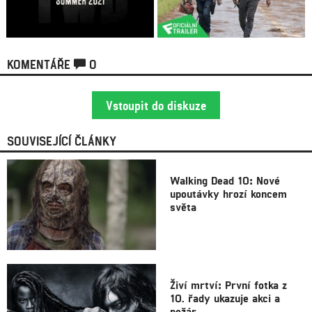
KOMENTÁŘE
0
Vstoupit do diskuze
SOUVISEJÍCÍ ČLÁNKY
Walking Dead 10: Nové
upoutávky hrozí koncem
světa
Živí mrtví: První fotka z
10. řady ukazuje akci a
požár