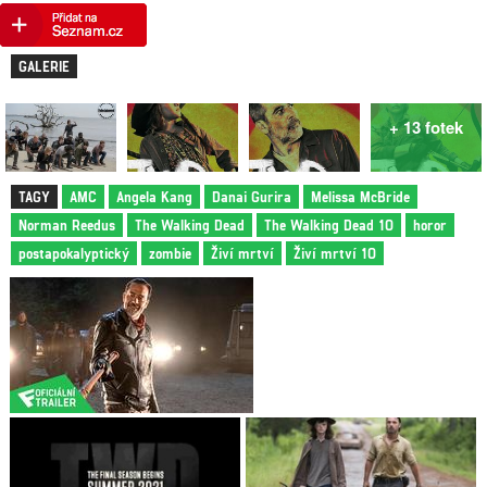
GALERIE
+ 13 fotek
TAGY
AMC
Angela Kang
Danai Gurira
Melissa McBride
Norman Reedus
The Walking Dead
The Walking Dead 10
horor
postapokalyptický
zombie
Živí mrtví
Živí mrtví 10