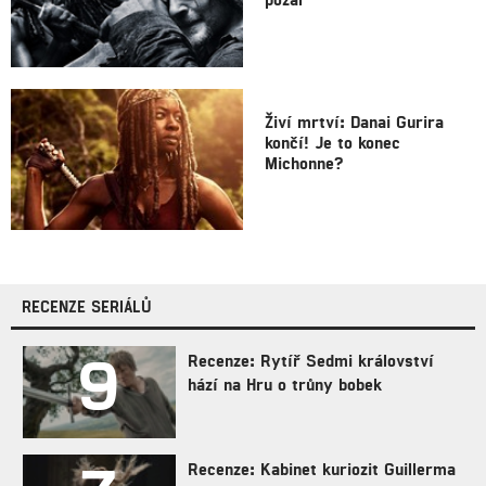
Živí mrtví: Danai Gurira
končí! Je to konec
Michonne?
RECENZE SERIÁLŮ
9
Recenze: Rytíř Sedmi království
hází na Hru o trůny bobek
Recenze: Kabinet kuriozit Guillerma