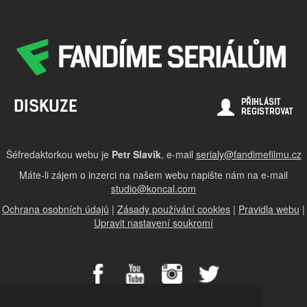
DISKUZE
PŘIHLÁSIT
REGISTROVAT
Šéfredaktorkou webu je
Petr Slavík
, e-mail
serialy@fandimefilmu.cz
Máte-li zájem o inzerci na našem webu napište nám na e-mail
studio@koncal.com
Ochrana osobních údajů
|
Zásady používání cookies
|
Pravidla webu
|
Upravit nastavení soukromí