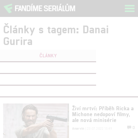
Tog
navi
Články s tagem: Danai
Gurira
ČLÁNKY
FILMY
(0)
OSOBY
(0)
VIDEA
(0)
Živí mrtví: Příběh Ricka a
Michone nedopoví filmy,
ale nová minisérie
0
Anarvin
| 23.07.2022 15:49