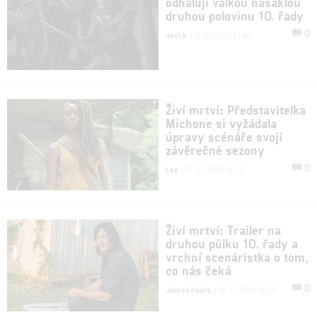
odhalují válkou nasáklou
druhou polovinu 10. řady
0
davi.k
| 15.02.2020 21:40
Živí mrtví: Představitelka
Michone si vyžádala
úpravy scénáře svojí
závěrečné sezony
0
Lee
| 11.01.2020 14:26
Živí mrtví: Trailer na
druhou půlku 10. řady a
vrchní scenáristka o tom,
co nás čeká
0
JamesVsalix
| 04.12.2019 06:33