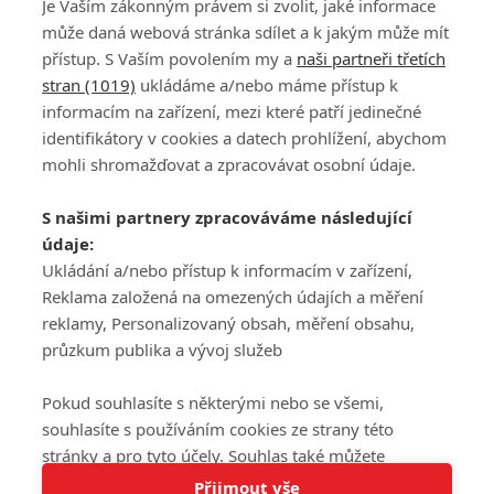
Je Vaším zákonným právem si zvolit, jaké informace
může daná webová stránka sdílet a k jakým může mít
přístup. S Vaším povolením my a
naši partneři třetích
stran (1019)
ukládáme a/nebo máme přístup k
informacím na zařízení, mezi které patří jedinečné
DISKUZE
PŘIHLÁSIT
identifikátory v cookies a datech prohlížení, abychom
REGISTROVAT
mohli shromažďovat a zpracovávat osobní údaje.
Šéfredaktorkou webu je
Petr Slavík
, e-mail
serialy@fandimefilmu.cz
S našimi partnery zpracováváme následující
údaje:
Máte-li zájem o inzerci na našem webu napište nám na e-mail
studio@koncal.com
Ukládání a/nebo přístup k informacím v zařízení,
Reklama založená na omezených údajích a měření
Ochrana osobních údajů
|
Zásady používání cookies
|
Pravidla webu
|
reklamy, Personalizovaný obsah, měření obsahu,
Upravit nastavení soukromí
průzkum publika a vývoj služeb
Pokud souhlasíte s některými nebo se všemi,
souhlasíte s používáním cookies ze strany této
stránky a pro tyto účely. Souhlas také můžete
Tato stránka používá soubory cookies.
odmítnout, ale v takovém případě vám na stránce
Přijmout vše
© 2016 – 2026 FandimeSerialum.cz / All rights reserved /