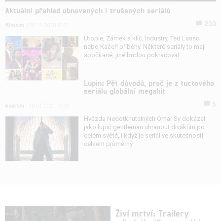
Aktuální přehled obnovených i zrušených seriálů
230
filmsim
| 29.12.2020 19:37
Utopie, Zámek a klíč, Industry, Ted Lasso
nebo Kačeří příběhy. Některé seriály to mají
spočítané, jiné budou pokračovat.
Lupin: Pět důvodů, proč je z tuctového
seriálu globální megahit
5
Anarvin
| 20.01.2021 14:33
Hvězda Nedotknutelných Omar Sy dokázal
jako lupič gentleman uhranout divákům po
celém světě, i když je seriál ve skutečnosti
celkem průměrný.
Živí mrtví: Trailery