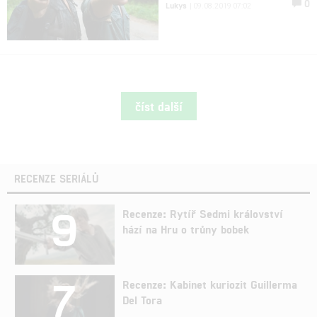
0
Lukys
| 09.08.2019 07:02
číst další
RECENZE SERIÁLŮ
9
Recenze: Rytíř Sedmi království
hází na Hru o trůny bobek
7
Recenze: Kabinet kuriozit Guillerma
Del Tora