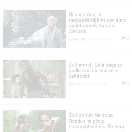
Hra o trůny je
nejúspěšnějším seriálem
na letošních Saturn
Awards
2
schonecek
| 15.09.2019 18:30
Živí mrtví: Celá sága je
podle tvůrců teprve v
začátcích
0
misar3
| 15.08.2019 14:44
Živí mrtví: Norman
Reedus si přeje
znovushledání s Rickem