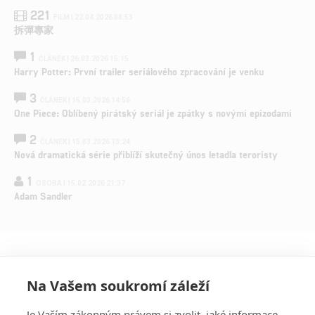
221
FILM | 22.04.2026 08:53
拆彈專家
1
ČLÁNEK | 26.03.2026 15:15
Harry Potter: První trailer seriálového zpracování je venku
3
ČLÁNEK | 15.03.2026 14:56
One Piece: Oblíbený pirátský seriál je zpátky s novými epizodami
2
ČLÁNEK | 15.03.2026 13:24
Nová dramatická série přiblíží skutečný únos letadla teroristy
1
OSOBA | 15.02.2026 21:37
Adam Sandler
Na Vašem soukromí záleží
Je Vaším zákonným právem si zvolit, jaké informace