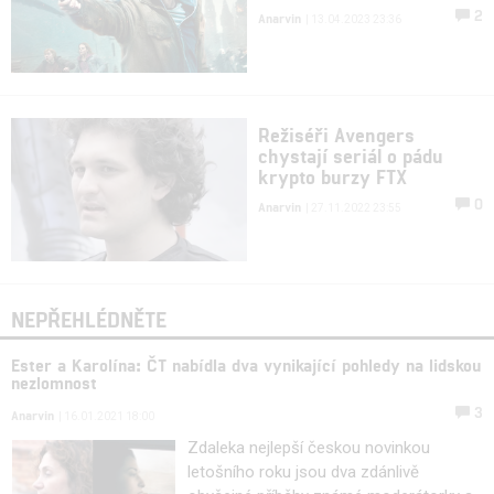
2
Anarvin
| 13.04.2023 23:36
Režiséři Avengers
chystají seriál o pádu
krypto burzy FTX
0
Anarvin
| 27.11.2022 23:55
NEPŘEHLÉDNĚTE
Ester a Karolína: ČT nabídla dva vynikající pohledy na lidskou
nezlomnost
3
Anarvin
| 16.01.2021 18:00
Zdaleka nejlepší českou novinkou
letošního roku jsou dva zdánlivě