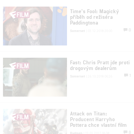
Time’s Fool: Magický
příběh od režiséra
Paddingtona
0
Somerset
| 03.12.2018 20:00
Fast: Chris Pratt jde proti
drogovým dealerům
1
Somerset
| 26.10.2018 06:26
Attack on Titan:
Producent Harryho
Pottera chce vlastní film
8
Rudmen
| 19.01.2017 06:38