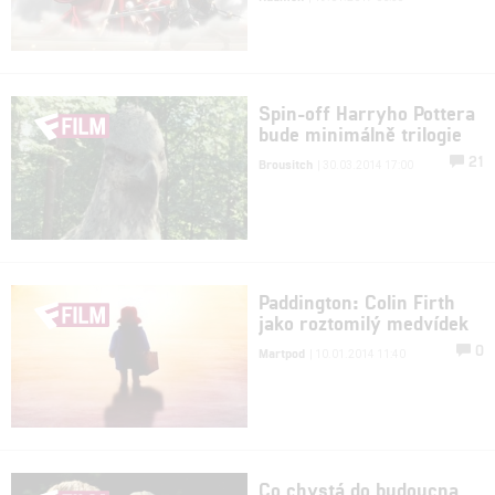
Spin-off Harryho Pottera
bude minimálně trilogie
21
Brousitch
| 30.03.2014 17:00
Paddington: Colin Firth
jako roztomilý medvídek
0
Martpod
| 10.01.2014 11:40
Co chystá do budoucna