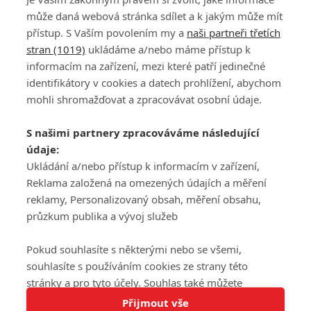
může daná webová stránka sdílet a k jakým může mít
přístup. S Vaším povolením my a
naši partneři třetích
stran (1019)
ukládáme a/nebo máme přístup k
informacím na zařízení, mezi které patří jedinečné
DISKUZE
PŘIHLÁSIT
identifikátory v cookies a datech prohlížení, abychom
REGISTROVAT
mohli shromažďovat a zpracovávat osobní údaje.
Šéfredaktorkou webu je
Petr Slavík
, e-mail
serialy@fandimefilmu.cz
S našimi partnery zpracováváme následující
údaje:
Máte-li zájem o inzerci na našem webu napište nám na e-mail
studio@koncal.com
Ukládání a/nebo přístup k informacím v zařízení,
Reklama založená na omezených údajích a měření
Ochrana osobních údajů
|
Zásady používání cookies
|
Pravidla webu
|
reklamy, Personalizovaný obsah, měření obsahu,
Upravit nastavení soukromí
průzkum publika a vývoj služeb
Pokud souhlasíte s některými nebo se všemi,
souhlasíte s používáním cookies ze strany této
stránky a pro tyto účely. Souhlas také můžete
Tato stránka používá soubory cookies.
odmítnout, ale v takovém případě vám na stránce
Přijmout vše
© 2016 – 2026 FandimeSerialum.cz / All rights reserved /