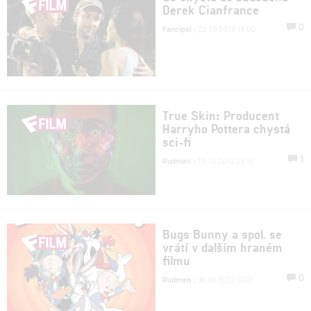
Derek Cianfrance
0
Fancipal
| 23.10.2013 18:00
True Skin: Producent
Harryho Pottera chystá
sci-fi
1
Rudmen
| 19.10.2012 23:15
Bugs Bunny a spol. se
vrátí v dalším hraném
filmu
0
Rudmen
| 08.10.2012 00:01