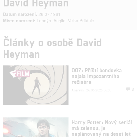
David Heyman
Datum narození:
26.07.1961
Místo narození:
Londýn, Anglie, Velká Británie
Články o osobě David
Heyman
007: Příští bondovka
najala impozantního
režiséra
3
Anarvin
| 26.06.2025 06:00
Harry Potter: Nový seriál
má zelenou, je
naplánovaný na deset let