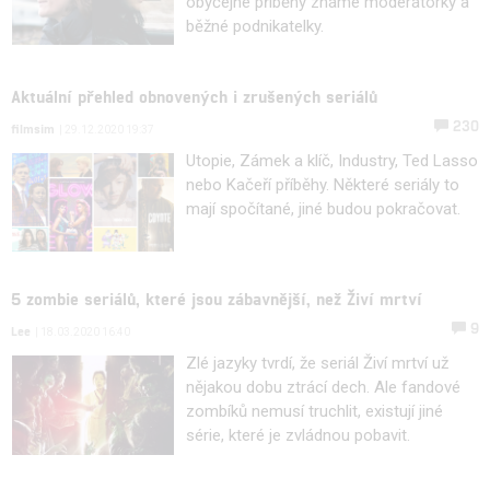
obyčejné příběhy známé moderátorky a
běžné podnikatelky.
Aktuální přehled obnovených i zrušených seriálů
230
filmsim
| 29.12.2020 19:37
Utopie, Zámek a klíč, Industry, Ted Lasso
nebo Kačeří příběhy. Některé seriály to
mají spočítané, jiné budou pokračovat.
5 zombie seriálů, které jsou zábavnější, než Živí mrtví
9
Lee
| 18.03.2020 16:40
Zlé jazyky tvrdí, že seriál Živí mrtví už
nějakou dobu ztrácí dech. Ale fandové
zombíků nemusí truchlit, existují jiné
série, které je zvládnou pobavit.