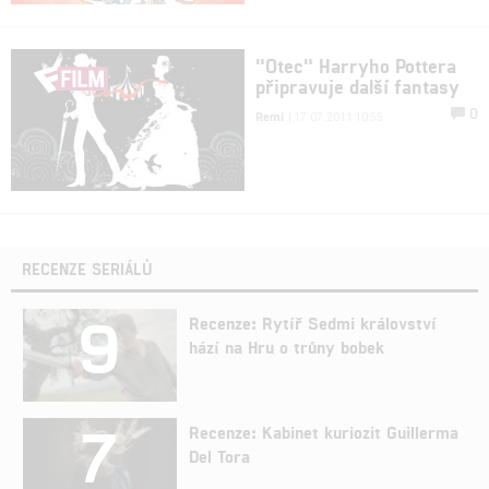
"Otec" Harryho Pottera
připravuje další fantasy
0
Remi
| 17.07.2011 10:55
RECENZE SERIÁLŮ
9
Recenze: Rytíř Sedmi království
hází na Hru o trůny bobek
7
Recenze: Kabinet kuriozit Guillerma
Del Tora