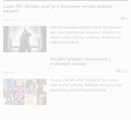
Lupin: Pět důvodů, proč je z tuctového seriálu globální
megahit
5
Anarvin
| 20.01.2021 14:33
Hvězda Nedotknutelných Omar Sy dokázal
jako lupič gentleman uhranout divákům po
celém světě, i když je seriál ve skutečnosti
celkem průměrný.
Aktuální přehled obnovených i
zrušených seriálů
230
filmsim
| 29.12.2020 19:37
Utopie, Zámek a klíč, Industry, Ted Lasso
nebo Kačeří příběhy. Některé seriály to mají
spočítané, jiné budou pokračovat.