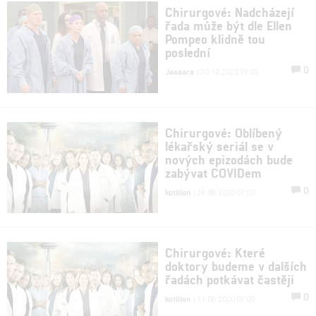
Chirurgové: Nadcházejí
řada může být dle Ellen
Pompeo klidně tou
poslední
0
Jaaaara
| 30.10.2020 19:00
Chirurgové: Oblíbený
lékařský seriál se v
nových epizodách bude
zabývat COVIDem
0
kotilion
| 24.08.2020 07:00
Chirurgové: Které
doktory budeme v dalších
řadách potkávat častěji
0
kotilion
| 11.08.2020 07:00