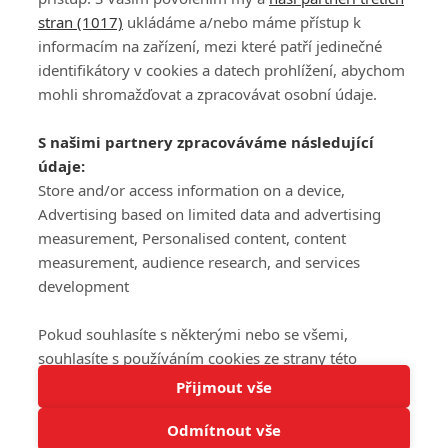
stran (1017)
ukládáme a/nebo máme přístup k
informacím na zařízení, mezi které patří jedinečné
DISKUZE
PŘIHLÁSIT
identifikátory v cookies a datech prohlížení, abychom
REGISTROVAT
mohli shromažďovat a zpracovávat osobní údaje.
Šéfredaktorkou webu je
Petr Slavík
, e-mail
serialy@fandimefilmu.cz
S našimi partnery zpracováváme následující
údaje:
Máte-li zájem o inzerci na našem webu napište nám na e-mail
Store and/or access information on a device,
studio@koncal.com
Advertising based on limited data and advertising
Ochrana osobních údajů
|
Zásady používání cookies
|
Pravidla webu
|
measurement, Personalised content, content
Upravit nastavení soukromí
measurement, audience research, and services
development
Pokud souhlasíte s některými nebo se všemi,
souhlasíte s používáním cookies ze strany této
Tato stránka používá soubory cookies.
stránky a pro tyto účely. Souhlas také můžete
Přijmout vše
© 2016 – 2026 FandimeSerialum.cz / All rights reserved /
Více informací
odmítnout, ale v takovém případě vám na stránce
Provozovatel webu je Koncal studio s.r.o.
Odmítnout vše
nebudou k dispozici některé personalizované funkce.