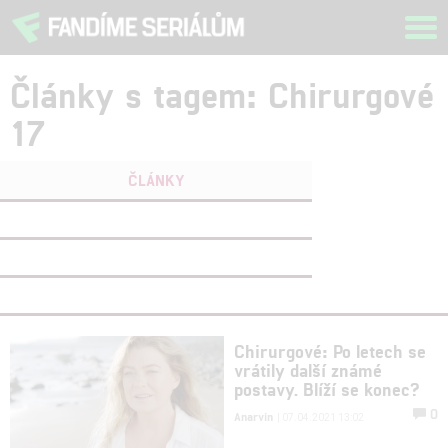
Tog
navi
Články s tagem: Chirurgové
17
ČLÁNKY
FILMY
(0)
OSOBY
(0)
VIDEA
(0)
Chirurgové: Po letech se
vrátily další známé
postavy. Blíží se konec?
0
Anarvin
| 07.04.2021 13:02