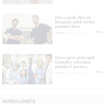
Chirurgové: Patrick
Dempsey ještě neřekl
poslední slovo
0
Jaaaara
| 05.01.2021 19:12
Chirurgové překvapili
fanoušky návratem
populární postavy
0
filmsim
| 20.11.2020 11:00
NEPŘEHLÉDNĚTE