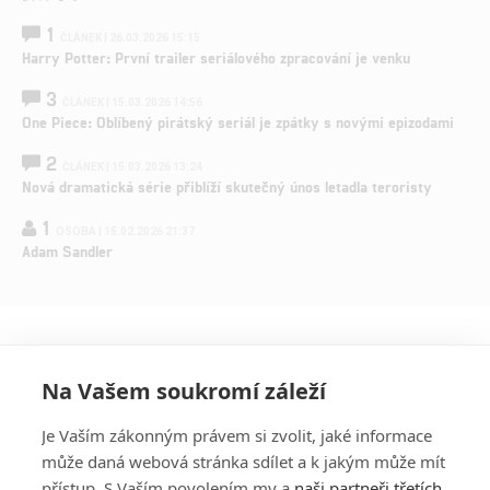
1
ČLÁNEK | 26.03.2026 15:15
Harry Potter: První trailer seriálového zpracování je venku
3
ČLÁNEK | 15.03.2026 14:56
One Piece: Oblíbený pirátský seriál je zpátky s novými epizodami
2
ČLÁNEK | 15.03.2026 13:24
Nová dramatická série přiblíží skutečný únos letadla teroristy
1
OSOBA | 15.02.2026 21:37
Adam Sandler
Na Vašem soukromí záleží
Je Vaším zákonným právem si zvolit, jaké informace
může daná webová stránka sdílet a k jakým může mít
přístup. S Vaším povolením my a
naši partneři třetích