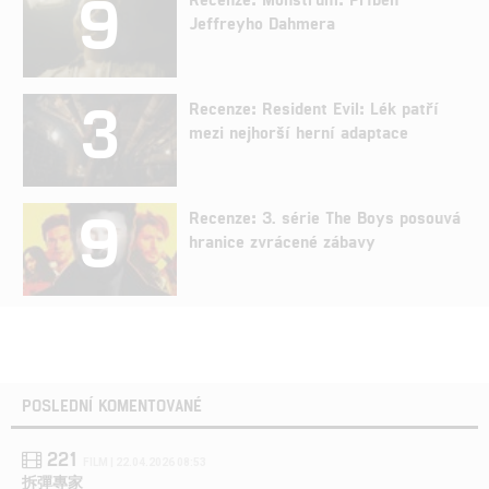
9
Jeffreyho Dahmera
3
Recenze: Resident Evil: Lék patří
mezi nejhorší herní adaptace
9
Recenze: 3. série The Boys posouvá
hranice zvrácené zábavy
POSLEDNÍ KOMENTOVANÉ
221
FILM | 22.04.2026 08:53
拆彈專家