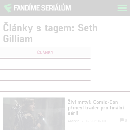
Tog
navi
Články s tagem: Seth
Gilliam
ČLÁNKY
FILMY
(0)
OSOBY
(0)
VIDEA
(0)
Živí mrtví: Comic-Con
přinesl trailer pro finální
sérii
0
Anarvin
| 25.07.2021 07:00