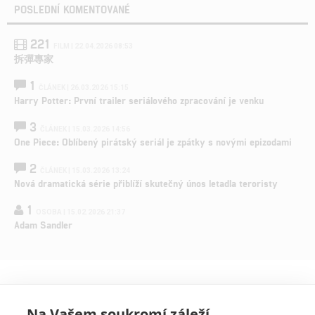
POSLEDNÍ KOMENTOVANÉ
221
FILM | 22.04.2026 08:53
拆彈專家
1
ČLÁNEK | 26.03.2026 15:15
Harry Potter: První trailer seriálového zpracování je venku
3
ČLÁNEK | 15.03.2026 14:56
One Piece: Oblíbený pirátský seriál je zpátky s novými epizodami
2
ČLÁNEK | 15.03.2026 13:24
Nová dramatická série přiblíží skutečný únos letadla teroristy
1
OSOBA | 15.02.2026 21:37
Adam Sandler
Na Vašem soukromí záleží