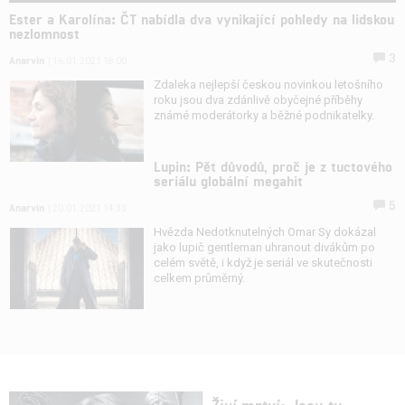
Ester a Karolína: ČT nabídla dva vynikající pohledy na lidskou
nezlomnost
3
Anarvin
| 16.01.2021 18:00
Zdaleka nejlepší českou novinkou letošního
roku jsou dva zdánlivě obyčejné příběhy
známé moderátorky a běžné podnikatelky.
Lupin: Pět důvodů, proč je z tuctového
seriálu globální megahit
5
Anarvin
| 20.01.2021 14:33
Hvězda Nedotknutelných Omar Sy dokázal
jako lupič gentleman uhranout divákům po
celém světě, i když je seriál ve skutečnosti
celkem průměrný.
Živí mrtví: Jsou tu