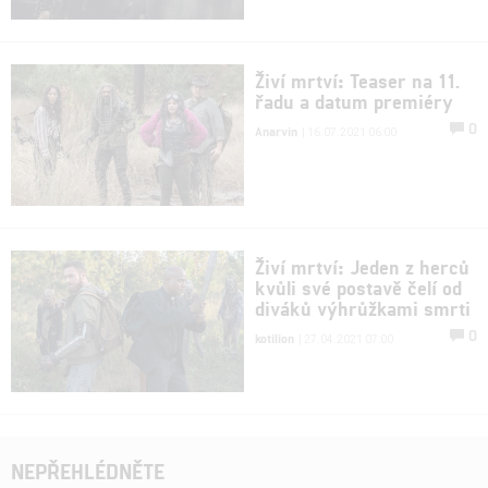
Živí mrtví: Teaser na 11.
řadu a datum premiéry
0
Anarvin
| 16.07.2021 06:00
Živí mrtví: Jeden z herců
kvůli své postavě čelí od
diváků výhrůžkami smrti
0
kotilion
| 27.04.2021 07:00
NEPŘEHLÉDNĚTE