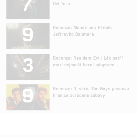
7
Del Tora
9
Recenze: Monstrum: Příběh
Jeffreyho Dahmera
3
Recenze: Resident Evil: Lék patří
mezi nejhorší herní adaptace
9
Recenze: 3. série The Boys posouvá
hranice zvrácené zábavy