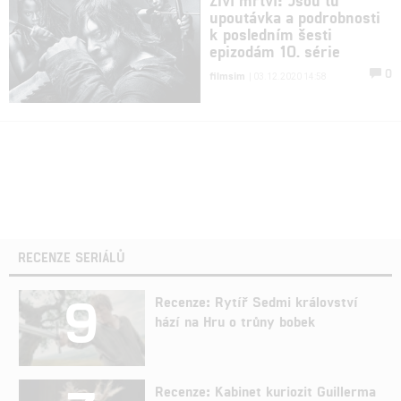
upoutávka a podrobnosti
k posledním šesti
epizodám 10. série
0
filmsim
| 03.12.2020 14:58
RECENZE SERIÁLŮ
9
Recenze: Rytíř Sedmi království
hází na Hru o trůny bobek
Recenze: Kabinet kuriozit Guillerma