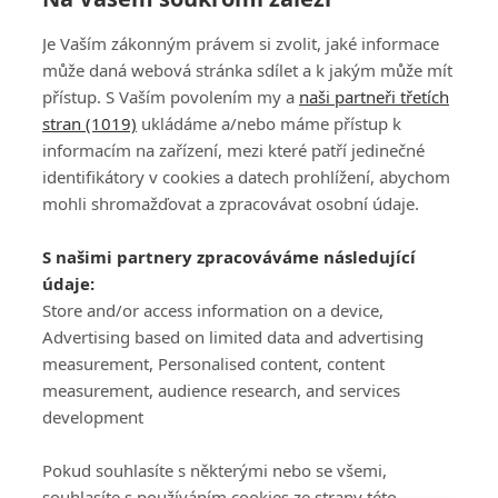
Je Vaším zákonným právem si zvolit, jaké informace
může daná webová stránka sdílet a k jakým může mít
přístup. S Vaším povolením my a
naši partneři třetích
stran (1019)
ukládáme a/nebo máme přístup k
informacím na zařízení, mezi které patří jedinečné
DISKUZE
PŘIHLÁSIT
identifikátory v cookies a datech prohlížení, abychom
REGISTROVAT
mohli shromažďovat a zpracovávat osobní údaje.
Šéfredaktorkou webu je
Petr Slavík
, e-mail
serialy@fandimefilmu.cz
S našimi partnery zpracováváme následující
údaje:
Máte-li zájem o inzerci na našem webu napište nám na e-mail
Store and/or access information on a device,
studio@koncal.com
Advertising based on limited data and advertising
Ochrana osobních údajů
|
Zásady používání cookies
|
Pravidla webu
|
measurement, Personalised content, content
Upravit nastavení soukromí
measurement, audience research, and services
development
Pokud souhlasíte s některými nebo se všemi,
souhlasíte s používáním cookies ze strany této