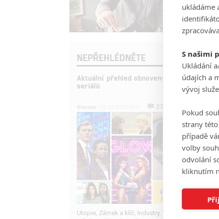
ukládáme a
identifiká
zpracováva
S našimi 
NEPŘEHLÉDNĚTE
Ukládání a
údajích a 
Aktuální přehled obnovených i zrušených
seriálů
vývoj služ
230
filmsim
| 29.12.2020 19:37
Pokud souh
strany tét
případě vá
volby souh
odvolání s
kliknutím n
Při
Utopie, Zámek a klíč, Industry, Ted Lasso nebo Kač