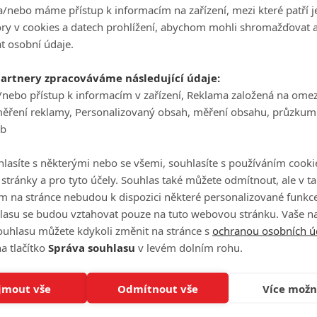
Jeden z dalších mnoha chválených románů Agathy
/nebo máme přístup k informacím na zařízení, mezi které patří 
Ha
Christie dostane seriálovou adaptaci v podobě
tory v cookies a datech prohlížení, abychom mohli shromažďovat 
je
třídílné minisérie.
t osobní údaje.
On
partnery zpracováváme následující údaje:
n
/nebo přístup k informacím v zařízení, Reklama založená na ome
měření reklamy, Personalizovaný obsah, měření obsahu, průzkum
5 zombie seriálů, které jsou zábavnější, než
Živí mrtví
No
eb
le
9
Lee
| 18.03.2020 16:40
lasíte s některými nebo se všemi, souhlasíte s používáním cooki
o stránky a pro tyto účely. Souhlas také můžete odmítnout, ale v 
A
m na stránce nebudou k dispozici některé personalizované funkce
lasu se budou vztahovat pouze na tuto webovou stránku. Vaše na
ouhlasu můžete kdykoli změnit na stránce s
ochranou osobních ú
a tlačítko
Správa souhlasu
v levém dolním rohu.
jmout vše
Odmítnout vše
Více možn
eří
Zlé jazyky tvrdí, že seriál Živí mrtví už nějakou dobu