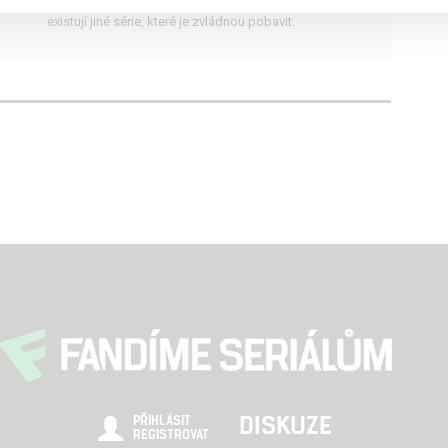
dou
ztrácí dech. Ale fandové zombíků nemusí truchlit,
existují jiné série, které je zvládnou pobavit.
DISKUZE
PŘIHLÁSIT
REGISTROVAT