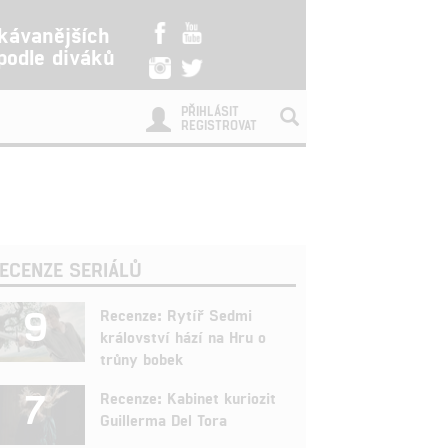
kávanějších
 podle diváků
PŘIHLÁSIT
REGISTROVAT
ECENZE SERIÁLŮ
9
Recenze: Rytíř Sedmi
království hází na Hru o
trůny bobek
7
Recenze: Kabinet kuriozit
Guillerma Del Tora