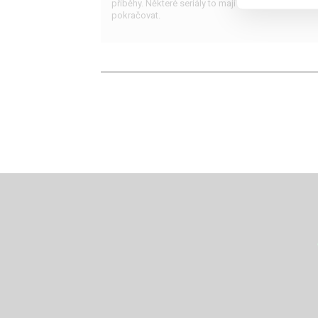
příběhy. Některé seriály to mají spočítané, jiné bu
pokračovat.