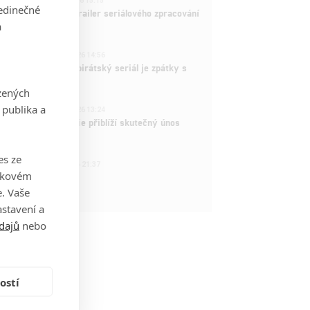
ČLÁNEK | 26.03.2026 15:15
jedinečné
rry Potter: První trailer seriálového zpracování
a
 venku
3
ČLÁNEK | 15.03.2026 14:56
e Piece: Oblíbený pirátský seriál je zpátky s
ovými epizodami
zených
2
 publika a
ČLÁNEK | 15.03.2026 13:24
vá dramatická série přiblíží skutečný únos
tadla teroristy
es ze
1
OSOBA | 15.02.2026 21:37
takovém
dam Sandler
. Vaše
stavení a
dajů
nebo
ostí