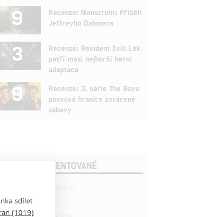
9
Recenze: Monstrum: Příběh
Jeffreyho Dahmera
3
Recenze: Resident Evil: Lék
patří mezi nejhorší herní
adaptace
9
Recenze: 3. série The Boys
posouvá hranice zvrácené
zábavy
OSLEDNÍ KOMENTOVANÉ
221
FILM | 22.04.2026 08:53
拆彈專家
nka sdílet
tran (1019)
1