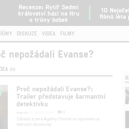
Recenze: Rytíř Sedmi
10 Nejoče
království hází na Hru
filmů léta
o trůny bobek
TRŮNY
DISKUZE
VIDEA
FILMY
oč nepožádali Evanse?
IDEA
(0)
R
Proč nepožádali Evanse?:
Trailer představuje šarmantní
detektivku
0
Anarvin
| 27.03.2022 07:00
Záhada z pera Agathy Christie se vypravila na
televizní obrazovky.