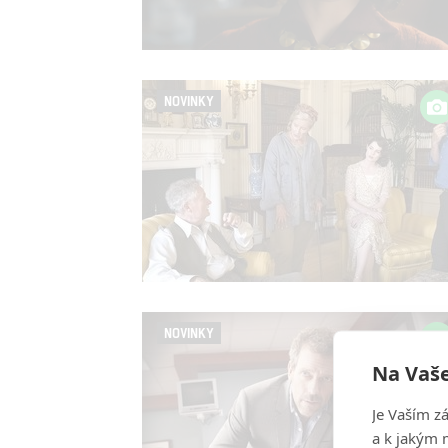
NOVINKY
NOVINKY
Na Vaše
Je Vaším z
a k jakým 