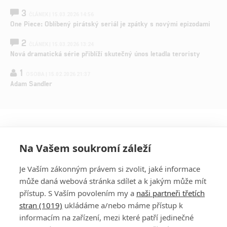
3
ČLÁNEK | 15.03.2026 14:56
One Piece: Oblíbený pirátský seriál je zpátky s novými epizodami
2
ČLÁNEK | 15.03.2026 13:24
Nová dramatická série přiblíží skutečný únos letadla teroristy
1
OSOBA | 15.02.2026 21:37
Adam Sandler
Na Vašem soukromí záleží
Je Vaším zákonným právem si zvolit, jaké informace
může daná webová stránka sdílet a k jakým může mít
přístup. S Vaším povolením my a
naši partneři třetích
stran (1019)
ukládáme a/nebo máme přístup k
informacím na zařízení, mezi které patří jedinečné
PŘIHLÁSIT