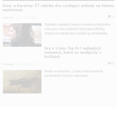
Ester a Karolína: ČT nabídla dva vynikající pohledy na lidskou
nezlomnost
3
Anarvin
| 16.01.2021 18:00
Zdaleka nejlepší českou novinkou letošního
roku jsou dva zdánlivě obyčejné příběhy
známé moderátorky a běžné podnikatelky.
Hra o trůny: Top 5+1 nejlepších
momentů, které se neobjevily v
knížkách
5
Prokopio
| 20.06.2020 07:00
Aneb ne všechno z často kritizovaných
posledních řad je k zahození.