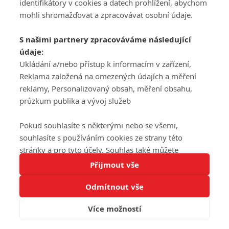
DISKUZE
identifikátory v cookies a datech prohlížení, abychom
REGISTROVAT
mohli shromažďovat a zpracovávat osobní údaje.
Šéfredaktorkou webu je
Petr Slavík
, e-mail
serialy@fandimefilmu.cz
S našimi partnery zpracováváme následující
údaje:
Máte-li zájem o inzerci na našem webu napište nám na e-mail
studio@koncal.com
Ukládání a/nebo přístup k informacím v zařízení,
Reklama založená na omezených údajích a měření
Ochrana osobních údajů
|
Zásady používání cookies
|
Pravidla webu
|
reklamy, Personalizovaný obsah, měření obsahu,
Upravit nastavení soukromí
průzkum publika a vývoj služeb
Pokud souhlasíte s některými nebo se všemi,
souhlasíte s používáním cookies ze strany této
stránky a pro tyto účely. Souhlas také můžete
Tato stránka používá soubory cookies.
odmítnout, ale v takovém případě vám na stránce
Přijmout vše
© 2016 – 2026 FandimeSerialum.cz / All rights reserved /
Více informací
nebudou k dispozici některé personalizované funkce.
Provozovatel webu je Koncal studio s.r.o.
Odmítnout vše
Vaše volby souhlasu se budou vztahovat pouze na
Rozumím
tuto webovou stránku. Vaše nastavení a odvolání
Více možností
Koncal studio s.r.o., IČO: 03604071, Lýskova 2073/57, Stodůlky, 155
souhlasu můžete kdykoli změnit na stránce s
00, Praha 5
ochranou osobních údajů
nebo kliknutím na tlačítko
adblocktest