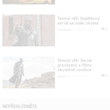
Temná věž: Doplňkový
seriál se stále chystá
2
schonecek
| 01.05.2017 19:06
Temná věž: Seriál
provázaný s filmy
skutečně vznikne
0
meufo
| 24.09.2016 14:52
NEPŘEHLÉDNĚTE