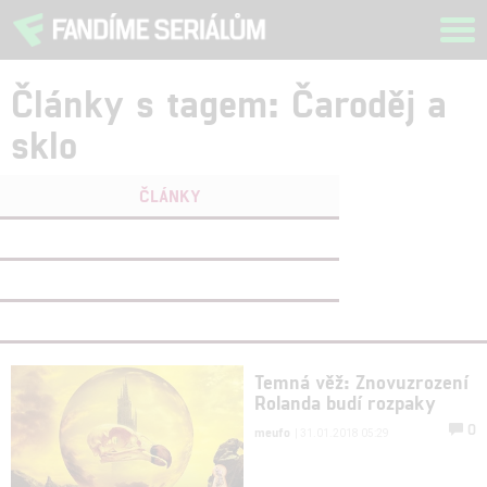
Tog
navi
Články s tagem: Čaroděj a
sklo
ČLÁNKY
FILMY
(0)
OSOBY
(0)
VIDEA
(0)
Temná věž: Znovuzrození
Rolanda budí rozpaky
0
meufo
| 31.01.2018 05:29