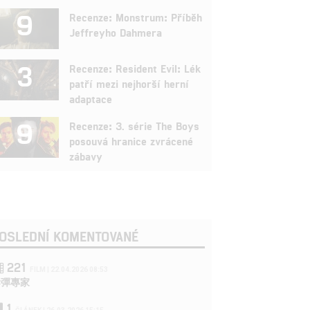
9
Recenze: Monstrum: Příběh
Jeffreyho Dahmera
3
Recenze: Resident Evil: Lék
patří mezi nejhorší herní
adaptace
9
Recenze: 3. série The Boys
posouvá hranice zvrácené
zábavy
OSLEDNÍ KOMENTOVANÉ
221
FILM | 22.04.2026 08:53
拆彈專家
1