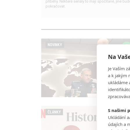
příběhy. Některé seriály to mají spočítané, jiné bu
pokračovat.
NOVINKY
Na Vaše
Je Vaším z
a k jakým 
ukládáme a
identifiká
zpracováva
S našimi 
ČLÁNKY
Ukládání a
údajích a 