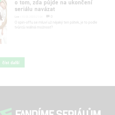
o tom, zda půjde na ukončení
seriálu navázat
0
Lee
| 10.05.2020 21:54
O spin-offu se mluví už nějaký ten pátek, je to podle
tvůrců reálná možnost?
číst další