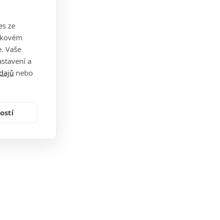
es ze
takovém
. Vaše
stavení a
dajů
nebo
ostí