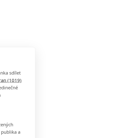
nka sdílet
tran (1019)
jedinečné
a
zených
 publika a