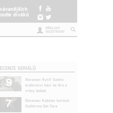
kávanějších
 podle diváků
PŘIHLÁSIT
REGISTROVAT
ECENZE SERIÁLŮ
9
Recenze: Rytíř Sedmi
království hází na Hru o
trůny bobek
7
Recenze: Kabinet kuriozit
Guillerma Del Tora