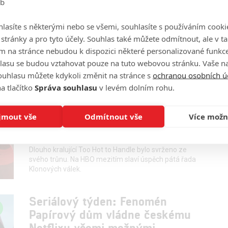
eb
0
Prokopio
| 01.06.2020 06:29
Velké popularitě se však těšilo také sci-fi
lasíte s některými nebo se všemi, souhlasíte s používáním cooki
Snowpiercer nebo komediální Jednotky vesmírného
o stránky a pro tyto účely. Souhlas také můžete odmítnout, ale v 
nasazení. Na HBO svou popularitu potvrdily Klonové
války ze světa Star Wars.
m na stránce nebudou k dispozici některé personalizované funkce
lasu se budou vztahovat pouze na tuto webovou stránku. Vaše na
ouhlasu můžete kdykoli změnit na stránce s
ochranou osobních ú
Seriálový týden: Dokument o
a tlačítko
Správa souhlasu
v levém dolním rohu.
Michaelu Jordanovi se stal
nejsledovanějším seriálem na
jmout vše
Odmítnout vše
Více možn
českém Netflixu
0
Prokopio
| 25.05.2020 06:30
Dlouho kralující Too Hot to Handle bylo svrženo ze
svého trůnu. Na HBO mezitím slaví úspěch pátá řada
Klonových válek.
Seriálový týden: Fenomén
Papírový dům vládne českému
Netflixu všemi možnými