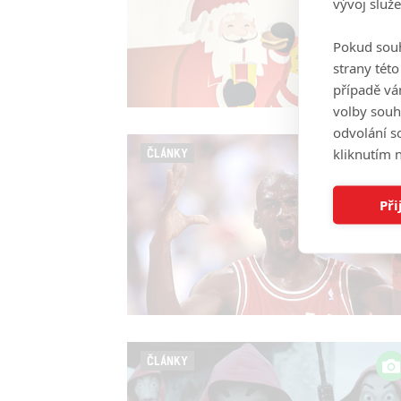
vývoj služ
Pokud souh
strany tét
případě vá
volby souh
odvolání s
kliknutím n
ČLÁNKY
Při
ČLÁNKY