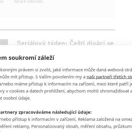
dou
řad je k zahození.
Seriálový týden: Čeští diváci se
vydali na Měsíc s Jednotkami
m soukromí záleží
vesmírného nasazení
0
Prokopio
| 08.06.2020 06:30
ákonným právem si zvolit, jaké informace může daná webová strá
Novinka od tvůrců Kanclu se těší velké oblibě, ke konci
může mít přístup. S Vaším povolením my a
naši partneři třetích s
týdne však musela ustoupit 13 Reason Why. Na HBO
/nebo máme přístup k informacím na zařízení, mezi které patří 
si diváci našli cestu i k originálnímu projektu
tory v cookies a datech prohlížení, abychom mohli shromažďovat 
platformy HBO Max.
t osobní údaje.
Seriálový týden: Netflix v
partnery zpracováváme následující údaje:
posledních dnech ovládly
/nebo přístup k informacím v zařízení, Reklama založená na ome
dokumentární série
měření reklamy, Personalizovaný obsah, měření obsahu, průzkum