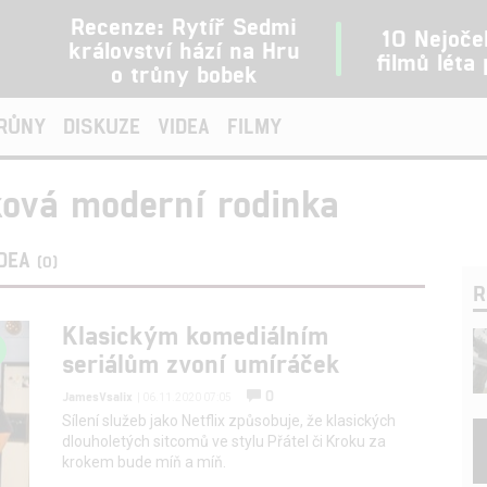
Recenze: Rytíř Sedmi
10 Nejoče
království hází na Hru
filmů léta
o trůny bobek
TRŮNY
DISKUZE
VIDEA
FILMY
ková moderní rodinka
IDEA
(0)
R
Klasickým komediálním
seriálům zvoní umíráček
0
JamesVsalix
| 06.11.2020 07:05
Sílení služeb jako Netflix způsobuje, že klasických
dlouholetých sitcomů ve stylu Přátel či Kroku za
krokem bude míň a míň.