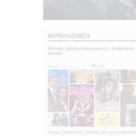
NEPŘEHLÉDNĚTE
Aktuální přehled obnovených i zrušených
seriálů
230
filmsim
| 29.12.2020 19:37
Utopie, Zámek a klíč, Industry, Ted Lasso nebo Kač