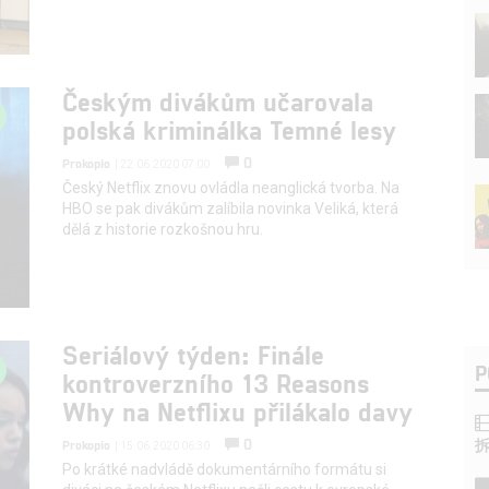
Českým divákům učarovala
polská kriminálka Temné lesy
0
Prokopio
| 22.06.2020 07:00
Český Netflix znovu ovládla neanglická tvorba. Na
HBO se pak divákům zalíbila novinka Veliká, která
dělá z historie rozkošnou hru.
Seriálový týden: Finále
P
kontroverzního 13 Reasons
Why na Netflixu přilákalo davy
0
Prokopio
| 15.06.2020 06:30
Po krátké nadvládě dokumentárního formátu si