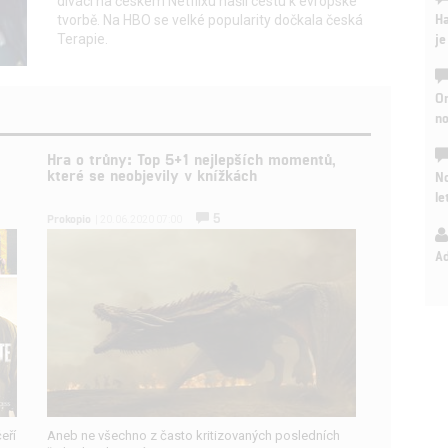
diváci na českém Netflixu našli cestu k evropské
Ha
tvorbě. Na HBO se velké popularity dočkala česká
je
Terapie.
On
n
Hra o trůny: Top 5+1 nejlepších momentů,
které se neobjevily v knížkách
No
le
5
Prokopio
| 20.06.2020 07:00
A
eří
Aneb ne všechno z často kritizovaných posledních