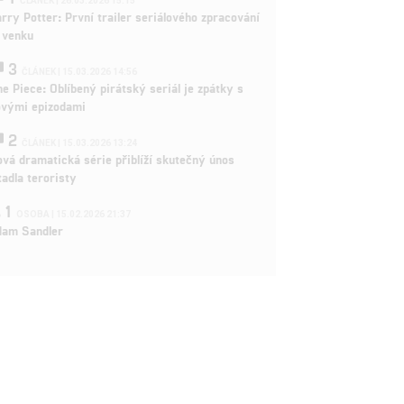
ČLÁNEK | 26.03.2026 15:15
rry Potter: První trailer seriálového zpracování
 venku
3
ČLÁNEK | 15.03.2026 14:56
e Piece: Oblíbený pirátský seriál je zpátky s
ovými epizodami
2
ČLÁNEK | 15.03.2026 13:24
vá dramatická série přiblíží skutečný únos
tadla teroristy
1
OSOBA | 15.02.2026 21:37
dam Sandler