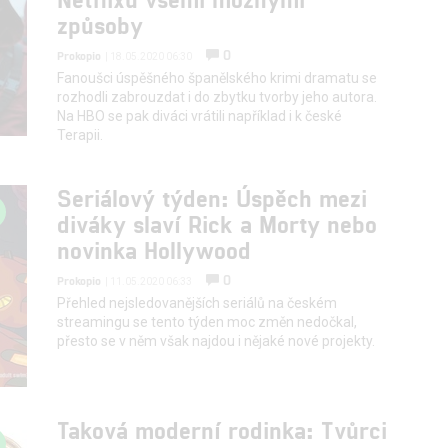
způsoby
0
Prokopio
| 18.05.2020 06:30
Fanoušci úspěšného španělského krimi dramatu se
rozhodli zabrouzdat i do zbytku tvorby jeho autora.
Na HBO se pak diváci vrátili například i k české
Terapii.
Seriálový týden: Úspěch mezi
diváky slaví Rick a Morty nebo
novinka Hollywood
0
Prokopio
| 11.05.2020 06:33
Přehled nejsledovanějších seriálů na českém
streamingu se tento týden moc změn nedočkal,
přesto se v něm však najdou i nějaké nové projekty.
Taková moderní rodinka: Tvůrci