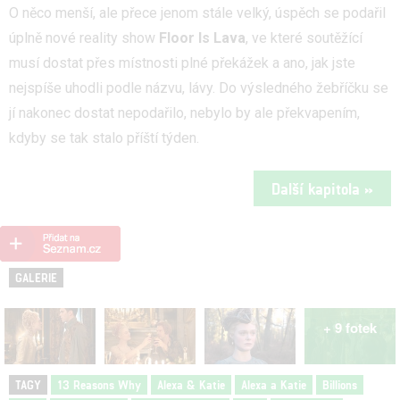
O něco menší, ale přece jenom stále velký, úspěch se podařil
úplně nové reality show
Floor Is Lava
, ve které soutěžící
musí dostat přes místnosti plné překážek a ano, jak jste
nejspíše uhodli podle názvu, lávy. Do výsledného žebříčku se
jí nakonec dostat nepodařilo, nebylo by ale překvapením,
kdyby se tak stalo příští týden.
Další kapitola »
GALERIE
+ 9 fotek
TAGY
13 Reasons Why
Alexa & Katie
Alexa a Katie
Billions