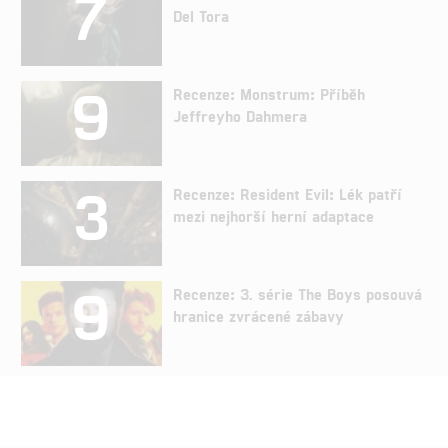
7
Del Tora
9
Recenze: Monstrum: Příběh
Jeffreyho Dahmera
3
Recenze: Resident Evil: Lék patří
mezi nejhorší herní adaptace
9
Recenze: 3. série The Boys posouvá
hranice zvrácené zábavy