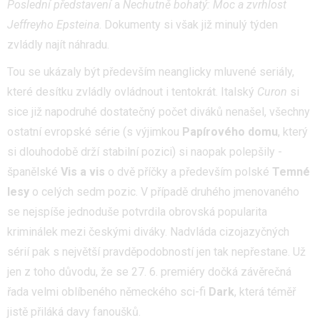
Poslední představení
a
Nechutně bohatý: Moc a zvrhlost
Jeffreyho Epsteina
. Dokumenty si však již minulý týden
zvládly najít náhradu.
Tou se ukázaly být především neanglicky mluvené seriály,
které desítku zvládly ovládnout i tentokrát. Italský
Curon
si
sice již napodruhé dostatečný počet diváků nenašel, všechny
ostatní evropské série (s výjimkou
Papírového domu
, který
si dlouhodobě drží stabilní pozici) si naopak polepšily -
španělské
Vis a vis
o dvě příčky a především polské
Temné
lesy
o celých sedm pozic. V případě druhého jmenovaného
se nejspíše jednoduše potvrdila obrovská popularita
kriminálek mezi českými diváky. Nadvláda cizojazyčných
sérií pak s největší pravděpodobností jen tak nepřestane. Už
jen z toho důvodu, že se 27. 6. premiéry dočká závěrečná
řada velmi oblíbeného německého sci-fi
Dark
, která téměř
jistě přiláká davy fanoušků.