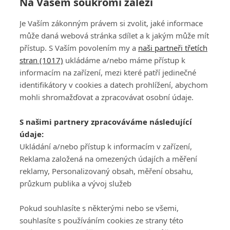
Na Vašem soukromí záleží
Je Vaším zákonným právem si zvolit, jaké informace
může daná webová stránka sdílet a k jakým může mít
přístup. S Vaším povolením my a
naši partneři třetích
stran (1017)
ukládáme a/nebo máme přístup k
informacím na zařízení, mezi které patří jedinečné
DISKUZE
PŘIHLÁSIT
identifikátory v cookies a datech prohlížení, abychom
REGISTROVAT
mohli shromažďovat a zpracovávat osobní údaje.
Šéfredaktorkou webu je
Petr Slavík
, e-mail
serialy@fandimefilmu.cz
S našimi partnery zpracováváme následující
údaje:
Máte-li zájem o inzerci na našem webu napište nám na e-mail
studio@koncal.com
Ukládání a/nebo přístup k informacím v zařízení,
Reklama založená na omezených údajích a měření
Ochrana osobních údajů
|
Zásady používání cookies
|
Pravidla webu
|
reklamy, Personalizovaný obsah, měření obsahu,
Upravit nastavení soukromí
průzkum publika a vývoj služeb
Pokud souhlasíte s některými nebo se všemi,
souhlasíte s používáním cookies ze strany této