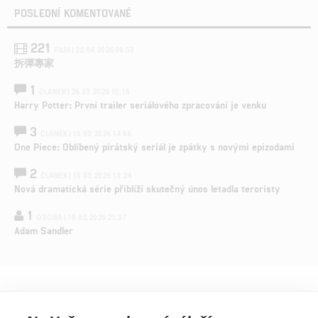
POSLEDNÍ KOMENTOVANÉ
221
FILM | 22.04.2026 08:53
拆彈專家
1
ČLÁNEK | 26.03.2026 15:15
Harry Potter: První trailer seriálového zpracování je venku
3
ČLÁNEK | 15.03.2026 14:56
One Piece: Oblíbený pirátský seriál je zpátky s novými epizodami
2
ČLÁNEK | 15.03.2026 13:24
Nová dramatická série přiblíží skutečný únos letadla teroristy
1
OSOBA | 15.02.2026 21:37
Adam Sandler