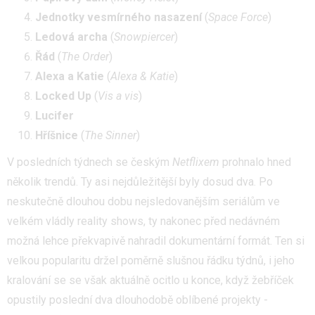
Jednotky vesmírného nasazení
(
Space Force
)
Ledová archa
(
Snowpiercer
)
Řád
(
The Order
)
Alexa a Katie
(
Alexa & Katie
)
Locked Up
(
Vis a vis
)
Lucifer
Hříšnice
(
The Sinner
)
V posledních týdnech se českým
Netflixem
prohnalo hned
několik trendů. Ty asi nejdůležitější byly dosud dva. Po
neskutečně dlouhou dobu nejsledovanějším seriálům ve
velkém vládly reality shows, ty nakonec před nedávném
možná lehce překvapivě nahradil dokumentární formát. Ten si
velkou popularitu držel poměrně slušnou řádku týdnů, i jeho
kralování se se však aktuálně ocitlo u konce, když žebříček
opustily poslední dva dlouhodobě oblíbené projekty -