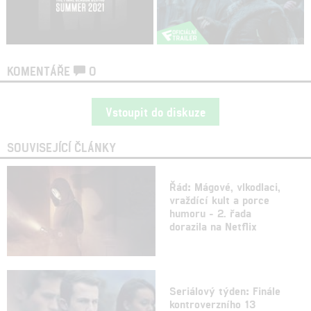
KOMENTÁŘE
0
Vstoupit do diskuze
SOUVISEJÍCÍ ČLÁNKY
Řád: Mágové, vlkodlaci,
vraždící kult a porce
humoru - 2. řada
dorazila na Netflix
Seriálový týden: Finále
kontroverzního 13