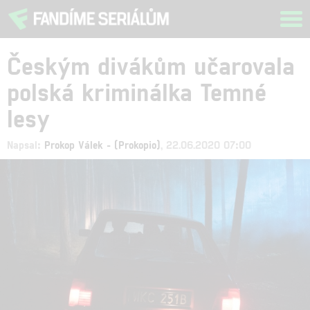
Tog
navi
Českým divákům učarovala
polská kriminálka Temné
lesy
Napsal:
Prokop Válek - (Prokopio)
, 22.06.2020 07:00