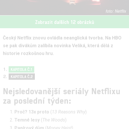
Netflix
Zobrazit dalších 12 obrázků
Český Netflix znovu ovládla neanglická tvorba. Na HBO
se pak divákům zalíbila novinka Veliká, která dělá z
historie rozkošnou hru.
KAPITOLA Č.1
KAPITOLA Č.2
Nejsledovanější seriály Netflixu
za poslední týden:
Proč? 13x proto
(
13 Reasons Why
)
Temné lesy
(
The Woods
)
Papírový dům
(
Money Heist
)