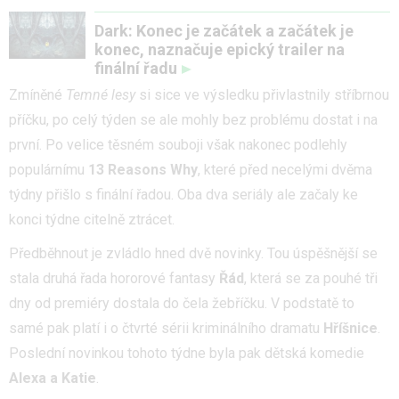
Dark: Konec je začátek a začátek je
konec, naznačuje epický trailer na
finální řadu
Zmíněné
Temné lesy
si sice ve výsledku přivlastnily stříbrnou
příčku, po celý týden se ale mohly bez problému dostat i na
první. Po velice těsném souboji však nakonec podlehly
populárnímu
13 Reasons Why
, které před necelými dvěma
týdny přišlo s finální řadou. Oba dva seriály ale začaly ke
konci týdne citelně ztrácet.
Předběhnout je zvládlo hned dvě novinky. Tou úspěšnější se
stala druhá řada hororové fantasy
Řád
, která se za pouhé tři
dny od premiéry dostala do čela žebříčku. V podstatě to
samé pak platí i o čtvrté sérii kriminálního dramatu
Hříšnice
.
Poslední novinkou tohoto týdne byla pak dětská komedie
Alexa a Katie
.