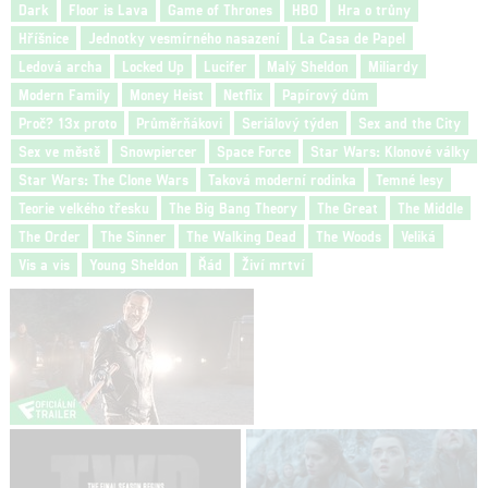
Dark
Floor is Lava
Game of Thrones
HBO
Hra o trůny
Hříšnice
Jednotky vesmírného nasazení
La Casa de Papel
Ledová archa
Locked Up
Lucifer
Malý Sheldon
Miliardy
Modern Family
Money Heist
Netflix
Papírový dům
Proč? 13x proto
Průměrňákovi
Seriálový týden
Sex and the City
Sex ve městě
Snowpiercer
Space Force
Star Wars: Klonové války
Star Wars: The Clone Wars
Taková moderní rodinka
Temné lesy
Teorie velkého třesku
The Big Bang Theory
The Great
The Middle
The Order
The Sinner
The Walking Dead
The Woods
Veliká
Vis a vis
Young Sheldon
Řád
Živí mrtví