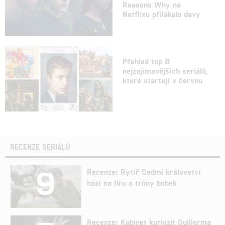
Reasons Why na
Netflixu přilákalo davy
Přehled top 8
nejzajímavějších seriálů,
které startují v červnu
RECENZE SERIÁLŮ
9
Recenze: Rytíř Sedmi království
hází na Hru o trůny bobek
Recenze: Kabinet kuriozit Guillerma