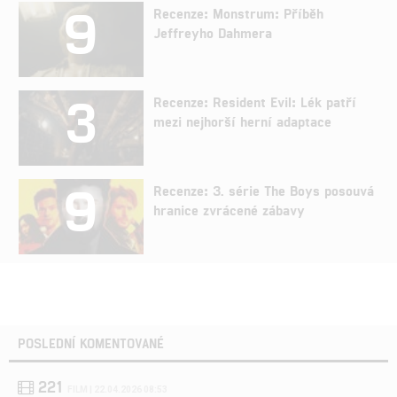
9
Recenze: Monstrum: Příběh
Jeffreyho Dahmera
3
Recenze: Resident Evil: Lék patří
mezi nejhorší herní adaptace
9
Recenze: 3. série The Boys posouvá
hranice zvrácené zábavy
POSLEDNÍ KOMENTOVANÉ
221
FILM | 22.04.2026 08:53