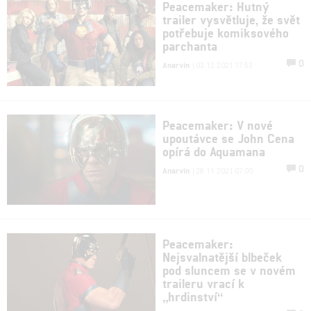
Peacemaker: Hutný
trailer vysvětluje, že svět
potřebuje komiksového
parchanta
0
Anarvin
| 03.12.2021 17:53
Peacemaker: V nové
upoutávce se John Cena
opírá do Aquamana
0
Anarvin
| 28.11.2021 07:00
Peacemaker:
Nejsvalnatější blbeček
pod sluncem se v novém
traileru vrací k
„hrdinství“