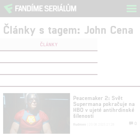
Tog
navi
Články s tagem: John Cena
ČLÁNKY
FILMY
(0)
OSOBY
(1)
VIDEA
(0)
Peacemaker 2: Svět
Supermana pokračuje na
HBO v ujeté antihrdinské
šílenosti
0
Rudmen
| 20.08.2025 21:28