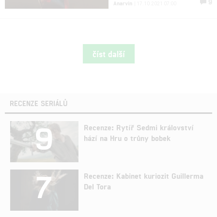
9
Anarvin
| 17.10.2021 07:00
číst další
RECENZE SERIÁLŮ
9
Recenze: Rytíř Sedmi království
hází na Hru o trůny bobek
7
Recenze: Kabinet kuriozit Guillerma
Del Tora