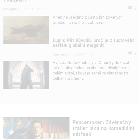
5
Prokopio
| 20.06.2020 07:00
Aneb ne všechno z často kritizovaných
posledních řad je k zahození.
Lupin: Pět důvodů, proč je z tuctového
seriálu globální megahit
5
Anarvin
| 20.01.2021 14:33
Hvězda Nedotknutelných Omar Sy dokázal
jako lupič gentleman uhranout divákům po
celém světě, i když je seriál ve skutečnosti
celkem průměrný.
Peacemaker: Závěrečný
trailer láká na komediální
nátřesk