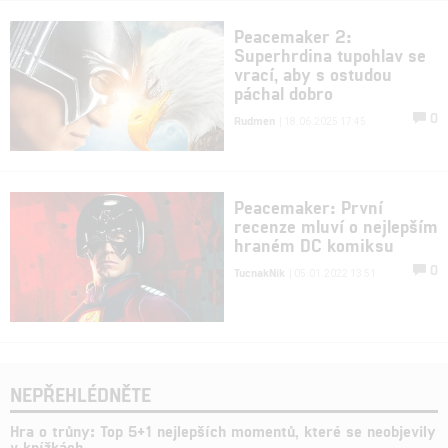
Peacemaker 2:
Superhrdina tupohlav se
vrací, aby s ostudou
páchal dobro
0
Rudmen
| 18.06.2025 17:45
Peacemaker: První
recenze mluví o nejlepším
hraném DC komiksu
0
TucnakNik
| 05.01.2022 13:51
NEPŘEHLÉDNĚTE
Hra o trůny: Top 5+1 nejlepších momentů, které se neobjevily
v knížkách