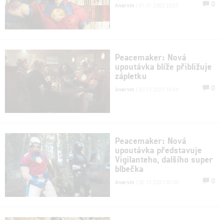
0
Anarvin
| 01.01.2022 20:25
Peacemaker: Nová
upoutávka blíže přibližuje
zápletku
0
Anarvin
| 30.12.2021 14:54
Peacemaker: Nová
upoutávka představuje
Vigilanteho, dalšího super
blbečka
0
Anarvin
| 05.12.2021 07:00