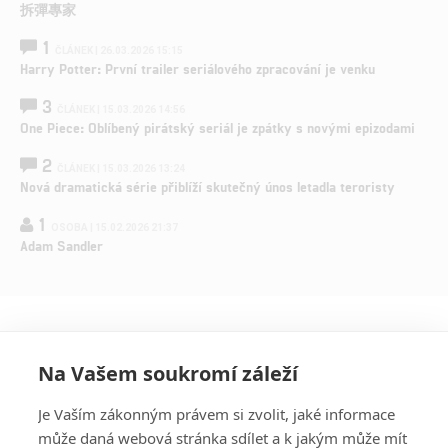
拆彈專家
1
ČLÁNEK | 26.03.2026 15:15
Harry Potter: První trailer seriálového zpracování je venku
3
ČLÁNEK | 15.03.2026 14:56
One Piece: Oblíbený pirátský seriál je zpátky s novými epizodami
2
ČLÁNEK | 15.03.2026 13:24
Nová dramatická série přiblíží skutečný únos letadla teroristy
1
OSOBA | 15.02.2026 21:37
Adam Sandler
Na Vašem soukromí záleží
Je Vaším zákonným právem si zvolit, jaké informace
může daná webová stránka sdílet a k jakým může mít