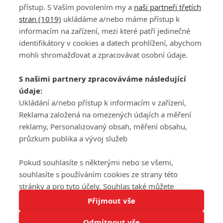
přístup. S Vaším povolením my a
naši partneři třetích
stran (1019)
ukládáme a/nebo máme přístup k
informacím na zařízení, mezi které patří jedinečné
DISKUZE
PŘIHLÁSIT
identifikátory v cookies a datech prohlížení, abychom
REGISTROVAT
mohli shromažďovat a zpracovávat osobní údaje.
Šéfredaktorkou webu je
Petr Slavík
, e-mail
serialy@fandimefilmu.cz
S našimi partnery zpracováváme následující
údaje:
Máte-li zájem o inzerci na našem webu napište nám na e-mail
studio@koncal.com
Ukládání a/nebo přístup k informacím v zařízení,
Reklama založená na omezených údajích a měření
Ochrana osobních údajů
|
Zásady používání cookies
|
Pravidla webu
|
reklamy, Personalizovaný obsah, měření obsahu,
Upravit nastavení soukromí
průzkum publika a vývoj služeb
Pokud souhlasíte s některými nebo se všemi,
souhlasíte s používáním cookies ze strany této
stránky a pro tyto účely. Souhlas také můžete
Tato stránka používá soubory cookies.
odmítnout, ale v takovém případě vám na stránce
Přijmout vše
© 2016 – 2026 FandimeSerialum.cz / All rights reserved /
Více informací
nebudou k dispozici některé personalizované funkce.
Provozovatel webu je Koncal studio s.r.o.
Odmítnout vše
Vaše volby souhlasu se budou vztahovat pouze na