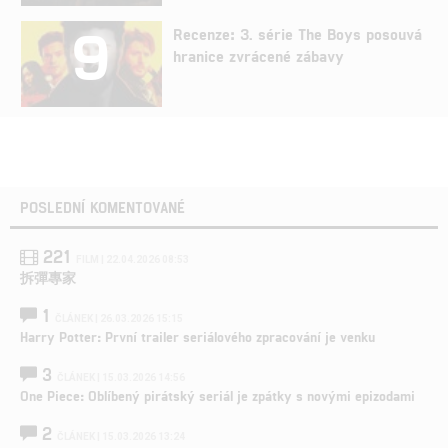
9
Recenze: 3. série The Boys posouvá
hranice zvrácené zábavy
POSLEDNÍ KOMENTOVANÉ
221
FILM | 22.04.2026 08:53
拆彈專家
1
ČLÁNEK | 26.03.2026 15:15
Harry Potter: První trailer seriálového zpracování je venku
3
ČLÁNEK | 15.03.2026 14:56
One Piece: Oblíbený pirátský seriál je zpátky s novými epizodami
2
ČLÁNEK | 15.03.2026 13:24