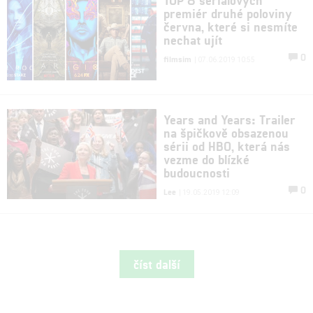
premiér druhé poloviny
června, které si nesmíte
nechat ujít
0
filmsim
| 07.06.2019 10:55
Years and Years: Trailer
na špičkově obsazenou
sérii od HBO, která nás
vezme do blízké
budoucnosti
0
Lee
| 19.05.2019 12:09
číst další