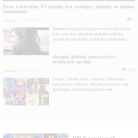
Ester a Karolína: ČT nabídla dva vynikající pohledy na lidskou
nezlomnost
3
Anarvin
| 16.01.2021 18:00
Zdaleka nejlepší českou novinkou letošního
roku jsou dva zdánlivě obyčejné příběhy
známé moderátorky a běžné podnikatelky.
Aktuální přehled obnovených i
zrušených seriálů
230
filmsim
| 29.12.2020 19:37
Utopie, Zámek a klíč, Industry, Ted Lasso
nebo Kačeří příběhy. Některé seriály to mají
spočítané, jiné budou pokračovat.
TOP 8 seriálových