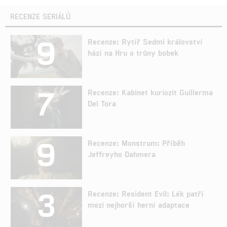
RECENZE SERIÁLŮ
9
Recenze: Rytíř Sedmi království
hází na Hru o trůny bobek
7
Recenze: Kabinet kuriozit Guillerma
Del Tora
9
Recenze: Monstrum: Příběh
Jeffreyho Dahmera
3
Recenze: Resident Evil: Lék patří
mezi nejhorší herní adaptace