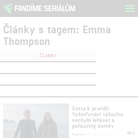
Tog
navi
Články s tagem: Emma
Thompson
ČLÁNKY
FILMY
(0)
OSOBY
(1)
VIDEA
(0)
Cesta k pravdě:
Vyšetřování výbuchu
nechybí lehkost a
poťouchlý úsměv
0
Rudmen
| 27.10.2025 18:00