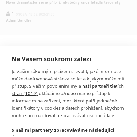
Nová dramatická série přiblíží skutečný únos letadla teroristy
1
OSOBA | 15.02.2026 21:37
Adam Sandler
Na Vašem soukromí záleží
Je Vaším zákonným právem si zvolit, jaké informace
může daná webová stránka sdílet a k jakým může mít
přístup. S Vaším povolením my a
naši partneři třetích
stran (1019)
ukládáme a/nebo máme přístup k
informacím na zařízení, mezi které patří jedinečné
DISKUZE
PŘIHLÁSIT
identifikátory v cookies a datech prohlížení, abychom
REGISTROVAT
mohli shromažďovat a zpracovávat osobní údaje.
Šéfredaktorkou webu je
Petr Slavík
, e-mail
serialy@fandimefilmu.cz
S našimi partnery zpracováváme následující