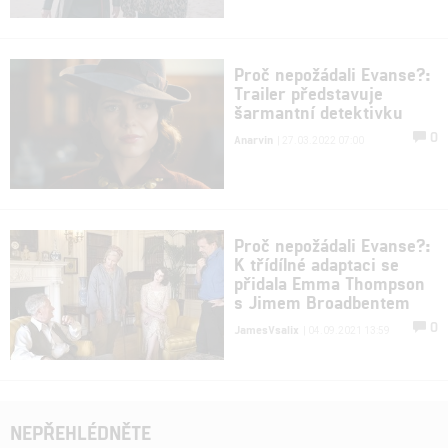
Proč nepožádali Evanse?:
Trailer představuje
šarmantní detektivku
0
Anarvin
| 27.03.2022 07:00
Proč nepožádali Evanse?:
K třídílné adaptaci se
přidala Emma Thompson
s Jimem Broadbentem
0
JamesVsalix
| 04.09.2021 13:59
NEPŘEHLÉDNĚTE