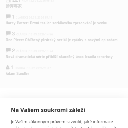
FILM | 22.04.2026 08:53
拆彈專家
1
ČLÁNEK | 26.03.2026 15:15
Harry Potter: První trailer seriálového zpracování je venku
3
ČLÁNEK | 15.03.2026 14:56
One Piece: Oblíbený pirátský seriál je zpátky s novými epizodami
2
ČLÁNEK | 15.03.2026 13:24
Nová dramatická série přiblíží skutečný únos letadla teroristy
1
OSOBA | 15.02.2026 21:37
Adam Sandler
Na Vašem soukromí záleží
Je Vaším zákonným právem si zvolit, jaké informace