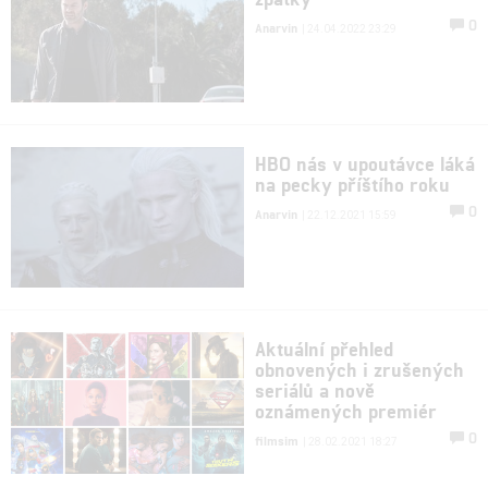
0
Anarvin
| 24.04.2022 23:29
HBO nás v upoutávce láká
na pecky příštího roku
0
Anarvin
| 22.12.2021 15:59
Aktuální přehled
obnovených i zrušených
seriálů a nově
oznámených premiér
0
filmsim
| 28.02.2021 18:27