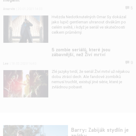
5
Anarvin
| 20.01.2021 14:33
Hvězda Nedotknutelných Omar Sy dokázal
jako lupič gentleman uhranout divákům po
celém světě, i když je seriál ve skutečnosti
celkem průměrný.
5 zombie seriálů, které jsou
zábavnější, než Živí mrtví
9
Lee
| 18.03.2020 16:40
Zlé jazyky tvrdí, že seriál Živí mrtví už nějakou
dobu ztrácí dech. Ale fandové zombíků
nemusí truchlit, existují jiné série, které je
zvládnou pobavit.
Barry: Zabiják stydlín je
zpátky