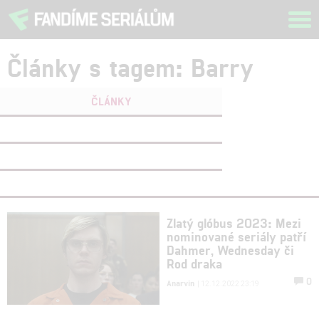
Tog
navi
Články s tagem: Barry
ČLÁNKY
FILMY
(0)
OSOBY
(0)
VIDEA
(0)
Zlatý glóbus 2023: Mezi
nominované seriály patří
Dahmer, Wednesday či
Rod draka
0
Anarvin
| 12.12.2022 23:19