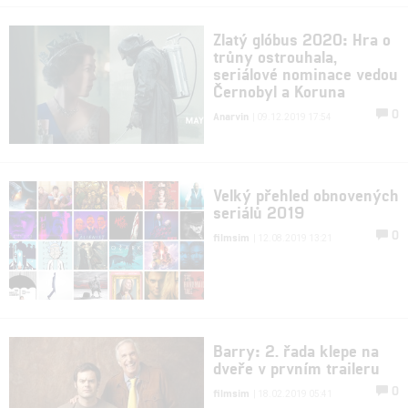
Zlatý glóbus 2020: Hra o
trůny ostrouhala,
seriálové nominace vedou
Černobyl a Koruna
0
Anarvin
| 09.12.2019 17:54
Velký přehled obnovených
seriálů 2019
0
filmsim
| 12.08.2019 13:21
Barry: 2. řada klepe na
dveře v prvním traileru
0
filmsim
| 18.02.2019 05:41