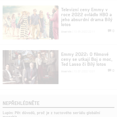
Televizní ceny Emmy v
roce 2022 ovládlo HBO a
jeho absurdní drama Bílý
lotos
0
Anarvin
| 13.09.2022 22:11
Emmy 2022: O filmové
ceny se utkají Boj o moc,
Ted Lasso či Bílý lotos
0
Anarvin
| 13.07.2022 10:31
NEPŘEHLÉDNĚTE
Lupin: Pět důvodů, proč je z tuctového seriálu globální
megahit