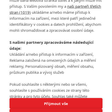
může daná webová stránka sdílet a k jakým může mít
přístup. S Vaším povolením my a
naši partneři třetích
stran (1019)
ukládáme a/nebo máme přístup k
informacím na zařízení, mezi které patří jedinečné
DISKUZE
PŘIHLÁSIT
identifikátory v cookies a datech prohlížení, abychom
REGISTROVAT
mohli shromažďovat a zpracovávat osobní údaje.
Šéfredaktorkou webu je
Petr Slavík
, e-mail
serialy@fandimefilmu.cz
S našimi partnery zpracováváme následující
údaje:
Máte-li zájem o inzerci na našem webu napište nám na e-mail
studio@koncal.com
Ukládání a/nebo přístup k informacím v zařízení,
Reklama založená na omezených údajích a měření
Ochrana osobních údajů
|
Zásady používání cookies
|
Pravidla webu
|
reklamy, Personalizovaný obsah, měření obsahu,
Upravit nastavení soukromí
průzkum publika a vývoj služeb
Pokud souhlasíte s některými nebo se všemi,
souhlasíte s používáním cookies ze strany této
stránky a pro tyto účely. Souhlas také můžete
Tato stránka používá soubory cookies.
odmítnout, ale v takovém případě vám na stránce
Přijmout vše
© 2016 – 2026 FandimeSerialum.cz / All rights reserved /
Více informací
nebudou k dispozici některé personalizované funkce.
Provozovatel webu je Koncal studio s.r.o.