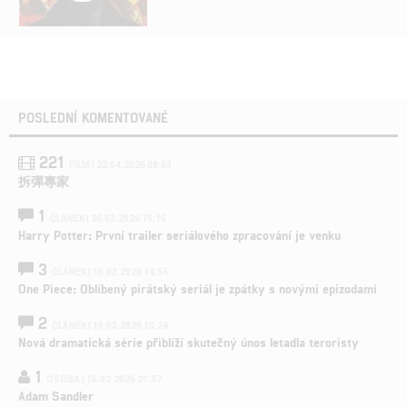
POSLEDNÍ KOMENTOVANÉ
221
FILM | 22.04.2026 08:53
拆彈專家
1
ČLÁNEK | 26.03.2026 15:15
Harry Potter: První trailer seriálového zpracování je venku
3
ČLÁNEK | 15.03.2026 14:56
One Piece: Oblíbený pirátský seriál je zpátky s novými epizodami
2
ČLÁNEK | 15.03.2026 13:24
Nová dramatická série přiblíží skutečný únos letadla teroristy
1
OSOBA | 15.02.2026 21:37
Adam Sandler