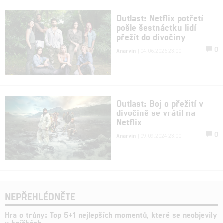
Outlast: Netflix potřetí
pošle šestnáctku lidí
přežít do divočiny
0
Anarvin
| 04.06.2026 23:00
Outlast: Boj o přežití v
divočině se vrátil na
Netflix
0
Anarvin
| 09.09.2024 23:00
NEPŘEHLÉDNĚTE
Hra o trůny: Top 5+1 nejlepších momentů, které se neobjevily
v knížkách