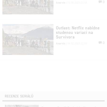
0
Anarvin
| 16.05.2023 23:15
Outlast: Netflix nabídne
studenou variaci na
Survivora
0
Anarvin
| 14.02.2023 22:59
RECENZE SERIÁLŮ