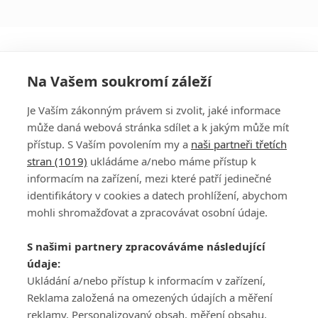
Na Vašem soukromí záleží
Je Vaším zákonným právem si zvolit, jaké informace
může daná webová stránka sdílet a k jakým může mít
přístup. S Vaším povolením my a
naši partneři třetích
stran (1019)
ukládáme a/nebo máme přístup k
informacím na zařízení, mezi které patří jedinečné
DISKUZE
PŘIHLÁSIT
identifikátory v cookies a datech prohlížení, abychom
REGISTROVAT
mohli shromažďovat a zpracovávat osobní údaje.
Šéfredaktorkou webu je
Petr Slavík
, e-mail
serialy@fandimefilmu.cz
S našimi partnery zpracováváme následující
údaje:
Máte-li zájem o inzerci na našem webu napište nám na e-mail
Ukládání a/nebo přístup k informacím v zařízení,
studio@koncal.com
Reklama založená na omezených údajích a měření
Ochrana osobních údajů
|
Zásady používání cookies
|
Pravidla webu
|
reklamy, Personalizovaný obsah, měření obsahu,
Upravit nastavení soukromí