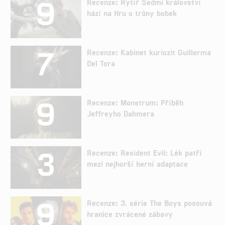
9
Recenze: Rytíř Sedmi království
hází na Hru o trůny bobek
7
Recenze: Kabinet kuriozit Guillerma
Del Tora
9
Recenze: Monstrum: Příběh
Jeffreyho Dahmera
3
Recenze: Resident Evil: Lék patří
mezi nejhorší herní adaptace
9
Recenze: 3. série The Boys posouvá
hranice zvrácené zábavy