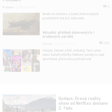
5
Prokopio
| 20.06.2020 07:00
Aneb ne všechno z často kritizovaných
posledních řad je k zahození.
Aktuální přehled obnovených i
zrušených seriálů
230
filmsim
| 29.12.2020 19:37
Utopie, Zámek a klíč, Industry, Ted Lasso
nebo Kačeří příběhy. Některé seriály to mají
spočítané, jiné budou pokračovat.
Outlast: Drsná reality
show od Netflixu dostane
2. řadu