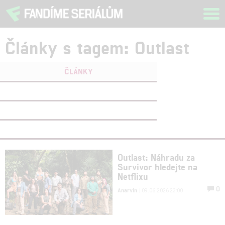
Tog
navi
Články s tagem: Outlast
ČLÁNKY
FILMY
(0)
OSOBY
(0)
VIDEA
(0)
Outlast: Náhradu za
Survivor hledejte na
Netflixu
0
Anarvin
| 09.06.2026 23:00