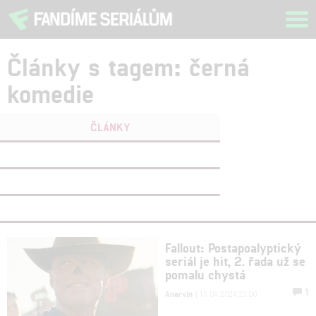
Tog
navi
Články s tagem: černá
komedie
ČLÁNKY
FILMY
(0)
OSOBY
(0)
VIDEA
(0)
Fallout: Postapoalyptický
seriál je hit, 2. řada už se
pomalu chystá
1
Anarvin
| 15.04.2024 23:00