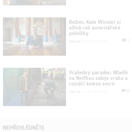
Režim: Kate Winslet si
užívá roli autoritářské
političky
1
Anarvin
| 28.03.2024 23:00
Vražedný paradox: Mladík
na Netflixu zabije vraha a
roztáčí kolesa smrti
0
Anarvin
| 15.02.2024 23:00
NEPŘEHLÉDNĚTE