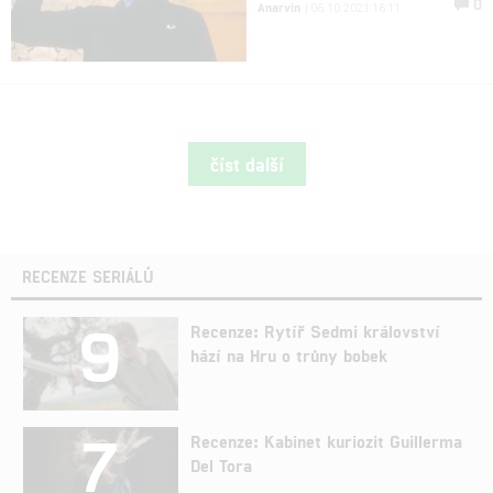
0
Anarvin
| 06.10.2021 16:11
číst další
RECENZE SERIÁLŮ
9
Recenze: Rytíř Sedmi království
hází na Hru o trůny bobek
7
Recenze: Kabinet kuriozit Guillerma
Del Tora