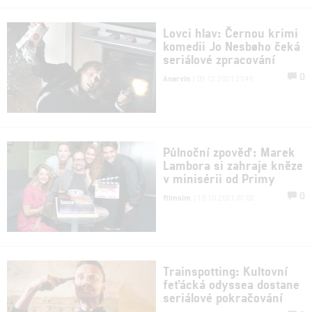
Lovci hlav: Černou krimi
komedii Jo Nesbøho čeká
seriálové zpracování
0
Anarvin
| 09.12.2021 21:49
Půlnoční zpověď: Marek
Lambora si zahraje kněze
v minisérii od Primy
0
filmsim
| 10.10.2021 07:02
Trainspotting: Kultovní
feťácká odyssea dostane
seriálové pokračování