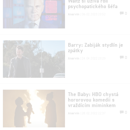
Waltz si užívá roli
psychopatického šéfa
0
Anarvin
| 06.02.2023 23:52
Barry: Zabiják stydlín je
zpátky
0
Anarvin
| 24.04.2022 23:29
The Baby: HBO chystá
hororovou komedii s
vraždícím miminkem
0
Anarvin
| 28.02.2022 22:37