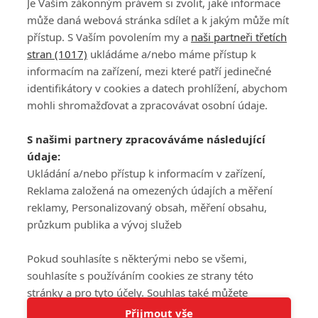
Je Vaším zákonným právem si zvolit, jaké informace
může daná webová stránka sdílet a k jakým může mít
přístup. S Vaším povolením my a
naši partneři třetích
stran (1017)
ukládáme a/nebo máme přístup k
informacím na zařízení, mezi které patří jedinečné
DISKUZE
PŘIHLÁSIT
identifikátory v cookies a datech prohlížení, abychom
REGISTROVAT
mohli shromažďovat a zpracovávat osobní údaje.
Šéfredaktorkou webu je
Petr Slavík
, e-mail
serialy@fandimefilmu.cz
S našimi partnery zpracováváme následující
údaje:
Máte-li zájem o inzerci na našem webu napište nám na e-mail
studio@koncal.com
Ukládání a/nebo přístup k informacím v zařízení,
Reklama založená na omezených údajích a měření
Ochrana osobních údajů
|
Zásady používání cookies
|
Pravidla webu
|
reklamy, Personalizovaný obsah, měření obsahu,
Upravit nastavení soukromí
průzkum publika a vývoj služeb
Pokud souhlasíte s některými nebo se všemi,
souhlasíte s používáním cookies ze strany této
stránky a pro tyto účely. Souhlas také můžete
Tato stránka používá soubory cookies.
odmítnout, ale v takovém případě vám na stránce
Přijmout vše
© 2016 – 2026 FandimeSerialum.cz / All rights reserved /