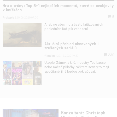
Hra o trůny: Top 5+1 nejlepších momentů, které se neobjevily
v knížkách
5
Prokopio
| 20.06.2020 07:00
Aneb ne všechno z často kritizovaných
posledních řad je k zahození.
Aktuální přehled obnovených i
zrušených seriálů
230
filmsim
| 29.12.2020 19:37
Utopie, Zámek a klíč, Industry, Ted Lasso
nebo Kačeří příběhy. Některé seriály to mají
spočítané, jiné budou pokračovat.
Konzultant: Christoph