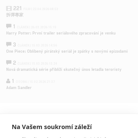
221
FILM | 22.04.2026 08:53
拆彈專家
1
ČLÁNEK | 26.03.2026 15:15
Harry Potter: První trailer seriálového zpracování je venku
3
ČLÁNEK | 15.03.2026 14:56
One Piece: Oblíbený pirátský seriál je zpátky s novými epizodami
2
ČLÁNEK | 15.03.2026 13:24
Nová dramatická série přiblíží skutečný únos letadla teroristy
1
OSOBA | 15.02.2026 21:37
Adam Sandler
Na Vašem soukromí záleží