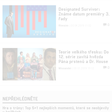
Designated Survivor:
Známe datum premiéry 3.
řady
0
filmsim
| 30.04.2019 11:32
Teorie velkého třesku: Do
12. série zavítá hvězda
Pána prstenů a Dr. House
0
Missandei
| 03.01.2019 19:12
NEPŘEHLÉDNĚTE
Hra o trůny: Top 5+1 nejlepších momentů, které se neobjevily
v knížkách