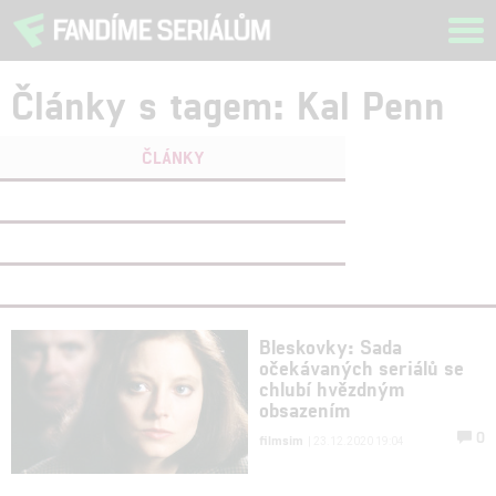
Tog
navi
Články s tagem: Kal Penn
ČLÁNKY
FILMY
(0)
OSOBY
(0)
VIDEA
(0)
Bleskovky: Sada
očekávaných seriálů se
chlubí hvězdným
obsazením
0
filmsim
| 23.12.2020 19:04