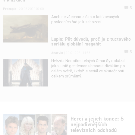
5
Prokopio
| 20.06.2020 07:00
Aneb ne všechno z často kritizovaných
posledních řad je k zahození.
Lupin: Pět důvodů, proč je z tuctového
seriálu globální megahit
5
Anarvin
| 20.01.2021 14:33
Hvězda Nedotknutelných Omar Sy dokázal
jako lupič gentleman uhranout divákům po
celém světě, i když je seriál ve skutečnosti
celkem průměrný.
Herci a jejich konec: 5
nejpodivnějších
televizních odchodů