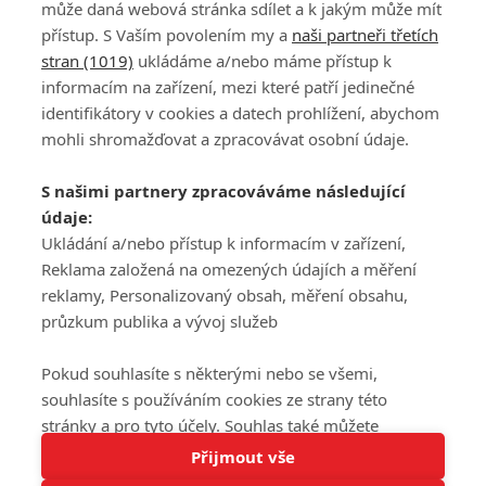
může daná webová stránka sdílet a k jakým může mít
přístup. S Vaším povolením my a
naši partneři třetích
stran (1019)
ukládáme a/nebo máme přístup k
informacím na zařízení, mezi které patří jedinečné
DISKUZE
PŘIHLÁSIT
identifikátory v cookies a datech prohlížení, abychom
REGISTROVAT
mohli shromažďovat a zpracovávat osobní údaje.
Šéfredaktorkou webu je
Petr Slavík
, e-mail
serialy@fandimefilmu.cz
S našimi partnery zpracováváme následující
údaje:
Máte-li zájem o inzerci na našem webu napište nám na e-mail
Ukládání a/nebo přístup k informacím v zařízení,
studio@koncal.com
Reklama založená na omezených údajích a měření
Ochrana osobních údajů
|
Zásady používání cookies
|
Pravidla webu
|
reklamy, Personalizovaný obsah, měření obsahu,
Upravit nastavení soukromí
průzkum publika a vývoj služeb
Pokud souhlasíte s některými nebo se všemi,
souhlasíte s používáním cookies ze strany této
stránky a pro tyto účely. Souhlas také můžete
Tato stránka používá soubory cookies.
odmítnout, ale v takovém případě vám na stránce
Přijmout vše
© 2016 – 2026 FandimeSerialum.cz / All rights reserved /
Více informací
nebudou k dispozici některé personalizované funkce.