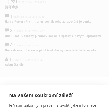
221
FILM | 22.04.2026 08:53
拆彈專家
1
ČLÁNEK | 26.03.2026 15:15
Harry Potter: První trailer seriálového zpracování je venku
3
ČLÁNEK | 15.03.2026 14:56
One Piece: Oblíbený pirátský seriál je zpátky s novými epizodami
2
ČLÁNEK | 15.03.2026 13:24
Nová dramatická série přiblíží skutečný únos letadla teroristy
1
OSOBA | 15.02.2026 21:37
Adam Sandler
Na Vašem soukromí záleží
Je Vaším zákonným právem si zvolit, jaké informace