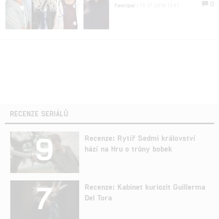
0
Fancipal
| 19.07.2018 13:41
RECENZE SERIÁLŮ
9
Recenze: Rytíř Sedmi království
hází na Hru o trůny bobek
7
Recenze: Kabinet kuriozit Guillerma
Del Tora