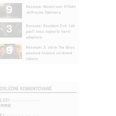
9
Recenze: Monstrum: Příběh
Jeffreyho Dahmera
3
Recenze: Resident Evil: Lék
patří mezi nejhorší herní
adaptace
9
Recenze: 3. série The Boys
posouvá hranice zvrácené
zábavy
OSLEDNÍ KOMENTOVANÉ
221
FILM | 22.04.2026 08:53
拆彈專家
1