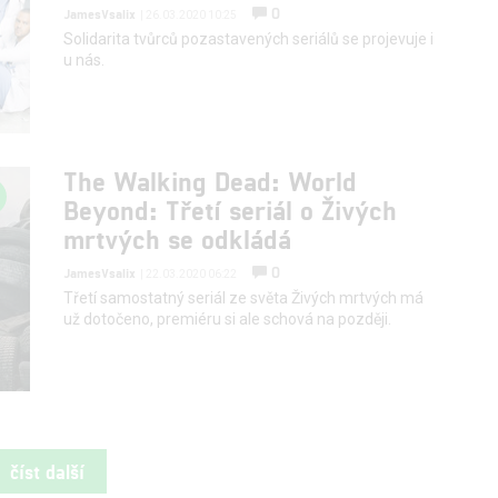
0
JamesVsalix
| 26.03.2020 10:25
Solidarita tvůrců pozastavených seriálů se projevuje i
u nás.
The Walking Dead: World
Beyond: Třetí seriál o Živých
mrtvých se odkládá
0
JamesVsalix
| 22.03.2020 06:22
Třetí samostatný seriál ze světa Živých mrtvých má
už dotočeno, premiéru si ale schová na později.
číst další