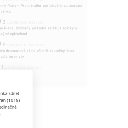
ČLÁNEK | 26.03.2026 15:15
rry Potter: První trailer seriálového zpracování
 venku
3
ČLÁNEK | 15.03.2026 14:56
e Piece: Oblíbený pirátský seriál je zpátky s
ovými epizodami
2
ČLÁNEK | 15.03.2026 13:24
vá dramatická série přiblíží skutečný únos
tadla teroristy
1
OSOBA | 15.02.2026 21:37
dam Sandler
nka sdílet
tran (1019)
jedinečné
a