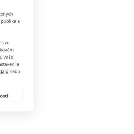
zených
 publika a
es ze
takovém
. Vaše
stavení a
dajů
nebo
ostí