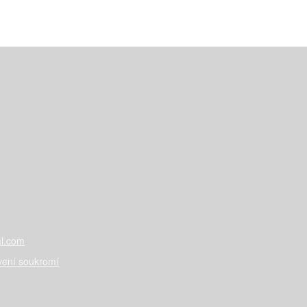
l.com
vení soukromí