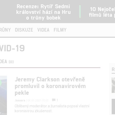
Recenze: Rytíř Sedmi
10 Nejoče
království hází na Hru
filmů léta
o trůny bobek
TRŮNY
DISKUZE
VIDEA
FILMY
VID-19
IDEA
(0)
R
Jeremy Clarkson otevřeně
promluvil o koronavirovém
pekle
1
Jaaaara
| 04.01.2021 15:01
Oblíbený moderátor a žurnalista popsal vlastní
koronavirou zkušenost.