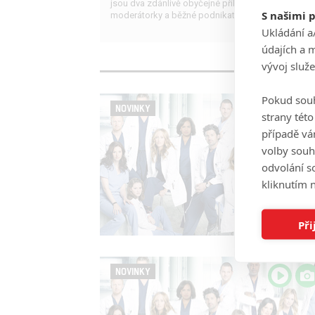
jsou dva zdánlivě obyčejné příběhy známé
S našimi 
moderátorky a běžné podnikatelky.
Ukládání a
údajích a 
vývoj služ
Pokud souh
NOVINKY
strany tét
případě vá
volby souh
odvolání s
kliknutím n
Při
NOVINKY