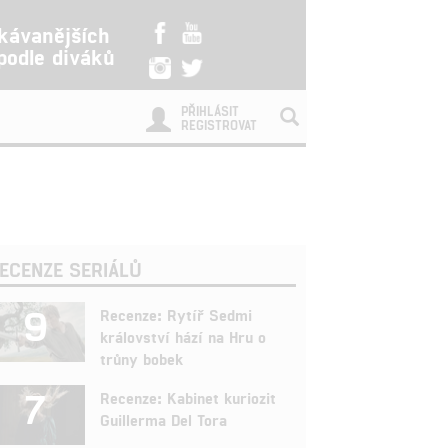
kávanějších
 podle diváků
PŘIHLÁSIT
REGISTROVAT
ECENZE SERIÁLŮ
9
Recenze: Rytíř Sedmi
království hází na Hru o
trůny bobek
7
Recenze: Kabinet kuriozit
Guillerma Del Tora