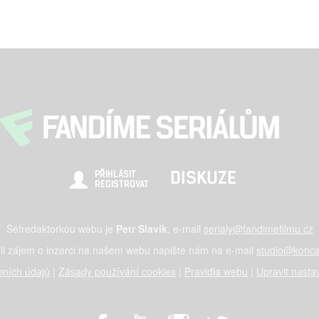
DISKUZE
PŘIHLÁSIT
REGISTROVAT
Šéfredaktorkou webu je
Petr Slavík
, e-mail
serialy@fandimefilmu.cz
li zájem o inzerci na našem webu napište nám na e-mail
studio@konca
ních údajů
|
Zásady používání cookies
|
Pravidla webu
|
Upravit nasta