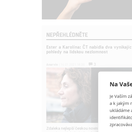
NEPŘEHLÉDNĚTE
Ester a Karolína: ČT nabídla dva vynikajíc
pohledy na lidskou nezlomnost
3
Anarvin
| 16.01.2021 18:00
Na Vaše
Je Vaším z
a k jakým 
ukládáme a
identifiká
zpracováva
Zdaleka nejlepší českou novinkou letošního roku