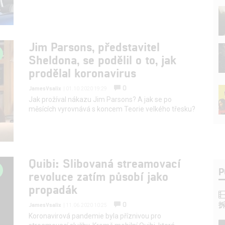
Jim Parsons, představitel
Sheldona, se podělil o to, jak
prodělal koronavirus
0
JamesVsalix
| 01.10.2020 19:29
Jak prožíval nákazu Jim Parsons? A jak se po
měsících vyrovnává s koncem Teorie velkého třesku?
Quibi: Slibovaná streamovací
P
revoluce zatím působí jako
propadák
0
JamesVsalix
| 11.06.2020 10:25
Koronavirová pandemie byla příznivou pro