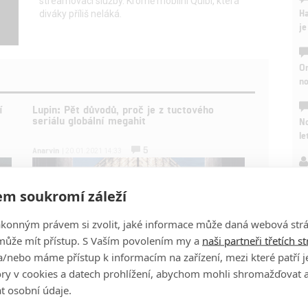
streamovací služby. Kromě mobilní Quibi, která
Ha
diváky příliš neláká.
je
On
n
í
Lupin: Pět důvodů, proč je z tuctového
seriálu globální megahit
No
le
5
Anarvin
| 20.01.2021 14:33
A
m soukromí záleží
ákonným právem si zvolit, jaké informace může daná webová strá
může mít přístup. S Vaším povolením my a
naši partneři třetích s
/nebo máme přístup k informacím na zařízení, mezi které patří 
tory v cookies a datech prohlížení, abychom mohli shromažďovat 
t osobní údaje.
Hvězda Nedotknutelných Omar Sy dokázal jako lupič