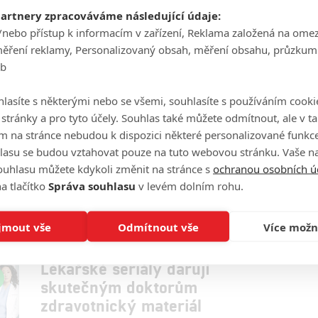
gentleman uhranout divákům po celém světě, i když
partnery zpracováváme následující údaje:
je seriál ve skutečnosti celkem průměrný.
/nebo přístup k informacím v zařízení, Reklama založená na ome
měření reklamy, Personalizovaný obsah, měření obsahu, průzkum
eb
Chirurgové předčasně utli 16.
lasíte s některými nebo se všemi, souhlasíte s používáním cooki
o stránky a pro tyto účely. Souhlas také můžete odmítnout, ale v 
řadu a další seriály odkládají
m na stránce nebudou k dispozici některé personalizované funkce
nové díly
lasu se budou vztahovat pouze na tuto webovou stránku. Vaše na
0
JamesVsalix
| 07.04.2020 20:37
ouhlasu můžete kdykoli změnit na stránce s
ochranou osobních ú
Další a další seriály pozastavují produkci. Posunuly se
a tlačítko
Správa souhlasu
v levém dolním rohu.
i termíny vydání nových epizod seriálů stanice CW,
jako jsou Flash a spol.
jmout vše
Odmítnout vše
Více možn
Lékařské seriály darují
skutečným doktorům
zdravotnický materiál