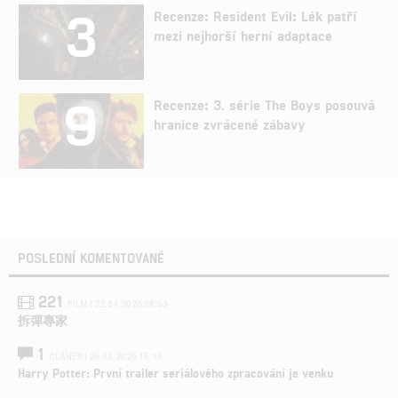
3
Recenze: Resident Evil: Lék patří
mezi nejhorší herní adaptace
9
Recenze: 3. série The Boys posouvá
hranice zvrácené zábavy
POSLEDNÍ KOMENTOVANÉ
221
FILM | 22.04.2026 08:53
拆彈專家
1
ČLÁNEK | 26.03.2026 15:15
Harry Potter: První trailer seriálového zpracování je venku