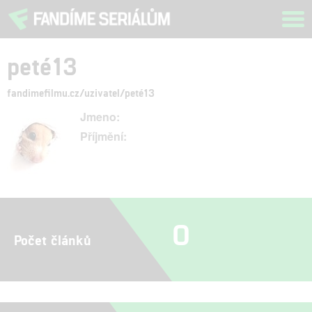
Tog
navi
peté13
fandimefilmu.cz/uzivatel/peté13
Jmeno:
Příjmění:
0
Počet článků