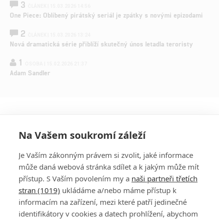
3
ČLÁNEK | 15.03.2026 14:56
One Piece: Oblíbený pirátský seriál je zpátky s novými epizodami
2
ČLÁNEK | 15.03.2026 13:24
Nová dramatická série přiblíží skutečný únos letadla teroristy
1
OSOBA | 15.02.2026 21:37
Adam Sandler
Na Vašem soukromí záleží
Je Vaším zákonným právem si zvolit, jaké informace
může daná webová stránka sdílet a k jakým může mít
přístup. S Vaším povolením my a
naši partneři třetích
stran (1019)
ukládáme a/nebo máme přístup k
informacím na zařízení, mezi které patří jedinečné
DISKUZE
PŘIHLÁSIT
identifikátory v cookies a datech prohlížení, abychom
REGISTROVAT