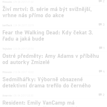
2
filmsim
| 29.04.2017 21:02
Živí mrtví: 8. série má být svižnější,
vrhne nás přímo do akce
3
batflack
| 24.04.2017 20:19
Fear the Walking Dead: Kdy čekat 3.
řadu a jaká bude
1
Vojtulee
| 26.04.2017 23:30
Ostré předměty: Amy Adams v příběhu
od autorky Zmizelé
4
filmsim
| 13.04.2017 10:32
Sedmilhářky: Výborně obsazené
detektivní drama trefilo do černého
2
Anarvin
| 05.04.2017 23:35
Resident: Emily VanCamp má