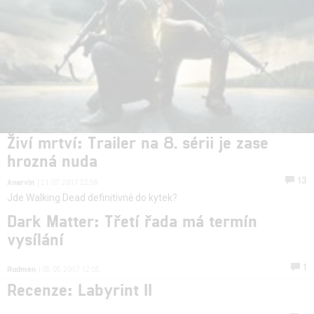
Živí mrtví: Trailer na 8. sérii je zase
hrozná nuda
13
Anarvin
| 21.07.2017 22:58
Jde Walking Dead definitivně do kytek?
Dark Matter: Třetí řada má termín
vysílání
1
Rudmen
| 05.05.2017 12:05
Recenze: Labyrint II