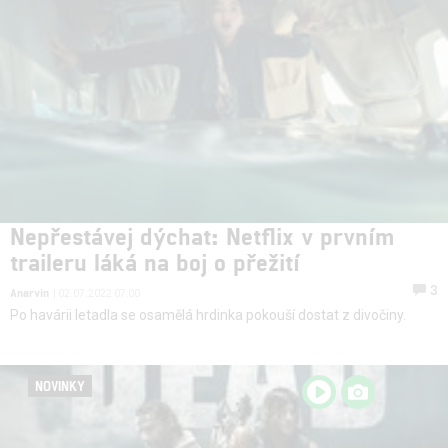
Nepřestávej dýchat: Netflix v prvním
traileru láká na boj o přežití
3
Anarvin
| 02.07.2022 07:00
Po havárii letadla se osamělá hrdinka pokouší dostat z divočiny.
NOVINKY