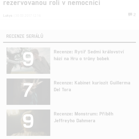
rezervovanou roli v nemocnici
2
Lukys
| 30.03.2017 12:16
RECENZE SERIÁLŮ
9
Recenze: Rytíř Sedmi království
hází na Hru o trůny bobek
7
Recenze: Kabinet kuriozit Guillerma
Del Tora
9
Recenze: Monstrum: Příběh
Jeffreyho Dahmera