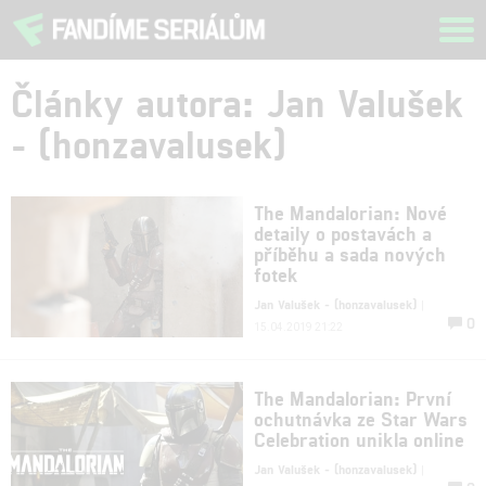
Tog
navi
Články autora: Jan Valušek
- (honzavalusek)
The Mandalorian: Nové
detaily o postavách a
příběhu a sada nových
fotek
Jan Valušek - (honzavalusek)
|
0
15.04.2019 21:22
The Mandalorian: První
ochutnávka ze Star Wars
Celebration unikla online
Jan Valušek - (honzavalusek)
|