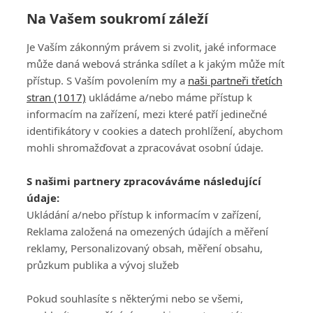
Na Vašem soukromí záleží
Je Vaším zákonným právem si zvolit, jaké informace
může daná webová stránka sdílet a k jakým může mít
přístup. S Vaším povolením my a
naši partneři třetích
stran (1017)
ukládáme a/nebo máme přístup k
informacím na zařízení, mezi které patří jedinečné
DISKUZE
PŘIHLÁSIT
identifikátory v cookies a datech prohlížení, abychom
REGISTROVAT
mohli shromažďovat a zpracovávat osobní údaje.
Šéfredaktorkou webu je
Petr Slavík
, e-mail
serialy@fandimefilmu.cz
S našimi partnery zpracováváme následující
údaje:
Máte-li zájem o inzerci na našem webu napište nám na e-mail
Ukládání a/nebo přístup k informacím v zařízení,
studio@koncal.com
Reklama založená na omezených údajích a měření
Ochrana osobních údajů
|
Zásady používání cookies
|
Pravidla webu
|
reklamy, Personalizovaný obsah, měření obsahu,
Upravit nastavení soukromí
průzkum publika a vývoj služeb
Pokud souhlasíte s některými nebo se všemi,