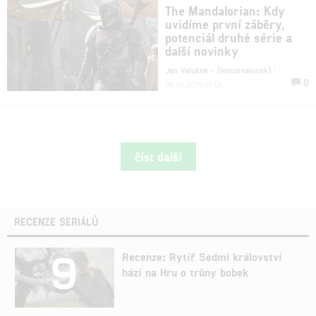
The Mandalorian: Kdy
uvidíme první záběry,
potenciál druhé série a
další novinky
Jan Valušek - (honzavalusek)
|
0
04.04.2019 07:05
číst další
RECENZE SERIÁLŮ
9
Recenze: Rytíř Sedmi království
hází na Hru o trůny bobek