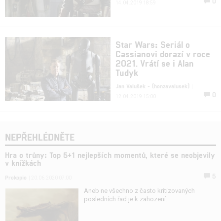
0
14.04.2019 18:59
Star Wars: Seriál o
Cassianovi dorazí v roce
2021. Vrátí se i Alan
Tudyk
Jan Valušek - (honzavalusek)
|
0
12.04.2019 15:00
NEPŘEHLÉDNĚTE
Hra o trůny: Top 5+1 nejlepších momentů, které se neobjevily
v knížkách
5
Prokopio
| 20.06.2020 07:00
Aneb ne všechno z často kritizovaných
posledních řad je k zahození.