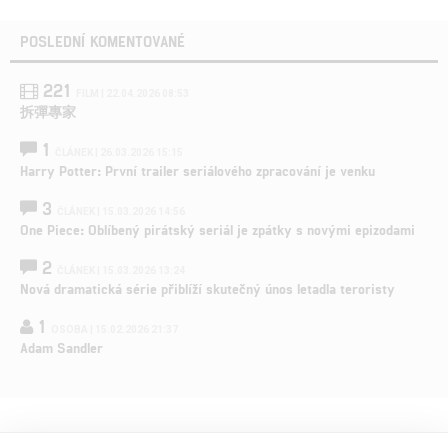
POSLEDNÍ KOMENTOVANÉ
221
FILM | 22.04.2026 08:53
拆彈專家
1
ČLÁNEK | 26.03.2026 15:15
Harry Potter: První trailer seriálového zpracování je venku
3
ČLÁNEK | 15.03.2026 14:56
One Piece: Oblíbený pirátský seriál je zpátky s novými epizodami
2
ČLÁNEK | 15.03.2026 13:24
Nová dramatická série přiblíží skutečný únos letadla teroristy
1
OSOBA | 15.02.2026 21:37
Adam Sandler