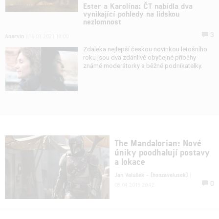
Ester a Karolína: ČT nabídla dva
vynikající pohledy na lidskou
nezlomnost
3
Anarvin
| 16.01.2021 18:00
Zdaleka nejlepší českou novinkou letošního
roku jsou dva zdánlivě obyčejné příběhy
známé moderátorky a běžné podnikatelky.
The Mandalorian: Nové
úniky poodhalují postavy
a lokace
Jan Valušek - (honzavalusek)
|
0
08.04.2019 20:42