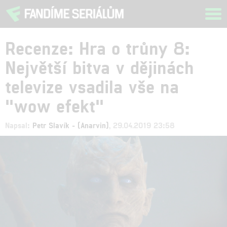
Tog
navi
Recenze: Hra o trůny 8:
Největší bitva v dějinách
televize vsadila vše na
"wow efekt"
Napsal:
Petr Slavík - (Anarvin)
, 29.04.2019 23:58