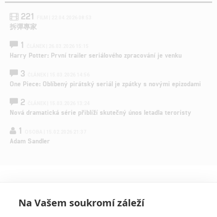
221
FILM | 22.04.2026 08:53
拆彈專家
1
ČLÁNEK | 26.03.2026 15:15
Harry Potter: První trailer seriálového zpracování je venku
3
ČLÁNEK | 15.03.2026 14:56
One Piece: Oblíbený pirátský seriál je zpátky s novými epizodami
2
ČLÁNEK | 15.03.2026 13:24
Nová dramatická série přiblíží skutečný únos letadla teroristy
1
OSOBA | 15.02.2026 21:37
Adam Sandler
Na Vašem soukromí záleží