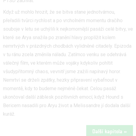
PTSD záchvat.
Když už mohlo hrozit, že se bitva stane jednotvárnou,
přeřadili tvůrci rychlost a po vrcholném momentu dračího
souboje v letu se uchýlili k nejkomornější pasáži celé bitvy, ve
které se Arya snažila po zranění hlavy proplížit kolem
nemrtvých v prázdných chodbách vylidněné citadely. Epizoda
v tu ránu zcela změnila náladu. Zatímco venku se odehrává
válečný film, ve kterém může vojáky kdykoliv pohltit
všudypřítomný chaos, vevnitř jsme zažili napínavý horor.
Nemrtví se drželi zpátky, hezky připravení vybafnout v
momentě, kdy to budeme nejméně čekat. Celou pasáž
ukončoval další záblesk pozitivních emocí, když Hound s
Bericem nasadili pro Aryu život a Melissandre jí dodala další
kuráž.
Další kapitola »