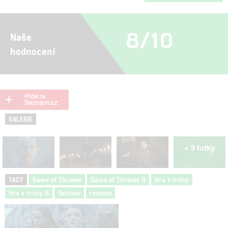
8/10
Naše
hodnocení
GALERIE
+ 3 fotky
TAGY
Game of Thrones
Game of Thrones 8
Hra o trůny
Hra o trůny 8
fantasy
recenze