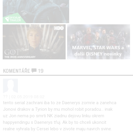
KOMENTÁŘE
19
?? | 02.05.2019 08:02
tento serial zachrani iba to ze Daenerys zomrie a zanehca
Jonovi drakov a Tyrion by mu mohol robit poradcu... inak
uz Jon nema po smrti NK ziadnu dejovu linku okrem
happyendingu s Daenerys tfuj. Ak by to chceli ukoncit
realne vyhrala by Cersei lebo v zivote maju navrch svine.