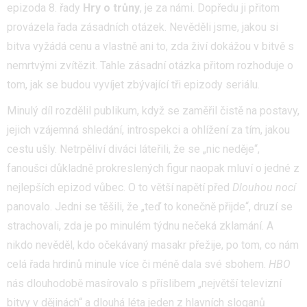
epizoda 8. řady
Hry o trůny
, je za námi. Dopředu ji přitom
provázela řada zásadních otázek. Nevěděli jsme, jakou si
bitva vyžádá cenu a vlastně ani to, zda živí dokážou v bitvě s
nemrtvými zvítězit. Tahle zásadní otázka přitom rozhoduje o
tom, jak se budou vyvíjet zbývající tři epizody seriálu.
Minulý díl rozdělil publikum, když se zaměřil čistě na postavy,
jejich vzájemná shledání, introspekci a ohlížení za tím, jakou
cestu ušly. Netrpěliví diváci láteřili, že se „nic neděje“,
fanoušci důkladně prokreslených figur naopak mluví o jedné z
nejlepších epizod vůbec. O to větší napětí před
Dlouhou nocí
panovalo. Jedni se těšili, že „teď to konečně přijde“, druzí se
strachovali, zda je po minulém týdnu nečeká zklamání. A
nikdo nevěděl, kdo očekávaný masakr přežije, po tom, co nám
celá řada hrdinů minule více či méně dala své sbohem.
HBO
nás dlouhodobě masírovalo s příslibem „největší televizní
bitvy v dějinách“ a dlouhá léta jeden z hlavních sloganů