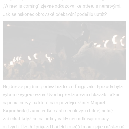
„Winter is coming“ zjevně odkazoval ke střetu s nemrtvými.
Jak se nakonec obrovské očekávání podařilo ustát?
Nejdřív se pojďme podívat na to, co fungovalo. Epizoda byla
výborně vygradovaná. Úvodní přešlapování dokázalo pěkně
napnout nervy, na které nám později režisér
Miguel
Sapochnik
(tvůrce velké části seriálových bitev) notně
zabrnkal, když se na hrdiny valily neumdlévající masy
mrtvých. Úvodní průjezd hořících mečů tmou i jejich následné