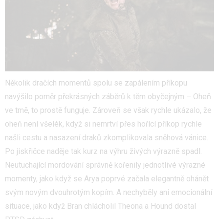
Několik dračích momentů spolu se zapálením příkopu
navýšilo poměr překrásných záběrů k těm obyčejným – Oheň
ve tmě, to prostě funguje. Zároveň se však rychle ukázalo, že
oheň není všelék, když si nemrtví přes hořící příkop rychle
našli cestu a nasazení draků zkomplikovala sněhová vánice.
Po jiskřičce naděje tak kurz na výhru živých výrazně spadl.
Neutuchající mordování správně kořenily jednotlivé výrazné
momenty, jako když se Arya poprvé začala elegantně ohánět
svým novým dvouhrotým kopím. A nechyběly ani emocionální
situace, jako když Bran chlácholil Theona a Hound dostal