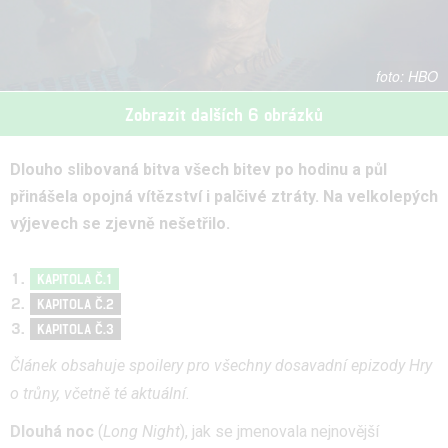
HBO
Zobrazit dalších 6 obrázků
Dlouho slibovaná bitva všech bitev po hodinu a půl
přinášela opojná vítězství i palčivé ztráty. Na velkolepých
výjevech se zjevně nešetřilo.
KAPITOLA Č.1
KAPITOLA Č.2
KAPITOLA Č.3
Článek obsahuje spoilery pro všechny dosavadní epizody Hry
o trůny, včetně té aktuální.
Dlouhá noc
(
Long Night
), jak se jmenovala nejnovější