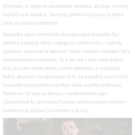
zhasínání, to správně zacloumalo diváckou důvěrou v možný
úspěch celé operace. Samotný pohled na jedoucí (a letící)
ohně ve tmě byl nádherný).
Následný nápor nemrtvých na sešikované bojovníky byl
patřičně zarputilý. Moře cvakajících čelistí mělo v sobě tu
správnou agresivitu a děsivost, které viditelně otřásaly i těmi
nejzkušenějšími bojovníky. Tu a tam se v poli mihla známá
tvář, tu a tam seriál nechal zemřít některého z vedlejších
hráčů, abychom nezapomínali na to, že podobný osud může
lusknutím prstů kdykoliv potkat i naše největší oblíbence.
Rozhovor Tyriona se Sansou v katakombách zase
zdůrazňoval tu obrovskou frustraci, kterou museli všichni v
marném boji zažívat (a ti nečinní o to víc).