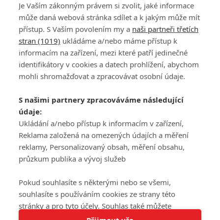
Je Vaším zákonným právem si zvolit, jaké informace
může daná webová stránka sdílet a k jakým může mít
přístup. S Vaším povolením my a
naši partneři třetích
stran (1019)
ukládáme a/nebo máme přístup k
informacím na zařízení, mezi které patří jedinečné
DISKUZE
PŘIHLÁSIT
identifikátory v cookies a datech prohlížení, abychom
REGISTROVAT
mohli shromažďovat a zpracovávat osobní údaje.
Šéfredaktorkou webu je
Petr Slavík
, e-mail
serialy@fandimefilmu.cz
S našimi partnery zpracováváme následující
údaje:
Máte-li zájem o inzerci na našem webu napište nám na e-mail
Ukládání a/nebo přístup k informacím v zařízení,
studio@koncal.com
Reklama založená na omezených údajích a měření
Ochrana osobních údajů
|
Zásady používání cookies
|
Pravidla webu
|
reklamy, Personalizovaný obsah, měření obsahu,
Upravit nastavení soukromí
průzkum publika a vývoj služeb
Pokud souhlasíte s některými nebo se všemi,
souhlasíte s používáním cookies ze strany této
stránky a pro tyto účely. Souhlas také můžete
Tato stránka používá soubory cookies.
odmítnout, ale v takovém případě vám na stránce
Přijmout vše