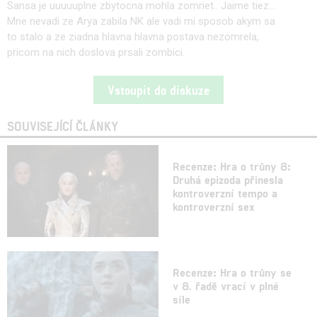
Sansa je uuuuuplne zbytocna mohla zomriet.. Jaime tiez...
Mne nevadi ze Arya zabila NK ale vadi mi sposob akym sa
to stalo a ze ziadna hlavna hlavna postava nezomrela,
pricom na nich doslova prsali zombici.
Vstoupit do diskuze
SOUVISEJÍCÍ ČLÁNKY
Recenze: Hra o trůny 8:
Druhá epizoda přinesla
kontroverzní tempo a
kontroverzní sex
Recenze: Hra o trůny se
v 8. řadě vrací v plné
síle