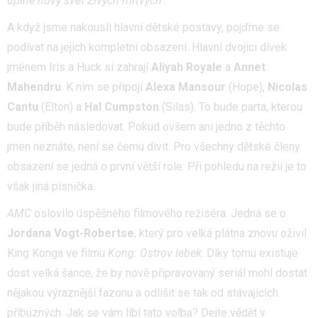
úplně nový svět Živých mrtvých".
A když jsme nakousli hlavní dětské postavy, pojďme se
podívat na jejich kompletní obsazení. Hlavní dvojici dívek
jménem Iris a Huck si zahrají
Aliyah Royale
a
Annet
Mahendru
. K nim se připojí
Alexa Mansour
(Hope),
Nicolas
Cantu
(Elton) a
Hal Cumpston
(Silas). To bude parta, kterou
bude příběh následovat. Pokud ovšem ani jedno z těchto
jmen neznáte, není se čemu divit. Pro všechny dětské členy
obsazení se jedná o první větší role. Při pohledu na režii je to
však jiná písnička.
AMC
oslovilo úspěšného filmového režiséra. Jedná se o
Jordana Vogt-Robertse
, který pro velká plátna znovu oživil
King Konga ve filmu
Kong: Ostrov lebek
. Díky tomu existuje
dost velká šance, že by nově připravovaný seriál mohl dostat
nějakou výraznější fazonu a odlišit se tak od stávajících
příbuzných. Jak se vám líbí tato volba? Dejte vědět v