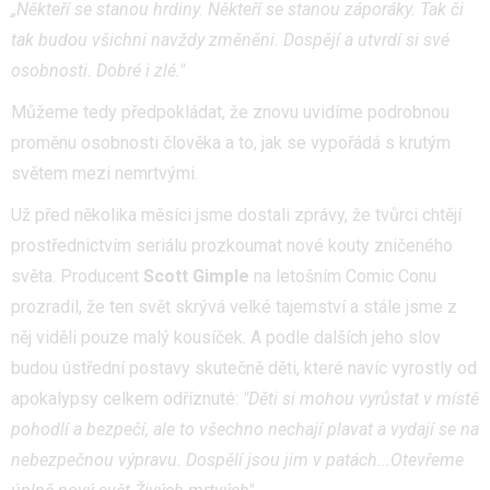
„Někteří se stanou hrdiny. Někteří se stanou záporáky. Tak či
tak budou všichni navždy změněni. Dospějí a utvrdí si své
osobnosti. Dobré i zlé."
Můžeme tedy předpokládat, že znovu uvidíme podrobnou
proměnu osobnosti člověka a to, jak se vypořádá s krutým
světem mezi nemrtvými.
Už před několika měsíci jsme dostali zprávy, že tvůrci chtějí
prostřednictvím seriálu prozkoumat nové kouty zničeného
světa. Producent
Scott Gimple
na letošním Comic Conu
prozradil, že ten svět skrývá velké tajemství a stále jsme z
něj viděli pouze malý kousíček. A podle dalších jeho slov
budou ústřední postavy skutečně děti, které navíc vyrostly od
apokalypsy celkem odříznuté:
"Děti si mohou vyrůstat v místě
pohodlí a bezpečí, ale to všechno nechají plavat a vydají se na
nebezpečnou výpravu. Dospělí jsou jim v patách...Otevřeme