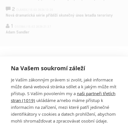
2
ČLÁNEK | 15.03.2026 13:24
Nová dramatická série přiblíží skutečný únos letadla teroristy
1
OSOBA | 15.02.2026 21:37
Adam Sandler
Na Vašem soukromí záleží
Je Vaším zákonným právem si zvolit, jaké informace
může daná webová stránka sdílet a k jakým může mít
přístup. S Vaším povolením my a
naši partneři třetích
stran (1019)
ukládáme a/nebo máme přístup k
informacím na zařízení, mezi které patří jedinečné
DISKUZE
PŘIHLÁSIT
identifikátory v cookies a datech prohlížení, abychom
REGISTROVAT
mohli shromažďovat a zpracovávat osobní údaje.