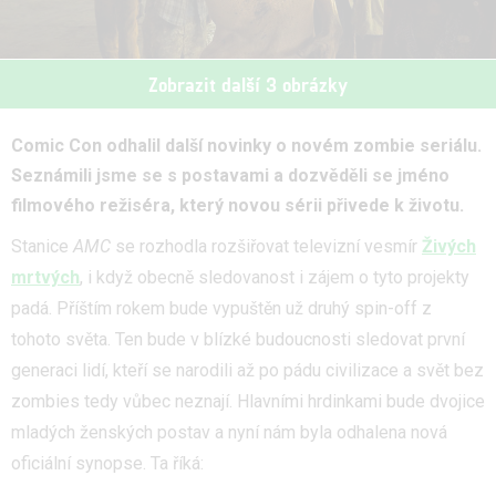
Zobrazit další 3 obrázky
Comic Con odhalil další novinky o novém zombie seriálu.
Seznámili jsme se s postavami a dozvěděli se jméno
filmového režiséra, který novou sérii přivede k životu.
Stanice
AMC
se rozhodla rozšiřovat televizní vesmír
Živých
mrtvých
, i když obecně sledovanost i zájem o tyto projekty
padá. Příštím rokem bude vypuštěn už druhý spin-off z
tohoto světa. Ten bude v blízké budoucnosti sledovat první
generaci lidí, kteří se narodili až po pádu civilizace a svět bez
zombies tedy vůbec neznají. Hlavními hrdinkami bude dvojice
mladých ženských postav a nyní nám byla odhalena nová
oficiální synopse. Ta říká: