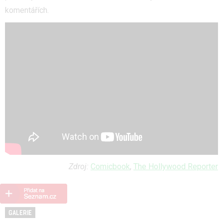
komentářích.
Zdroj:
Comicbook
,
The Hollywood Reporter
GALERIE