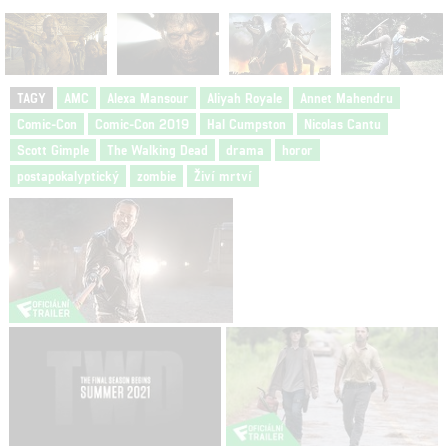
TAGY
AMC
Alexa Mansour
Aliyah Royale
Annet Mahendru
Comic-Con
Comic-Con 2019
Hal Cumpston
Nicolas Cantu
Scott Gimple
The Walking Dead
drama
horor
postapokalyptický
zombie
Živí mrtví