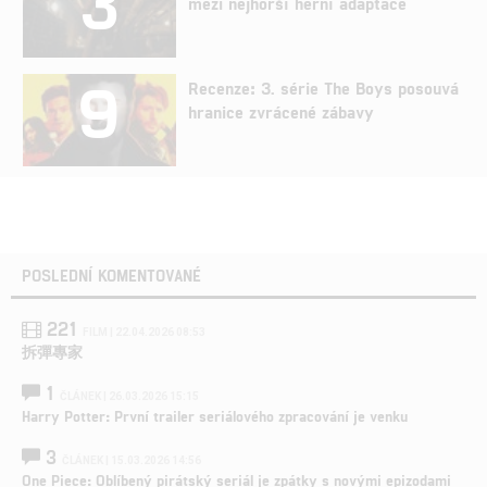
3
mezi nejhorší herní adaptace
9
Recenze: 3. série The Boys posouvá
hranice zvrácené zábavy
POSLEDNÍ KOMENTOVANÉ
221
FILM | 22.04.2026 08:53
拆彈專家
1
ČLÁNEK | 26.03.2026 15:15
Harry Potter: První trailer seriálového zpracování je venku
3
ČLÁNEK | 15.03.2026 14:56
One Piece: Oblíbený pirátský seriál je zpátky s novými epizodami