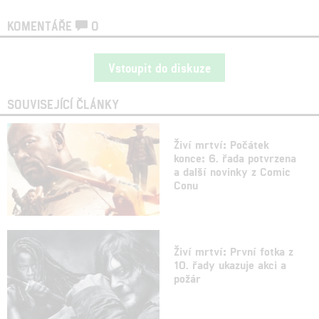
KOMENTÁŘE
0
Vstoupit do diskuze
SOUVISEJÍCÍ ČLÁNKY
Živí mrtví: Počátek
konce: 6. řada potvrzena
a další novinky z Comic
Conu
Živí mrtví: První fotka z
10. řady ukazuje akci a
požár