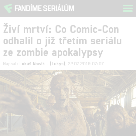
Tog
navi
Živí mrtví: Co Comic-Con
odhalil o již třetím seriálu
ze zombie apokalypsy
Napsal:
Lukáš Novák - (Lukys)
, 22.07.2019 07:07