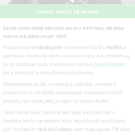
Zobrazit dalších 28 obrázků
Seriál zatím nebyl obnoven ani pro třetí řadu, ale jeho
tvůrce má plány na pět sérií.
Působivý seriál
Mindhunter
streamovací služby
Netflix
je
zajímavou sondou do myslí sériových vrahů. A s ohledem na
to, že produkuje (a do značné míry režíruje)
David Fincher
jde o intenzivní a atmosferickou podívanou.
Recenzentům se líbí, vychvalují si obě řady, nicméně s
ohledem na to, že
Netflix
nezveřeňuje sledovanost svých
projektů, není jasné, jaký je zájem ze strany diváků.
Zatím se tak neví, zda bude třetí řada, ale pokud jde o
Finchera, ten by se nebránil tomu, aby jich měl seriál klidně
pět. Prozradil to
Holt McCallany
, který hraje agenta FBI Billa