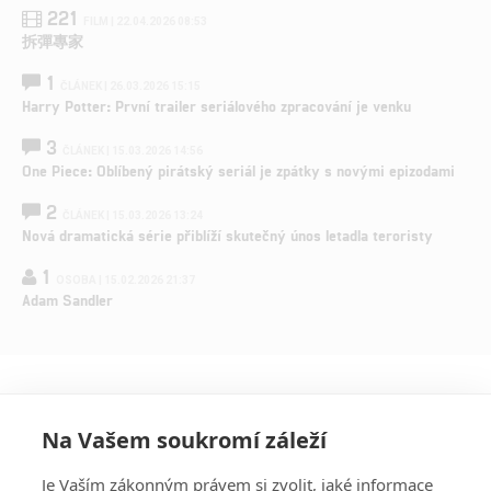
221
FILM | 22.04.2026 08:53
拆彈專家
1
ČLÁNEK | 26.03.2026 15:15
Harry Potter: První trailer seriálového zpracování je venku
3
ČLÁNEK | 15.03.2026 14:56
One Piece: Oblíbený pirátský seriál je zpátky s novými epizodami
2
ČLÁNEK | 15.03.2026 13:24
Nová dramatická série přiblíží skutečný únos letadla teroristy
1
OSOBA | 15.02.2026 21:37
Adam Sandler
Na Vašem soukromí záleží
Je Vaším zákonným právem si zvolit, jaké informace