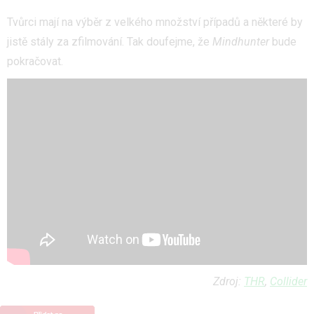
Tvůrci mají na výběr z velkého množství případů a některé by
jistě stály za zfilmování. Tak doufejme, že
Mindhunter
bude
pokračovat.
Zdroj:
THR
,
Collider