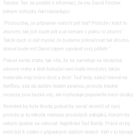
Tenche. Ten se podělil o informaci, že mu David Fincher
během schůzky řekl následující:
"Poslouchej, jsi připraven natočit pět řad? Protože i když to
zkurvím, tak jich bude pět a já nemám v plánu to zkurvit.'
Takže bych si rád myslel, že budeme pokračovat tak dlouho,
dokud bude mít David zájem vyprávět svůj příběh."
Pokud seriál znáte, tak víte, že se zaměřuje na skutečné
sériové vrahy a těch bohužel není malé množství, takže
materiálu mají tvůrci dost a dost. Teď tedy záleží hlavně na
Netflixu
, zda dá dalším řadám zelenou, protože kladné
recenze jsou hezká věc, ale rozhoduje popularita mezi diváky.
Nicméně by byla škoda, pokud by seriál skončil už nyní,
protože je tu několik neblaze proslulých zabijáků, kterým by
nebylo špatné se věnovat. Například Ted Bundy. Právě on by
mohl být k vidění v případných dalších řadách. Věří v to bývalý