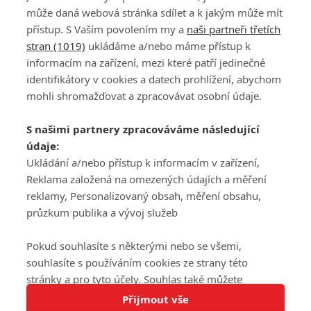
může daná webová stránka sdílet a k jakým může mít
přístup. S Vaším povolením my a
naši partneři třetích
stran (1019)
ukládáme a/nebo máme přístup k
informacím na zařízení, mezi které patří jedinečné
DISKUZE
PŘIHLÁSIT
identifikátory v cookies a datech prohlížení, abychom
REGISTROVAT
mohli shromažďovat a zpracovávat osobní údaje.
Šéfredaktorkou webu je
Petr Slavík
, e-mail
serialy@fandimefilmu.cz
S našimi partnery zpracováváme následující
údaje:
Máte-li zájem o inzerci na našem webu napište nám na e-mail
studio@koncal.com
Ukládání a/nebo přístup k informacím v zařízení,
Reklama založená na omezených údajích a měření
Ochrana osobních údajů
|
Zásady používání cookies
|
Pravidla webu
|
reklamy, Personalizovaný obsah, měření obsahu,
Upravit nastavení soukromí
průzkum publika a vývoj služeb
Pokud souhlasíte s některými nebo se všemi,
souhlasíte s používáním cookies ze strany této
stránky a pro tyto účely. Souhlas také můžete
Tato stránka používá soubory cookies.
odmítnout, ale v takovém případě vám na stránce
Přijmout vše
© 2016 – 2026 FandimeSerialum.cz / All rights reserved /
Více informací