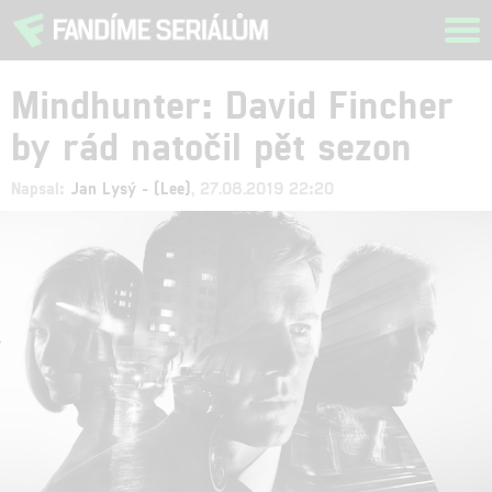
Tog
navi
Mindhunter: David Fincher
by rád natočil pět sezon
Napsal:
Jan Lysý - (Lee)
, 27.08.2019 22:20