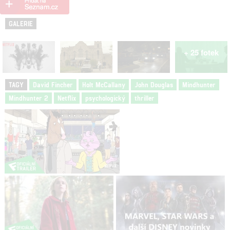
GALERIE
+ 25 fotek
TAGY
David Fincher
Holt McCallany
John Douglas
Mindhunter
Mindhunter 2
Netflix
psychologický
thriller