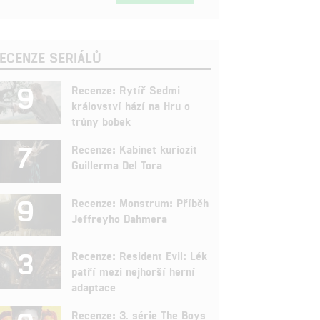
ECENZE SERIÁLŮ
9
Recenze: Rytíř Sedmi
království hází na Hru o
trůny bobek
7
Recenze: Kabinet kuriozit
Guillerma Del Tora
9
Recenze: Monstrum: Příběh
Jeffreyho Dahmera
3
Recenze: Resident Evil: Lék
patří mezi nejhorší herní
adaptace
Recenze: 3. série The Boys