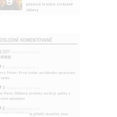
9
posouvá hranice zvrácené
zábavy
OSLEDNÍ KOMENTOVANÉ
221
FILM | 22.04.2026 08:53
拆彈專家
1
ČLÁNEK | 26.03.2026 15:15
rry Potter: První trailer seriálového zpracování
 venku
3
ČLÁNEK | 15.03.2026 14:56
e Piece: Oblíbený pirátský seriál je zpátky s
ovými epizodami
2
ČLÁNEK | 15.03.2026 13:24
vá dramatická série přiblíží skutečný únos