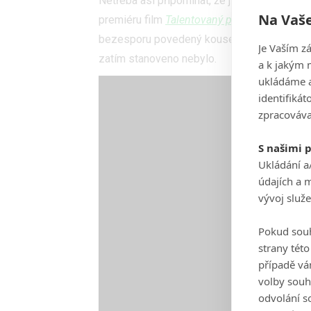
Netřeba asi připomínat, že jsme Toma Ripley
Na Vaše
premiéru film
Talentovaný pan Ripley
s
Mat
bezesporu povedený kousek. Doufejme, že s
Je Vaším z
zatím stanoveno nebylo.
a k jakým 
ukládáme a
identifiká
zpracováva
S našimi 
Ukládání a
údajích a 
vývoj služ
Pokud souh
strany tét
případě vá
volby souh
odvolání s