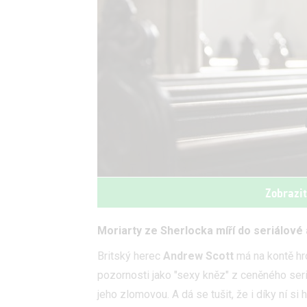
Zobrazi
Moriarty ze Sherlocka míří do seriálové 
Britský herec
Andrew Scott
má na kontě hro
pozornosti jako "sexy kněz" z ceněného ser
jeho zlomovou. A dá se tušit, že i díky ní si