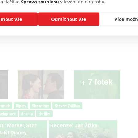
a tlačítko
Správa souhlasu
v levém dolním rohu.
jmout vše
Odmítnout vše
Více možn
Zdroj:
EW
+ 7 fotek
hsmith
Ripley
Showtime
Steven Zaillian
adaptace
drama
thriller
: Marvel, Star
Recenze: Jan Žižka
alší Disney