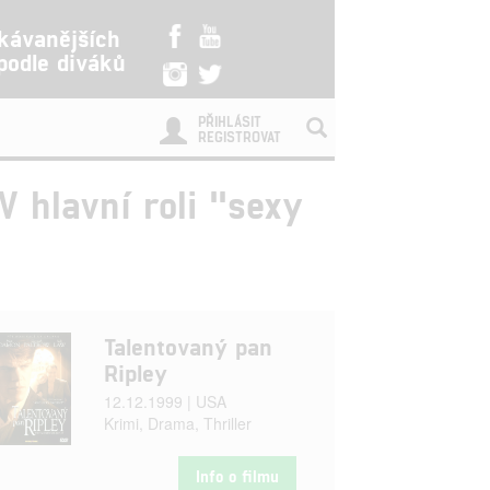
kávanějších
 podle diváků
PŘIHLÁSIT
REGISTROVAT
V hlavní roli "sexy
Talentovaný pan
Ripley
12.12.1999 | USA
Krimi, Drama, Thriller
Info o filmu