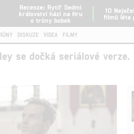
Recenze: Rytíř Sedmi
10 Nejoče
království hází na Hru
filmů léta
o trůny bobek
TRŮNY
DISKUZE
VIDEA
FILMY
ey se dočká seriálové verze. 