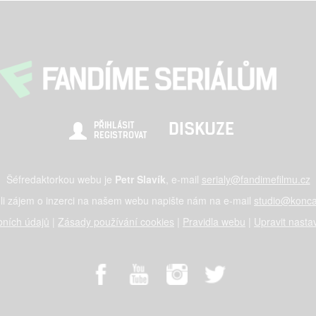
DISKUZE
PŘIHLÁSIT
REGISTROVAT
Šéfredaktorkou webu je
Petr Slavík
, e-mail
serialy@fandimefilmu.cz
li zájem o inzerci na našem webu napište nám na e-mail
studio@konca
ních údajů
|
Zásady používání cookies
|
Pravidla webu
|
Upravit nasta