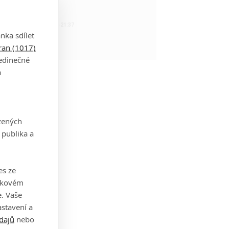
tadla teroristy
1
OSOBA | 15.02.2026 21:37
dam Sandler
nka sdílet
tran (1017)
jedinečné
a
zených
 publika a
es ze
takovém
. Vaše
stavení a
dajů
nebo