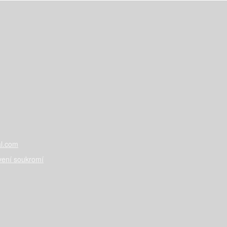
l.com
vení soukromí