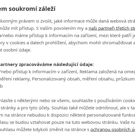
ho v hrané podobě už viděli a to v roce 1999, kdy měl
le
m soukromí záleží
tem Damonem
v titulní roli. A šlo tehdy o
e seriál dočká podobně vřelého přijetí. Datum premiéry
A
ákonným právem si zvolit, jaké informace může daná webová strá
může mít přístup. S Vaším povolením my a
naši partneři třetích s
/nebo máme přístup k informacím na zařízení, mezi které patří 
tory v cookies a datech prohlížení, abychom mohli shromažďovat 
t osobní údaje.
partnery zpracováváme následující údaje:
/nebo přístup k informacím v zařízení, Reklama založená na ome
měření reklamy, Personalizovaný obsah, měření obsahu, průzkum
eb
lasíte s některými nebo se všemi, souhlasíte s používáním cooki
o stránky a pro tyto účely. Souhlas také můžete odmítnout, ale v 
m na stránce nebudou k dispozici některé personalizované funkce
lasu se budou vztahovat pouze na tuto webovou stránku. Vaše na
ouhlasu můžete kdykoli změnit na stránce s
ochranou osobních ú