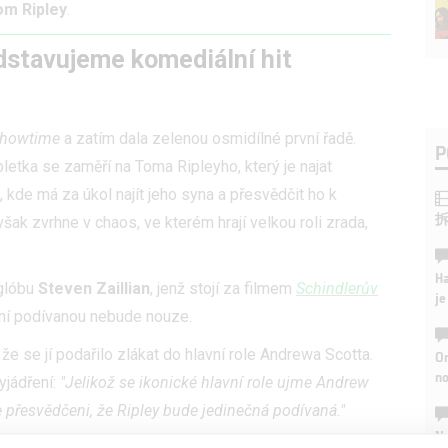
om Ripley
.
dstavujeme komediální hit
howtime
a zatím dala zelenou osmidílné první řadě.
P
pletka se zaměří na Toma Ripleyho, který je najat
kde má za úkol najít jeho syna a přesvědčit ho k
ak zvrhne v chaos, ve kterém hrají velkou roli zrada,
Ha
 glóbu
Steven Zaillian
, jenž stojí za filmem
Schindlerův
je
zivní podívanou nebude nouze.
e se jí podařilo zlákat do hlavní role Andrewa Scotta.
On
n
yjádření:
"Jelikož se ikonické hlavní role ujme Andrew
e přesvědčeni, že Ripley bude jedinečná podívaná."
No