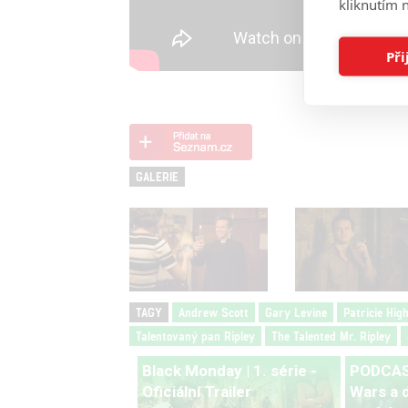
kliknutím n
Při
GALERIE
TAGY
Andrew Scott
Gary Levine
Patricie Hig
Talentovaný pan Ripley
The Talented Mr. Ripley
Black Monday | 1. série -
PODCAST
Oficiální Trailer
Wars a d