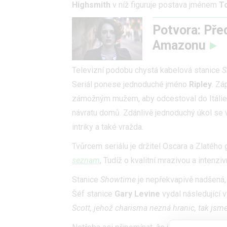
Highsmith
v níž figuruje postava jménem
T
Potvora: Pře
Amazonu
Televizní podobu chystá kabelová stanice
S
Seriál ponese jednoduché jméno
Ripley
. Zá
zámožným mužem, aby odcestoval do Itálie, 
návratu domů. Zdánlivě jednoduchý úkol se vš
intriky a také vražda.
Tvůrcem seriálu je držitel Oscara a Zlatého
seznam
, Tudíž o kvalitní mrazivou a inten
Stanice
Showtime
je nepřekvapivě nadšená, ž
Šéf stanice
Gary Levine
vydal následující v
Scott, jehož charisma nezná hranic, tak jsm