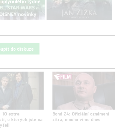
 uplynulého týdne
oupit do diskuze
: 10 extra
Bond 24: Oficiální oznámení
tí, o kterých jste na
zítra, mnoho víme dnes
yšeli