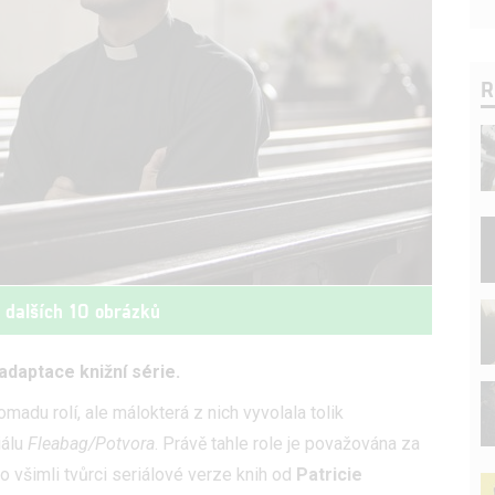
R
t dalších 10 obrázků
adaptace knižní série.
madu rolí, ale málokterá z nich vyvolala tolik
iálu
Fleabag/Potvora
. Právě tahle role je považována za
 ho všimli tvůrci seriálové verze knih od
Patricie