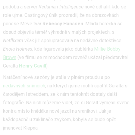
podobu a server
Redanian Intelligence
nově odhalil, kdo se
role ujme. Castingový únik prozradil, že na obrazovkách
ponese Meve tvář
Rebeccy Hanssen
. Mladá herečka se
dosud objevila téměř výhradně v malých projektech, s
Netflixem
však již spolupracovala na nedávné detektivce
Enola Holmes
, kde figurovala jako dublérka
Millie Bobby
Brown
(ve filmu se mimochodem rovněž ukázal představitel
Geralta
Henry Cavill
).
Natáčení nové sezóny je stále v plném proudu a po
nedávných snímcích
, na kterých jsme mohli spatřit Geralta s
čarodějem Istreddem, se k nám tentokrát dostaly další
fotografie. Na nich můžeme vidět, že si Geralt vyměnil svého
koně a místo hnědáka nově jezdí na vraníkovi. Jak je
každopádně u zaklínače zvykem, kobyla se bude opět
jmenovat Klepna.