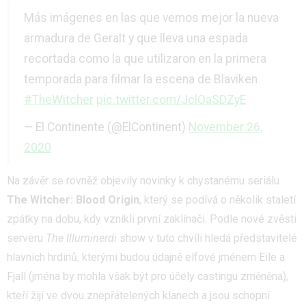
Más imágenes en las que vemos mejor la nueva
armadura de Geralt y que lleva una espada
recortada como la que utilizaron en la primera
temporada para filmar la escena de Blaviken
#TheWitcher
pic.twitter.com/JclOaSDZyE
— El Continente (@ElContinent)
November 26,
2020
Na závěr se rovněž objevily novinky k chystanému seriálu
The Witcher: Blood Origin
, který se podívá o několik staletí
zpátky na dobu, kdy vznikli první zaklínači. Podle nové zvěsti
serveru
The Illuminerdi
show v tuto chvíli hledá představitelé
hlavních hrdinů, kterými budou údajně elfové jménem Eile a
Fjall (jména by mohla však být pro účely castingu změněna),
kteří žijí ve dvou znepřátelených klanech a jsou schopní