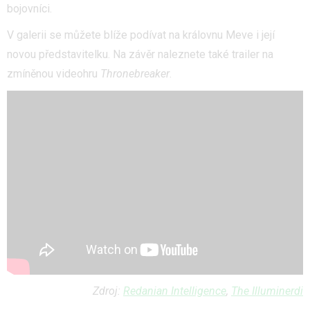
bojovníci.
V galerii se můžete blíže podívat na královnu Meve i její
novou představitelku. Na závěr naleznete také trailer na
zmíněnou videohru
Thronebreaker
.
Zdroj:
Redanian Intelligence
,
The Illuminerdi