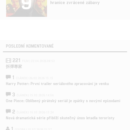
9
hranice zvrácené zábavy
POSLEDNÍ KOMENTOVANÉ
221
FILM | 22.04.2026 08:53
拆彈專家
1
ČLÁNEK | 26.03.2026 15:15
Harry Potter: První trailer seriálového zpracování je venku
3
ČLÁNEK | 15.03.2026 14:56
One Piece: Oblíbený pirátský seriál je zpátky s novými epizodami
2
ČLÁNEK | 15.03.2026 13:24
Nová dramatická série přiblíží skutečný únos letadla teroristy
1
OSOBA | 15.02.2026 21:37