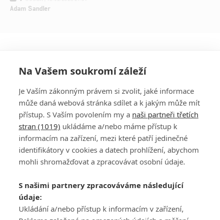
Adam Sandler
Na Vašem soukromí záleží
Je Vaším zákonným právem si zvolit, jaké informace
může daná webová stránka sdílet a k jakým může mít
přístup. S Vaším povolením my a
naši partneři třetích
stran (1019)
ukládáme a/nebo máme přístup k
informacím na zařízení, mezi které patří jedinečné
DISKUZE
PŘIHLÁSIT
identifikátory v cookies a datech prohlížení, abychom
REGISTROVAT
mohli shromažďovat a zpracovávat osobní údaje.
Šéfredaktorkou webu je
Petr Slavík
, e-mail
serialy@fandimefilmu.cz
S našimi partnery zpracováváme následující
údaje:
Máte-li zájem o inzerci na našem webu napište nám na e-mail
studio@koncal.com
Ukládání a/nebo přístup k informacím v zařízení,