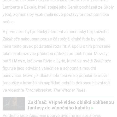
Lamberta a Eskela, kteří stejně jako Geralt pocházejí ze Školy
vlka), zejména by však měla nové postavy přinést politická
scéna.
V první sérii byl politický element a mocenský boj knižního
Zaklínače
nakousnut pouze částečně, druhá řada by však
měla tento prvek podstatně rozšířit. A spolu s tím přirozeně
také na obrazovce přibudou důležití političtí hráči. Mezi ty
patří i
Meve
, královna Rivie a Lyrie, která ve světě
Zaklínače
figuruje jako odvážná válečnice a schopná a moudrá
panovnice. Meve již dlouhá léta těší velké popularitě mezi
fanoušky a kromě knih například sehrála dokonce hlavní roli
ve videohře
Thronebreaker: The Witcher Tales
.
Zaklínač: Vtipné video obléká oblíbenou
fantasy do vánočního kabátu
Ve druhé řadě
Zaklínače
poprvé uvidíme její seriálovou