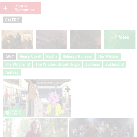
GALERIE
+ 7 fotek
TAGY
Henry Cavill
Netflix
Rebecca Hanssen
The Witcher
The Witcher 2
The Witcher: Blood Origin
Zaklínač
Zaklínač 2
fantasy