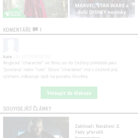
KOMENTÁŘE
1
kars
| 01.12.2020 02:20
Anglické "character" ve filmu se do češtiny překládá jako
"postava" nebo "role". Slovo "charakter" má v češtině jiný
význam, odkazuje spíš na povahu člověka.
Vstoupit do diskuze
SOUVISEJÍCÍ ČLÁNKY
Zaklínač: Natáčení 2.
řady přerušil
koronavirus