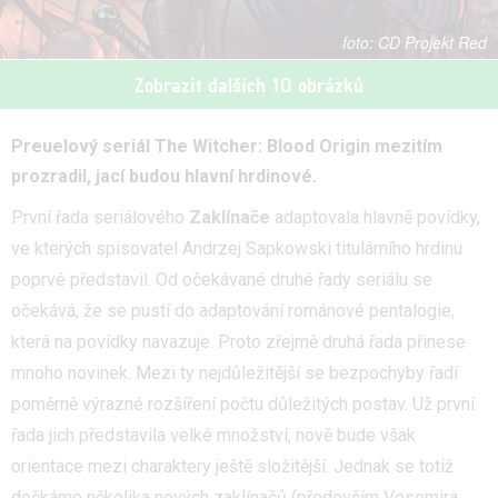
CD Projekt Red
Zobrazit dalších 10 obrázků
Preuelový seriál The Witcher: Blood Origin mezitím
prozradil, jací budou hlavní hrdinové.
První řada seriálového
Zaklínače
adaptovala hlavně povídky,
ve kterých spisovatel Andrzej Sapkowski titulárního hrdinu
poprvé představil. Od očekávané druhé řady seriálu
se
očekává, že se pustí do adaptování románové pentalogie,
která na povídky navazuje. Proto zřejmě druhá řada přinese
mnoho novinek. Mezi ty nejdůležitější se bezpochyby řadí
poměrně výrazné rozšíření počtu důležitých postav. Už první
řada jich představila velké množství, nově bude však
orientace mezi charaktery ještě složitější. Jednak se totiž
dočkáme několika nových zaklínačů (především Vesemira,