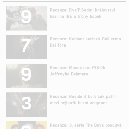
9
Recenze: Rytíř Sedmi království
hází na Hru o trůny bobek
7
Recenze: Kabinet kuriozit Guillerma
Del Tora
9
Recenze: Monstrum: Příběh
Jeffreyho Dahmera
3
Recenze: Resident Evil: Lék patří
mezi nejhorší herní adaptace
Recenze: 3. série The Boys posouvá