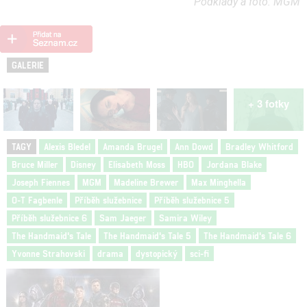
Podklady a foto: MGM
GALERIE
+ 3 fotky
TAGY
Alexis Bledel
Amanda Brugel
Ann Dowd
Bradley Whitford
Bruce Miller
Disney
Elisabeth Moss
HBO
Jordana Blake
Joseph Fiennes
MGM
Madeline Brewer
Max Minghella
O-T Fagbenle
Příběh služebnice
Příběh služebnice 5
Příběh služebnice 6
Sam Jaeger
Samira Wiley
The Handmaid's Tale
The Handmaid's Tale 5
The Handmaid's Tale 6
Yvonne Strahovski
drama
dystopický
sci-fi