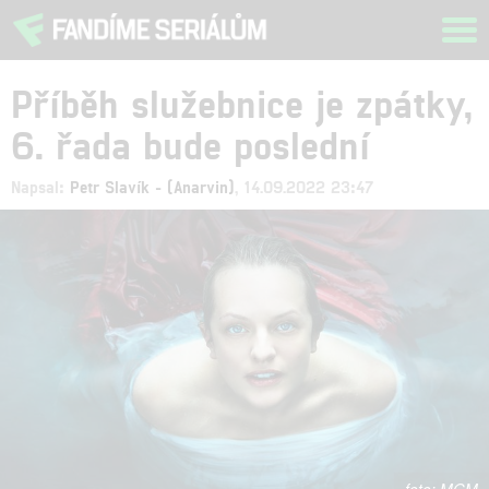
Tog
navi
Příběh služebnice je zpátky,
6. řada bude poslední
Napsal:
Petr Slavík - (Anarvin)
, 14.09.2022 23:47