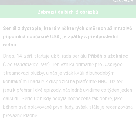
MGM
Zobrazit dalších 6 obrázků
Seriál z dystopie, která v některých směrech až mrazivě
připomíná současné USA, je zpátky s předposlední
řadou.
Dnes, 14. září, startuje už 5. řada seriálu
Příběh služebnice
(
The Handmaid's Tale
). Ten vzniká primárně pro
Disneyho
streamovací služby, u nás je však kvůli dlouhodobým
kontraktům i nadále k dispozici na platformě
HBO
. Už teď
jsou k přehrání dvě epizody, následně uvidíme co týden jeden
další díl. Série už nikdy nebyla hodnocena tak dobře, jako
během své oslavované první řady, avšak stále je recenzována
převážně kladně.