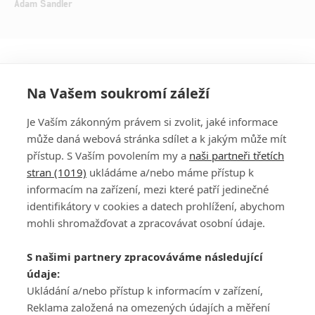
Adam Sandler
Na Vašem soukromí záleží
Je Vaším zákonným právem si zvolit, jaké informace
může daná webová stránka sdílet a k jakým může mít
přístup. S Vaším povolením my a
naši partneři třetích
stran (1019)
ukládáme a/nebo máme přístup k
informacím na zařízení, mezi které patří jedinečné
DISKUZE
PŘIHLÁSIT
identifikátory v cookies a datech prohlížení, abychom
REGISTROVAT
mohli shromažďovat a zpracovávat osobní údaje.
Šéfredaktorkou webu je
Petr Slavík
, e-mail
serialy@fandimefilmu.cz
S našimi partnery zpracováváme následující
údaje:
Máte-li zájem o inzerci na našem webu napište nám na e-mail
Ukládání a/nebo přístup k informacím v zařízení,
studio@koncal.com
Reklama založená na omezených údajích a měření
Ochrana osobních údajů
|
Zásady používání cookies
|
Pravidla webu
|