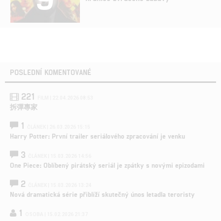
POSLEDNÍ KOMENTOVANÉ
221
FILM | 22.04.2026 08:53
拆彈專家
1
ČLÁNEK | 26.03.2026 15:15
Harry Potter: První trailer seriálového zpracování je venku
3
ČLÁNEK | 15.03.2026 14:56
One Piece: Oblíbený pirátský seriál je zpátky s novými epizodami
2
ČLÁNEK | 15.03.2026 13:24
Nová dramatická série přiblíží skutečný únos letadla teroristy
1
OSOBA | 15.02.2026 21:37