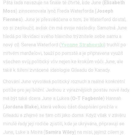
Pátá řada navazuje na finále té čtvrté, kde June (
Elisabeth
Moss
) zinscenovala lynč Freda Waterforda (
Joseph
Fiennes
). June je přesvědčena o tom, že Waterford dostal,
co si zasloužil, avšak čin má svoje následky. Samotná June
hledá po likvidaci svého hlavního trýznitele sebe samu a
nový cíl. Serena Waterford (
Yvonne Strahovski
) truchlí po
mrtvém manželovi, touží po pomstě a je připravena využít
všechen svůj politický vliv nejen ke krokům vůči June, ale
také k šíření zvrácené ideologie Gileadu do Kanady.
Chování June vyvolává politický rozruch a reálné konkrétní
potíže pro její bližní. Jednou z výraznějších postav nové řady
má být také dcera June a Lukea (
O-T Fagbenle
) Hannah
(
Jordana Blake
), která velkou část dospívání prožila v
Gileadu a zřejmě se tam cítí jako doma. Když však v závěru
minulé řady její rodiče zjistili, kde je ukrývána, připravují se
June, Luke a Moira (
Samira Wiley
) na misi, jejímž cílem je