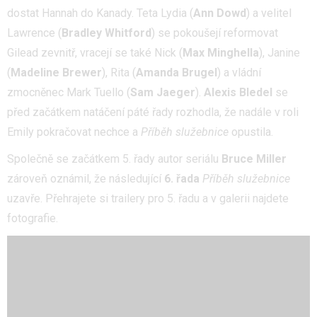
dostat Hannah do Kanady. Teta Lydia (
Ann Dowd
) a velitel
Lawrence (
Bradley Whitford
) se pokoušejí reformovat
Gilead zevnitř, vracejí se také Nick (
Max Minghella
), Janine
(
Madeline Brewer
), Rita (
Amanda Brugel
) a vládní
zmocněnec Mark Tuello (
Sam Jaeger
).
Alexis Bledel
se
před začátkem natáčení páté řady rozhodla, že nadále v roli
Emily pokračovat nechce a
Příběh služebnice
opustila.
Společně se začátkem 5. řady autor seriálu
Bruce Miller
zároveň oznámil, že následující
6. řada
Příběh služebnice
uzavře. Přehrajete si trailery pro 5. řadu a v galerii najdete
fotografie.