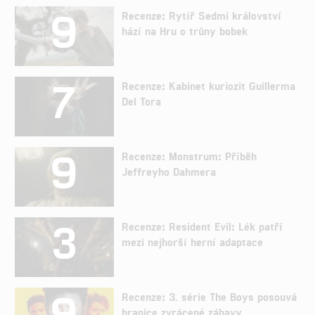
9
Recenze: Rytíř Sedmi království
hází na Hru o trůny bobek
7
Recenze: Kabinet kuriozit Guillerma
Del Tora
9
Recenze: Monstrum: Příběh
Jeffreyho Dahmera
3
Recenze: Resident Evil: Lék patří
mezi nejhorší herní adaptace
9
Recenze: 3. série The Boys posouvá
hranice zvrácené zábavy