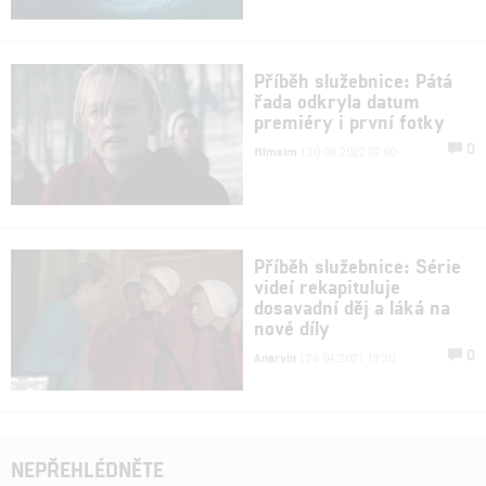
Příběh služebnice: Pátá
řada odkryla datum
premiéry i první fotky
0
filmsim
| 20.06.2022 07:00
Příběh služebnice: Série
videí rekapituluje
dosavadní děj a láká na
nové díly
0
Anarvin
| 26.04.2021 19:30
NEPŘEHLÉDNĚTE