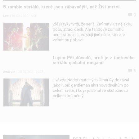
5 zombie seriálů, které jsou zábavnější, než Živí mrtví
9
Lee
| 18.03.2020 16:40
Zlé jazyky tvrdí, že seriál Živí mrtví už nějakou
dobu ztrácí dech. Ale fandové zombíků
nemusí truchlit, existují jiné série, které je
zvládnou pobavit.
Lupin: Pět důvodů, proč je z tuctového
seriálu globální megahit
5
Anarvin
| 20.01.2021 14:33
Hvězda Nedotknutelných Omar Sy dokázal
jako lupič gentleman uhranout divákům po
celém světě, i když je seriál ve skutečnosti
celkem průměrný.