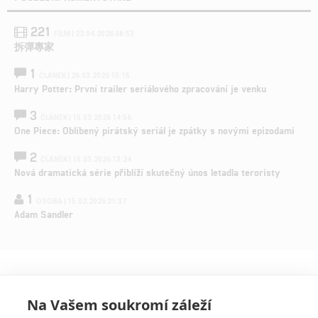
221
FILM | 22.04.2026 08:53
拆彈專家
1
ČLÁNEK | 26.03.2026 15:15
Harry Potter: První trailer seriálového zpracování je venku
3
ČLÁNEK | 15.03.2026 14:56
One Piece: Oblíbený pirátský seriál je zpátky s novými epizodami
2
ČLÁNEK | 15.03.2026 13:24
Nová dramatická série přiblíží skutečný únos letadla teroristy
1
OSOBA | 15.02.2026 21:37
Adam Sandler
Na Vašem soukromí záleží