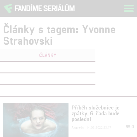
Tog
navi
Články s tagem: Yvonne
Strahovski
ČLÁNKY
FILMY
(0)
OSOBY
(1)
VIDEA
(0)
Příběh služebnice je
zpátky, 6. řada bude
poslední
0
Anarvin
| 14.09.2022 23:47