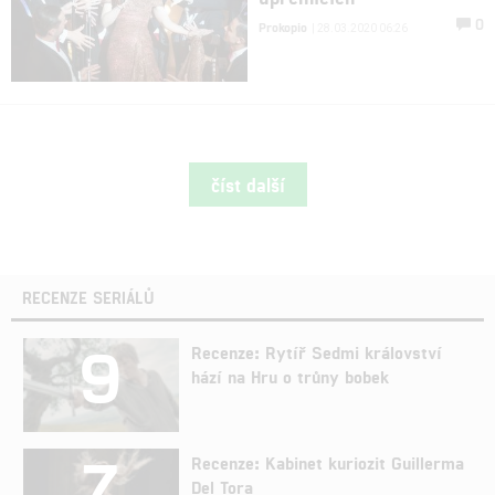
0
Prokopio
| 28.03.2020 06:26
číst další
RECENZE SERIÁLŮ
9
Recenze: Rytíř Sedmi království
hází na Hru o trůny bobek
7
Recenze: Kabinet kuriozit Guillerma
Del Tora