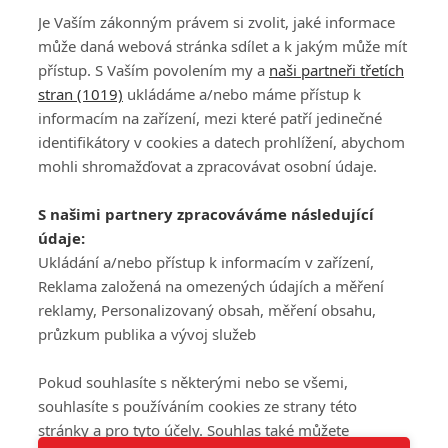
Je Vaším zákonným právem si zvolit, jaké informace
může daná webová stránka sdílet a k jakým může mít
přístup. S Vaším povolením my a
naši partneři třetích
stran (1019)
ukládáme a/nebo máme přístup k
informacím na zařízení, mezi které patří jedinečné
DISKUZE
PŘIHLÁSIT
identifikátory v cookies a datech prohlížení, abychom
REGISTROVAT
mohli shromažďovat a zpracovávat osobní údaje.
Šéfredaktorkou webu je
Petr Slavík
, e-mail
serialy@fandimefilmu.cz
S našimi partnery zpracováváme následující
údaje:
Máte-li zájem o inzerci na našem webu napište nám na e-mail
studio@koncal.com
Ukládání a/nebo přístup k informacím v zařízení,
Reklama založená na omezených údajích a měření
Ochrana osobních údajů
|
Zásady používání cookies
|
Pravidla webu
|
reklamy, Personalizovaný obsah, měření obsahu,
Upravit nastavení soukromí
průzkum publika a vývoj služeb
Pokud souhlasíte s některými nebo se všemi,
souhlasíte s používáním cookies ze strany této
stránky a pro tyto účely. Souhlas také můžete
Tato stránka používá soubory cookies.