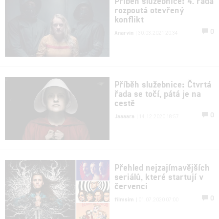
Příběh služebnice: 4. řada
rozpoutá otevřený
konflikt
0
Anarvin
| 30.03.2021 20:34
Příběh služebnice: Čtvrtá
řada se točí, pátá je na
cestě
0
Jaaaara
| 14.12.2020 18:57
Přehled nejzajímavějších
seriálů, které startují v
červenci
0
filmsim
| 01.07.2020 07:00