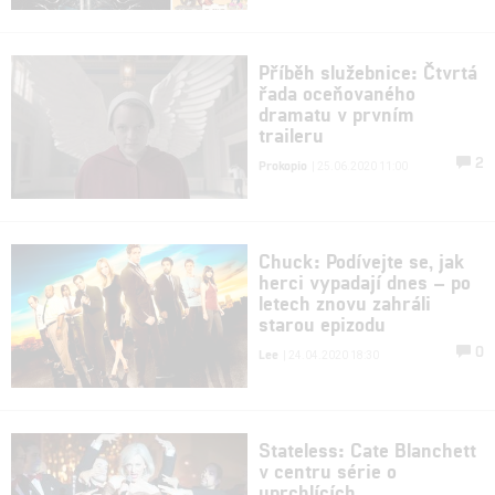
Příběh služebnice: Čtvrtá
řada oceňovaného
dramatu v prvním
traileru
2
Prokopio
| 25.06.2020 11:00
Chuck: Podívejte se, jak
herci vypadají dnes – po
letech znovu zahráli
starou epizodu
0
Lee
| 24.04.2020 18:30
Stateless: Cate Blanchett
v centru série o
uprchlících