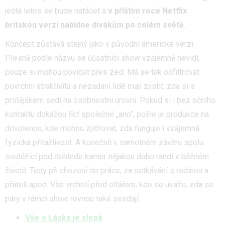
ještě letos se bude natáčet a
v příštím roce
Netflix
britskou verzi nabídne divákům po celém světě
.
Koncept zůstává stejný jako v původní americké verzi.
Přesně podle názvu se účastníci show vzájemně nevidí,
pouze si mohou povídat přes zeď. Má se tak odfiltrovat
povrchní atraktivita a nezadaní lidé mají zjistit, zda si s
protějškem sedí na osobnostní úrovni. Pokud si i bez očního
kontaktu dokážou říct společné „ano“, pošle je produkce na
dovolenou, kde mohou zjišťovat, zda funguje i vzájemná
fyzická přitažlivost. A konečně v samotném závěru spolu
soutěžící pod dohlede kamer nějakou dobu randí v běžném
životě. Tedy při chození do práce, za setkávání s rodinou a
přáteli apod. Vše vrcholí před oltářem, kde se ukáže, zda se
páry v rámci show rovnou také sezdají.
Vše o Láska je slepá