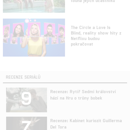
touha jejích účastníků
The Circle a Love Is
Blind, reality show hity z
Netflixu budou
pokračovat
RECENZE SERIÁLŮ
9
Recenze: Rytíř Sedmi království
hází na Hru o trůny bobek
7
Recenze: Kabinet kuriozit Guillerma
Del Tora