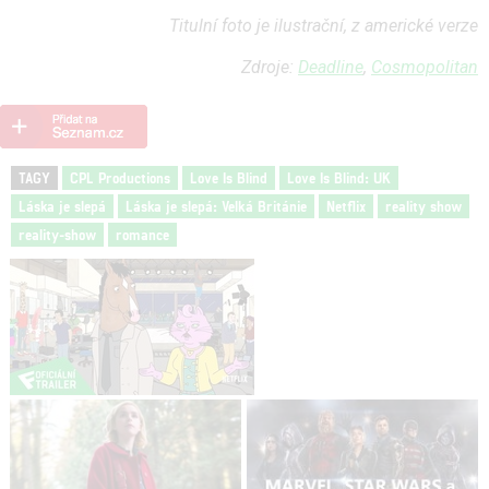
Titulní foto je ilustrační, z americké verze
Zdroje:
Deadline
,
Cosmopolitan
TAGY
CPL Productions
Love Is Blind
Love Is Blind: UK
Láska je slepá
Láska je slepá: Velká Británie
Netflix
reality show
reality-show
romance