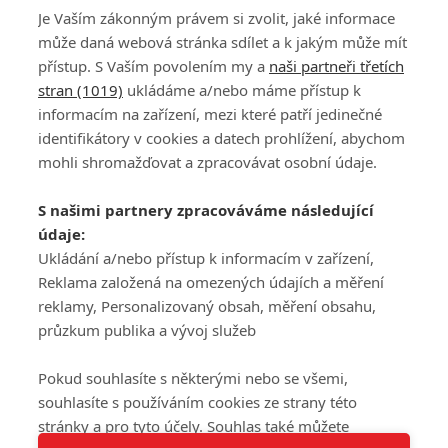
Je Vaším zákonným právem si zvolit, jaké informace
může daná webová stránka sdílet a k jakým může mít
přístup. S Vaším povolením my a
naši partneři třetích
stran (1019)
ukládáme a/nebo máme přístup k
informacím na zařízení, mezi které patří jedinečné
DISKUZE
PŘIHLÁSIT
identifikátory v cookies a datech prohlížení, abychom
REGISTROVAT
mohli shromažďovat a zpracovávat osobní údaje.
Šéfredaktorkou webu je
Petr Slavík
, e-mail
serialy@fandimefilmu.cz
S našimi partnery zpracováváme následující
údaje:
Máte-li zájem o inzerci na našem webu napište nám na e-mail
studio@koncal.com
Ukládání a/nebo přístup k informacím v zařízení,
Reklama založená na omezených údajích a měření
Ochrana osobních údajů
|
Zásady používání cookies
|
Pravidla webu
|
reklamy, Personalizovaný obsah, měření obsahu,
Upravit nastavení soukromí
průzkum publika a vývoj služeb
Pokud souhlasíte s některými nebo se všemi,
souhlasíte s používáním cookies ze strany této
stránky a pro tyto účely. Souhlas také můžete
Tato stránka používá soubory cookies.