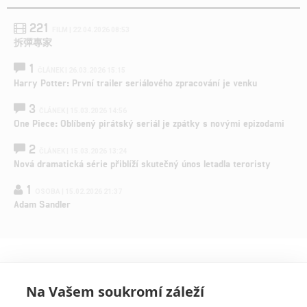
221
FILM | 22.04.2026 08:53
拆彈專家
1
ČLÁNEK | 26.03.2026 15:15
Harry Potter: První trailer seriálového zpracování je venku
3
ČLÁNEK | 15.03.2026 14:56
One Piece: Oblíbený pirátský seriál je zpátky s novými epizodami
2
ČLÁNEK | 15.03.2026 13:24
Nová dramatická série přiblíží skutečný únos letadla teroristy
1
OSOBA | 15.02.2026 21:37
Adam Sandler
Na Vašem soukromí záleží