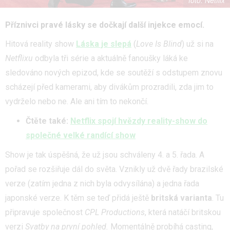
Netflix
Příznivci pravé lásky se dočkají další injekce emocí.
Hitová reality show
Láska je slepá
(
Love Is Blind
) už si na
Netflixu
odbyla tři série a aktuálně fanoušky láká ke
sledováno nových epizod, kde se soutěží s odstupem znovu
scházejí před kamerami, aby divákům prozradili, zda jim to
vydrželo nebo ne. Ale ani tím to nekončí.
Čtěte také:
Netflix spojí hvězdy reality-show do
společné velké randící show
Show je tak úspěšná, že už jsou schváleny 4. a 5. řada. A
pořad se rozšiřuje dál do světa. Vznikly už dvě řady brazilské
verze (zatím jedna z nich byla odvysílána) a jedna řada
japonské verze. K těm se teď přidá ještě
britská
varianta
. Tu
připravuje společnost
CPL Productions
, která natáčí britskou
verzi
Svatby na první pohled.
Momentálně probíhá casting,