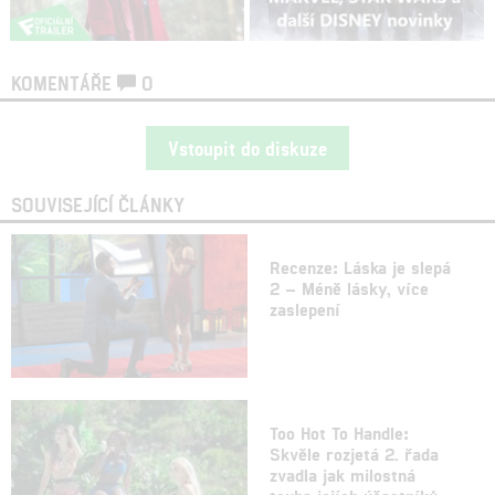
KOMENTÁŘE
0
Vstoupit do diskuze
SOUVISEJÍCÍ ČLÁNKY
Recenze: Láska je slepá
2 – Méně lásky, více
zaslepení
Too Hot To Handle:
Skvěle rozjetá 2. řada
zvadla jak milostná