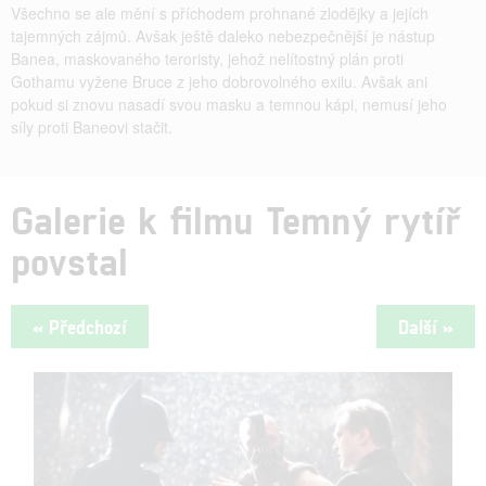
Všechno se ale mění s příchodem prohnané zlodějky a jejích
tajemných zájmů. Avšak ještě daleko nebezpečnější je nástup
Banea, maskovaného teroristy, jehož nelítostný plán proti
Gothamu vyžene Bruce z jeho dobrovolného exilu. Avšak ani
pokud si znovu nasadí svou masku a temnou kápi, nemusí jeho
síly proti Baneovi stačit.
Galerie k filmu Temný rytíř
povstal
« Předchozí
Další »