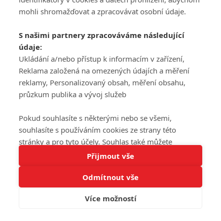
mohli shromažďovat a zpracovávat osobní údaje.
S našimi partnery zpracováváme následující
údaje:
Ukládání a/nebo přístup k informacím v zařízení,
Reklama založená na omezených údajích a měření
reklamy, Personalizovaný obsah, měření obsahu,
průzkum publika a vývoj služeb
Pokud souhlasíte s některými nebo se všemi,
souhlasíte s používáním cookies ze strany této
stránky a pro tyto účely. Souhlas také můžete
Tato stránka používá soubory cookies.
odmítnout, ale v takovém případě vám na stránce
Přijmout vše
Více informací
nebudou k dispozici některé personalizované funkce.
Odmítnout vše
Vaše volby souhlasu se budou vztahovat pouze na
Rozumím
tuto webovou stránku. Vaše nastavení a odvolání
Více možností
souhlasu můžete kdykoli změnit na stránce s
ochranou osobních údajů
nebo kliknutím na tlačítko