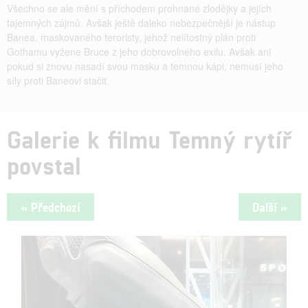
Všechno se ale mění s příchodem prohnané zlodějky a jejích
tajemných zájmů. Avšak ještě daleko nebezpečnější je nástup
Banea, maskovaného teroristy, jehož nelítostný plán proti
Gothamu vyžene Bruce z jeho dobrovolného exilu. Avšak ani
pokud si znovu nasadí svou masku a temnou kápi, nemusí jeho
síly proti Baneovi stačit.
Galerie k filmu Temný rytíř
povstal
« Předchozí
Další »