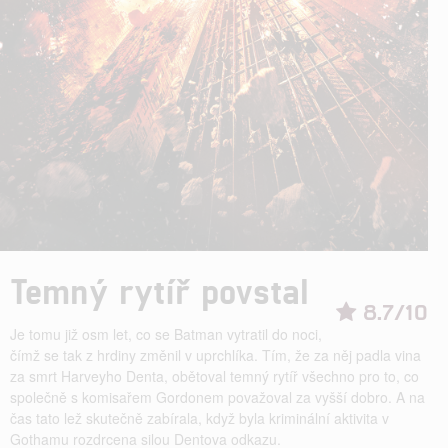
Temný rytíř povstal
8.7/10
Je tomu již osm let, co se Batman vytratil do noci,
čímž se tak z hrdiny změnil v uprchlíka. Tím, že za něj padla vina
za smrt Harveyho Denta, obětoval temný rytíř všechno pro to, co
společně s komisařem Gordonem považoval za vyšší dobro. A na
čas tato lež skutečně zabírala, když byla kriminální aktivita v
Gothamu rozdrcena silou Dentova odkazu.