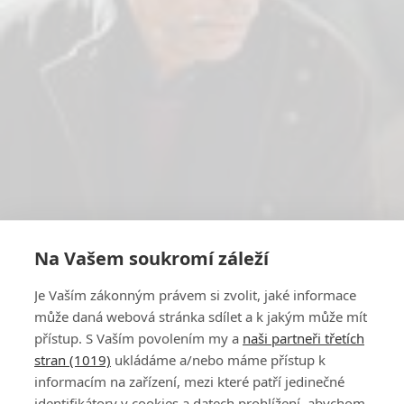
Na Vašem soukromí záleží
Je Vaším zákonným právem si zvolit, jaké informace
může daná webová stránka sdílet a k jakým může mít
přístup. S Vaším povolením my a
naši partneři třetích
stran (1019)
ukládáme a/nebo máme přístup k
informacím na zařízení, mezi které patří jedinečné
identifikátory v cookies a datech prohlížení, abychom