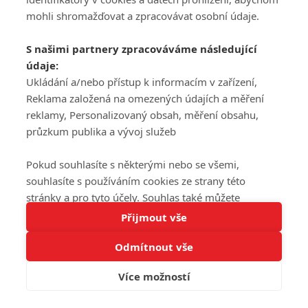
mohli shromažďovat a zpracovávat osobní údaje.
S našimi partnery zpracováváme následující
údaje:
Ukládání a/nebo přístup k informacím v zařízení,
Reklama založená na omezených údajích a měření
reklamy, Personalizovaný obsah, měření obsahu,
průzkum publika a vývoj služeb
Pokud souhlasíte s některými nebo se všemi,
souhlasíte s používáním cookies ze strany této
stránky a pro tyto účely. Souhlas také můžete
Tato stránka používá soubory cookies.
odmítnout, ale v takovém případě vám na stránce
Přijmout vše
Více informací
nebudou k dispozici některé personalizované funkce.
Odmítnout vše
Vaše volby souhlasu se budou vztahovat pouze na
Rozumím
tuto webovou stránku. Vaše nastavení a odvolání
Více možností
souhlasu můžete kdykoli změnit na stránce s
ochranou osobních údajů
nebo kliknutím na tlačítko