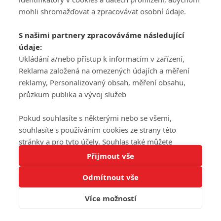
mohli shromažďovat a zpracovávat osobní údaje.
S našimi partnery zpracováváme následující
údaje:
Ukládání a/nebo přístup k informacím v zařízení,
Reklama založená na omezených údajích a měření
reklamy, Personalizovaný obsah, měření obsahu,
průzkum publika a vývoj služeb
Pokud souhlasíte s některými nebo se všemi,
souhlasíte s používáním cookies ze strany této
stránky a pro tyto účely. Souhlas také můžete
Tato stránka používá soubory cookies.
odmítnout, ale v takovém případě vám na stránce
Přijmout vše
Více informací
nebudou k dispozici některé personalizované funkce.
Odmítnout vše
Vaše volby souhlasu se budou vztahovat pouze na
Rozumím
tuto webovou stránku. Vaše nastavení a odvolání
Více možností
souhlasu můžete kdykoli změnit na stránce s
ochranou osobních údajů
nebo kliknutím na tlačítko