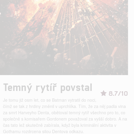
Temný rytíř povstal
8.7/10
Je tomu již osm let, co se Batman vytratil do noci,
čímž se tak z hrdiny změnil v uprchlíka. Tím, že za něj padla vina
za smrt Harveyho Denta, obětoval temný rytíř všechno pro to, co
společně s komisařem Gordonem považoval za vyšší dobro. A na
čas tato lež skutečně zabírala, když byla kriminální aktivita v
Gothamu rozdrcena silou Dentova odkazu.