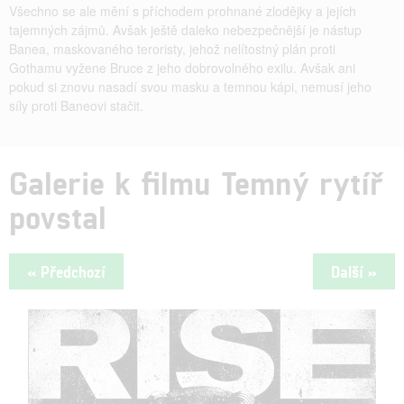
Všechno se ale mění s příchodem prohnané zlodějky a jejích
tajemných zájmů. Avšak ještě daleko nebezpečnější je nástup
Banea, maskovaného teroristy, jehož nelítostný plán proti
Gothamu vyžene Bruce z jeho dobrovolného exilu. Avšak ani
pokud si znovu nasadí svou masku a temnou kápi, nemusí jeho
síly proti Baneovi stačit.
Galerie k filmu Temný rytíř
povstal
« Předchozí
Další »