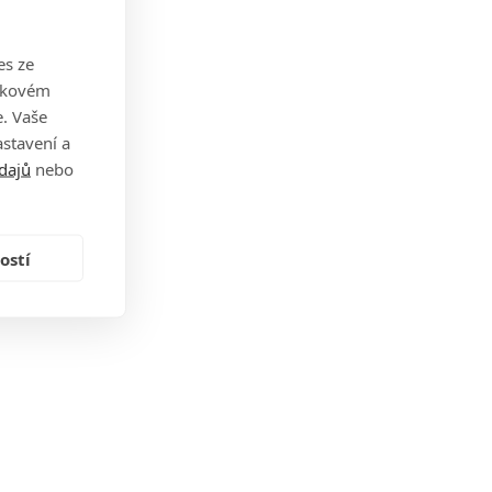
es ze
takovém
. Vaše
stavení a
dajů
nebo
ostí