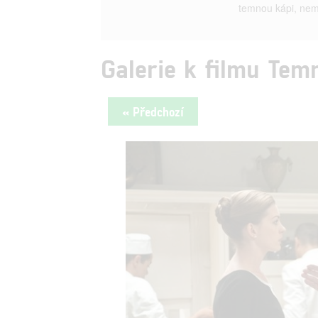
temnou kápi, nemu
Galerie k filmu Temn
« Předchozí