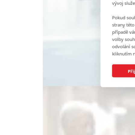
vývoj služ
Pokud souh
strany tét
případě vá
volby souh
odvolání s
kliknutím n
Při