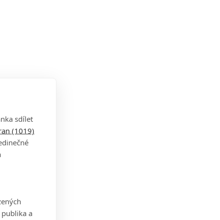
nka sdílet
tran (1019)
jedinečné
a
zených
 publika a