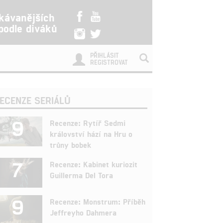
kávanějších
 podle diváků
PŘIHLÁSIT
REGISTROVAT
ECENZE SERIÁLŮ
9
Recenze: Rytíř Sedmi
království hází na Hru o
trůny bobek
7
Recenze: Kabinet kuriozit
Guillerma Del Tora
9
Recenze: Monstrum: Příběh
Jeffreyho Dahmera