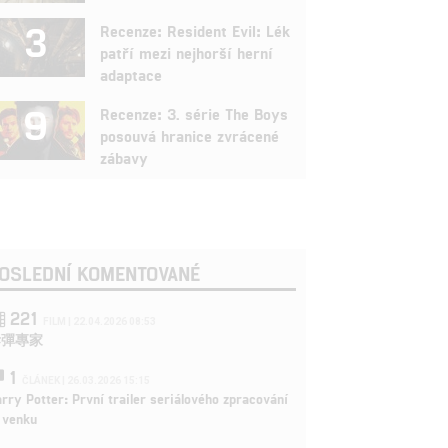
3
Recenze: Resident Evil: Lék
patří mezi nejhorší herní
adaptace
9
Recenze: 3. série The Boys
posouvá hranice zvrácené
zábavy
OSLEDNÍ KOMENTOVANÉ
221
FILM | 22.04.2026 08:53
拆彈專家
1
ČLÁNEK | 26.03.2026 15:15
rry Potter: První trailer seriálového zpracování
 venku