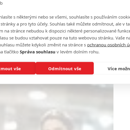
eb
lasíte s některými nebo se všemi, souhlasíte s používáním cooki
o stránky a pro tyto účely. Souhlas také můžete odmítnout, ale v 
m na stránce nebudou k dispozici některé personalizované funkce
lasu se budou vztahovat pouze na tuto webovou stránku. Vaše na
ouhlasu můžete kdykoli změnit na stránce s
ochranou osobních ú
a tlačítko
Správa souhlasu
v levém dolním rohu.
jmout vše
Odmítnout vše
Více možn