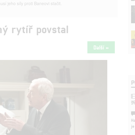
sí jeho síly proti Baneovi stačit.
ý rytíř povstal
Další »
P
Ha
je