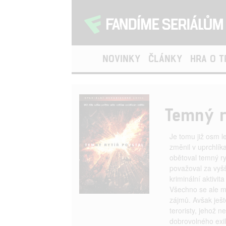
NOVINKY
ČLÁNKY
HRA O 
Temný r
Je tomu již osm le
změnil v uprchlík
obětoval temný r
považoval za vyšš
kriminální aktivi
Všechno se ale m
zájmů. Avšak ješ
teroristy, jehož 
dobrovolného exi