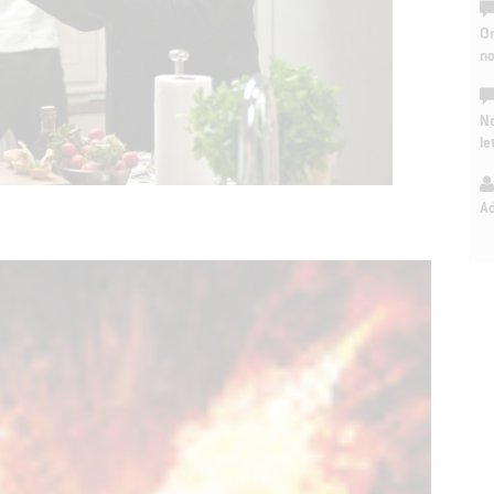
On
n
No
le
A