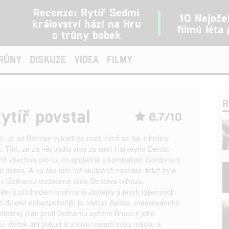
Recenze: Rytíř Sedmi
10 Nejoče
království hází na Hru
filmů léta
o trůny bobek
TRŮNY
DISKUZE
VIDEA
FILMY
R
ytíř povstal
8.7/10
t, co se Batman vytratil do noci, čímž se tak z hrdiny
a. Tím, že za něj padla vina za smrt Harveyho Denta,
ytíř všechno pro to, co společně s komisařem Gordonem
í dobro. A na čas tato lež skutečně zabírala, když byla
ta v Gothamu rozdrcena silou Dentova odkazu.
ění s příchodem prohnané zlodějky a jejích tajemných
tě daleko nebezpečnější je nástup Banea, maskovaného
nelítostný plán proti Gothamu vyžene Bruce z jeho
lu. Avšak ani pokud si znovu nasadí svou masku a