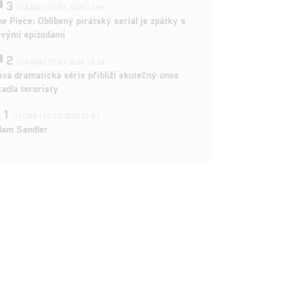
3
ČLÁNEK | 15.03.2026 14:56
e Piece: Oblíbený pirátský seriál je zpátky s
ovými epizodami
2
ČLÁNEK | 15.03.2026 13:24
vá dramatická série přiblíží skutečný únos
tadla teroristy
1
OSOBA | 15.02.2026 21:37
dam Sandler