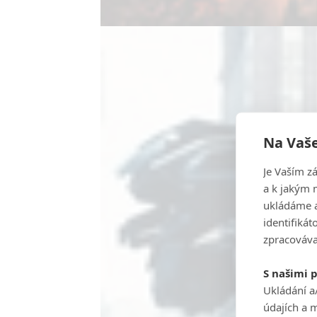
Na Vaše
Je Vaším z
a k jakým 
ukládáme a
identifiká
zpracováva
S našimi 
Ukládání a
údajích a 