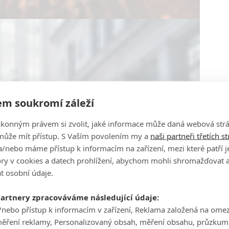
m soukromí záleží
ákonným právem si zvolit, jaké informace může daná webová strá
může mít přístup. S Vaším povolením my a
naši partneři třetích s
/nebo máme přístup k informacím na zařízení, mezi které patří 
tory v cookies a datech prohlížení, abychom mohli shromažďovat 
t osobní údaje.
partnery zpracováváme následující údaje:
/nebo přístup k informacím v zařízení, Reklama založená na ome
měření reklamy, Personalizovaný obsah, měření obsahu, průzkum