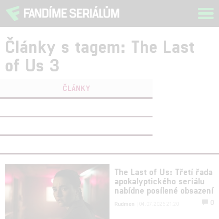
Tog
navi
Články s tagem: The Last
of Us 3
ČLÁNKY
FILMY
(0)
OSOBY
(0)
VIDEA
(0)
The Last of Us: Třetí řada
apokalyptického seriálu
nabídne posílené obsazení
0
Rudmen
| 04.07.2026 21:20