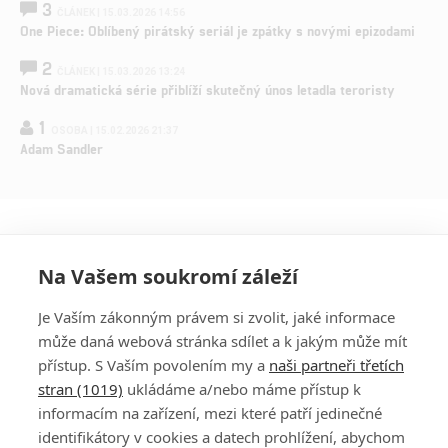
3
ČLÁNEK | 15.03.2026 14:56
One Piece: Oblíbený pirátský seriál je zpátky s novými epizodami
2
ČLÁNEK | 15.03.2026 13:24
Nová dramatická série přiblíží skutečný únos letadla teroristy
1
OSOBA | 15.02.2026 21:37
Adam Sandler
Na Vašem soukromí záleží
Je Vaším zákonným právem si zvolit, jaké informace
může daná webová stránka sdílet a k jakým může mít
přístup. S Vaším povolením my a
naši partneři třetích
stran (1019)
ukládáme a/nebo máme přístup k
informacím na zařízení, mezi které patří jedinečné
DISKUZE
PŘIHLÁSIT
identifikátory v cookies a datech prohlížení, abychom
REGISTROVAT