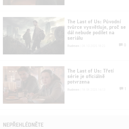
The Last of Us: Původní
tvůrce vysvětluje, proč se
dál nebude podílet na
seriálu
0
Rudmen
| 04.10.2025 18:22
The Last of Us: Třetí
série je oficiálně
potvrzena
1
Rudmen
| 18.04.2025 16:13
NEPŘEHLÉDNĚTE