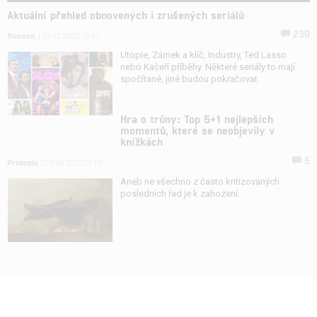
Aktuální přehled obnovených i zrušených seriálů
230
filmsim
| 29.12.2020 19:37
Utopie, Zámek a klíč, Industry, Ted Lasso
nebo Kačeří příběhy. Některé seriály to mají
spočítané, jiné budou pokračovat.
Hra o trůny: Top 5+1 nejlepších
momentů, které se neobjevily v
knížkách
5
Prokopio
| 20.06.2020 07:00
Aneb ne všechno z často kritizovaných
posledních řad je k zahození.