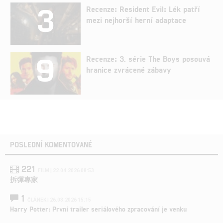
3
Recenze: Resident Evil: Lék patří
mezi nejhorší herní adaptace
9
Recenze: 3. série The Boys posouvá
hranice zvrácené zábavy
POSLEDNÍ KOMENTOVANÉ
221
FILM | 22.04.2026 08:53
拆彈專家
1
ČLÁNEK | 26.03.2026 15:15
Harry Potter: První trailer seriálového zpracování je venku