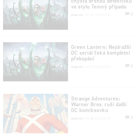
chystá drsnou detektivku
ve stylu Temný případu
0
Anarvin
| 03.02.2023 22:00
Green Lantern: Nejdražší
DC seriál čeká kompletní
překopání
0
Anarvin
| 26.10.2022 23:49
Strange Adventures:
Warner Bros. ruší další
DC komiksovku
0
Anarvin
| 09.08.2022 23:14