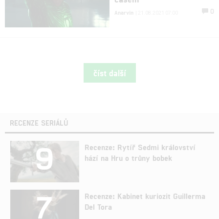
0
Anarvin
| 21.08.2021 07:00
číst další
RECENZE SERIÁLŮ
9
Recenze: Rytíř Sedmi království
hází na Hru o trůny bobek
7
Recenze: Kabinet kuriozit Guillerma
Del Tora