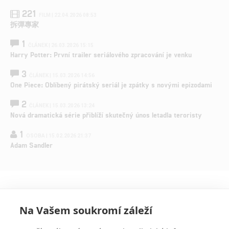
221
FILM | 22.04.2026 08:53
拆彈專家
1
ČLÁNEK | 26.03.2026 15:15
Harry Potter: První trailer seriálového zpracování je venku
3
ČLÁNEK | 15.03.2026 14:56
One Piece: Oblíbený pirátský seriál je zpátky s novými epizodami
2
ČLÁNEK | 15.03.2026 13:24
Nová dramatická série přiblíží skutečný únos letadla teroristy
1
OSOBA | 15.02.2026 21:37
Adam Sandler
Na Vašem soukromí záleží