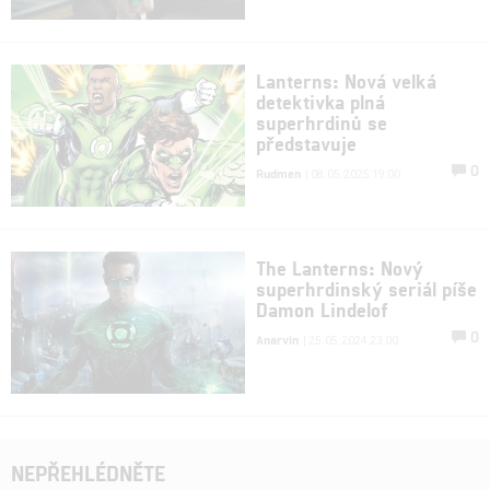
Lanterns: Nová velká
detektivka plná
superhrdinů se
představuje
0
Rudmen
| 08.05.2025 19:00
The Lanterns: Nový
superhrdinský seriál píše
Damon Lindelof
0
Anarvin
| 25.05.2024 23:00
NEPŘEHLÉDNĚTE