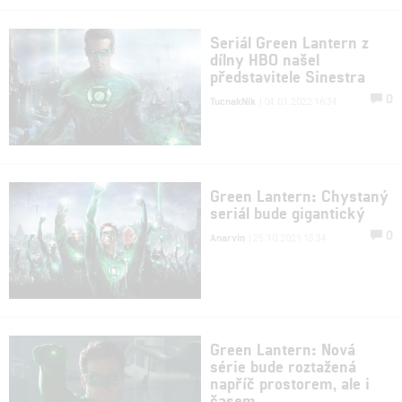
Seriál Green Lantern z
dílny HBO našel
představitele Sinestra
0
TucnakNik
| 04.01.2022 16:34
Green Lantern: Chystaný
seriál bude gigantický
0
Anarvin
| 25.10.2021 15:34
Green Lantern: Nová
série bude roztažená
napříč prostorem, ale i
časem