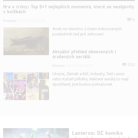
Hra o trůny: Top 5+1 nejlepších momentů, které se neobjevily
v knížkách
5
Prokopio
| 20.06.2020 07:00
Aneb ne všechno z často kritizovaných
posledních řad je k zahození.
Aktuální přehled obnovených i
zrušených seriálů
230
filmsim
| 29.12.2020 19:37
Utopie, Zámek a klíč, Industry, Ted Lasso
nebo Kačeří příběhy. Některé seriály to mají
spočítané, jiné budou pokračovat.
Lanterns: DC komiks