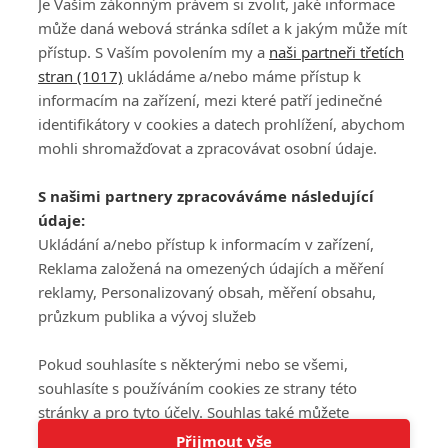
Je Vaším zákonným právem si zvolit, jaké informace
může daná webová stránka sdílet a k jakým může mít
přístup. S Vaším povolením my a
naši partneři třetích
stran (1017)
ukládáme a/nebo máme přístup k
informacím na zařízení, mezi které patří jedinečné
DISKUZE
PŘIHLÁSIT
identifikátory v cookies a datech prohlížení, abychom
REGISTROVAT
mohli shromažďovat a zpracovávat osobní údaje.
Šéfredaktorkou webu je
Petr Slavík
, e-mail
serialy@fandimefilmu.cz
S našimi partnery zpracováváme následující
údaje:
Máte-li zájem o inzerci na našem webu napište nám na e-mail
studio@koncal.com
Ukládání a/nebo přístup k informacím v zařízení,
Reklama založená na omezených údajích a měření
Ochrana osobních údajů
|
Zásady používání cookies
|
Pravidla webu
|
reklamy, Personalizovaný obsah, měření obsahu,
Upravit nastavení soukromí
průzkum publika a vývoj služeb
Pokud souhlasíte s některými nebo se všemi,
souhlasíte s používáním cookies ze strany této
stránky a pro tyto účely. Souhlas také můžete
Tato stránka používá soubory cookies.
odmítnout, ale v takovém případě vám na stránce
Přijmout vše
© 2016 – 2026 FandimeSerialum.cz / All rights reserved /