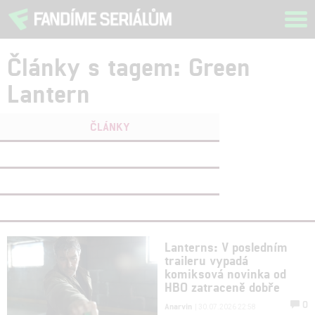
Tog
navi
Články s tagem: Green
Lantern
ČLÁNKY
FILMY
(1)
OSOBY
(0)
VIDEA
(0)
Lanterns: V posledním
traileru vypadá
komiksová novinka od
HBO zatraceně dobře
0
Anarvin
| 30.07.2026 22:58