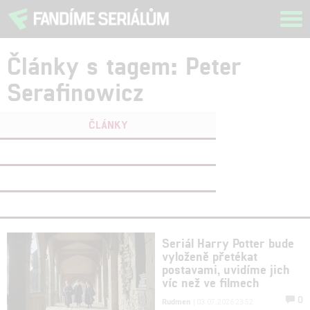
Tog
navi
Články s tagem: Peter
Serafinowicz
ČLÁNKY
FILMY
(0)
OSOBY
(1)
VIDEA
(0)
Seriál Harry Potter bude
vyloženě přetékat
postavami, uvidíme jich
víc než ve filmech
0
Rudmen
| 03.07.2026 23:52