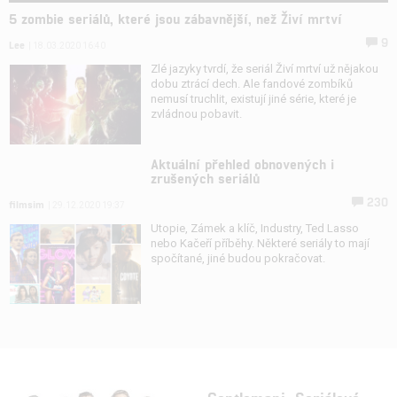
5 zombie seriálů, které jsou zábavnější, než Živí mrtví
9
Lee
| 18.03.2020 16:40
Zlé jazyky tvrdí, že seriál Živí mrtví už nějakou
dobu ztrácí dech. Ale fandové zombíků
nemusí truchlit, existují jiné série, které je
zvládnou pobavit.
Aktuální přehled obnovených i
zrušených seriálů
230
filmsim
| 29.12.2020 19:37
Utopie, Zámek a klíč, Industry, Ted Lasso
nebo Kačeří příběhy. Některé seriály to mají
spočítané, jiné budou pokračovat.