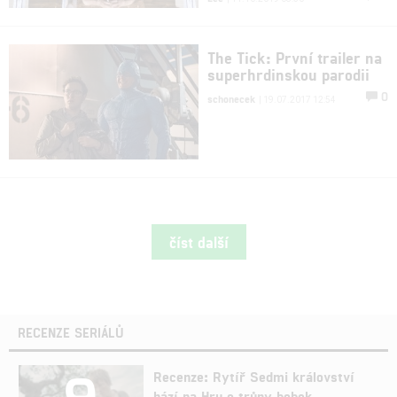
The Tick: První trailer na
superhrdinskou parodii
0
schonecek
| 19.07.2017 12:54
číst další
RECENZE SERIÁLŮ
9
Recenze: Rytíř Sedmi království
hází na Hru o trůny bobek