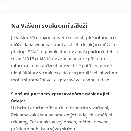
Na Vašem soukromí záleží
Je Vaším zákonným právem si zvolit, jaké informace
může daná webová stránka sdílet a k jakým může mít
přístup. S Vaším povolením my a
naši partneři třetích
stran (1019)
ukládáme a/nebo máme přístup k
informacím na zařízení, mezi které patří jedinečné
DISKUZE
PŘIHLÁSIT
identifikátory v cookies a datech prohlížení, abychom
REGISTROVAT
mohli shromažďovat a zpracovávat osobní údaje.
Šéfredaktorkou webu je
Petr Slavík
, e-mail
serialy@fandimefilmu.cz
S našimi partnery zpracováváme následující
údaje:
Máte-li zájem o inzerci na našem webu napište nám na e-mail
studio@koncal.com
Ukládání a/nebo přístup k informacím v zařízení,
Reklama založená na omezených údajích a měření
Ochrana osobních údajů
|
Zásady používání cookies
|
Pravidla webu
|
reklamy, Personalizovaný obsah, měření obsahu,
Upravit nastavení soukromí
průzkum publika a vývoj služeb