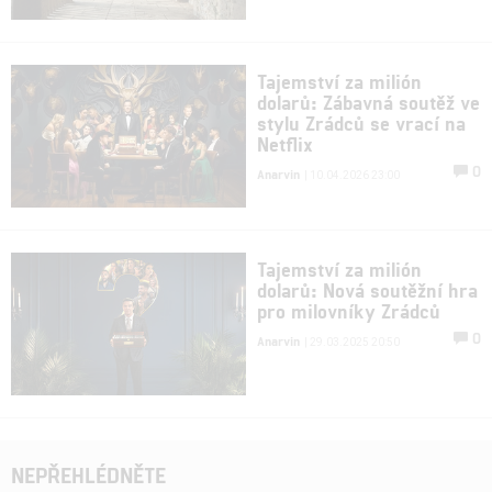
Tajemství za milión
dolarů: Zábavná soutěž ve
stylu Zrádců se vrací na
Netflix
0
Anarvin
| 10.04.2026 23:00
Tajemství za milión
dolarů: Nová soutěžní hra
pro milovníky Zrádců
0
Anarvin
| 29.03.2025 20:50
NEPŘEHLÉDNĚTE