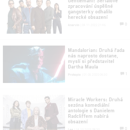
Gentlemani: Seriálové
zpracování úspěšné
gangsterky odhalilo
herecké obsazení
0
Anarvin
| 04.11.2022 21:46
Mandalorian: Druhá řada
nás naprosto dostane,
myslí si představitel
Dartha Maula
1
Prokopio
| 01.05.2020 06:30
Miracle Workers: Druhá
sezóna komediální
antologie s Danielem
Radcliffem nabírá
obsazení
0
Lee
| 14.10.2019 08:30