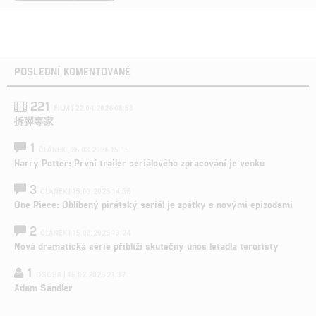
POSLEDNÍ KOMENTOVANÉ
221
FILM | 22.04.2026 08:53
拆彈專家
1
ČLÁNEK | 26.03.2026 15:15
Harry Potter: První trailer seriálového zpracování je venku
3
ČLÁNEK | 15.03.2026 14:56
One Piece: Oblíbený pirátský seriál je zpátky s novými epizodami
2
ČLÁNEK | 15.03.2026 13:24
Nová dramatická série přiblíží skutečný únos letadla teroristy
1
OSOBA | 15.02.2026 21:37
Adam Sandler