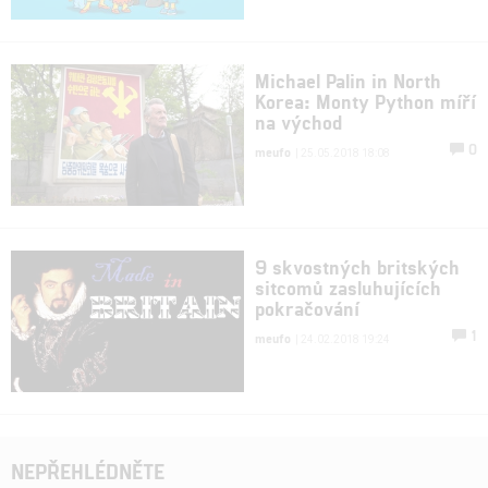
Michael Palin in North
Korea: Monty Python míří
na východ
0
meufo
| 25.05.2018 18:08
9 skvostných britských
sitcomů zasluhujících
pokračování
1
meufo
| 24.02.2018 19:24
NEPŘEHLÉDNĚTE