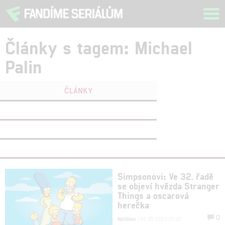
Tog
navi
Články s tagem: Michael
Palin
ČLÁNKY
FILMY
(0)
OSOBY
(0)
VIDEA
(0)
Simpsonovi: Ve 32. řadě
se objeví hvězda Stranger
Things a oscarová
herečka
0
kotilion
| 04.09.2020 07:00