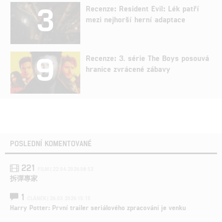
3
Recenze: Resident Evil: Lék patří
mezi nejhorší herní adaptace
9
Recenze: 3. série The Boys posouvá
hranice zvrácené zábavy
POSLEDNÍ KOMENTOVANÉ
221
FILM | 22.04.2026 08:53
拆彈專家
1
ČLÁNEK | 26.03.2026 15:15
Harry Potter: První trailer seriálového zpracování je venku