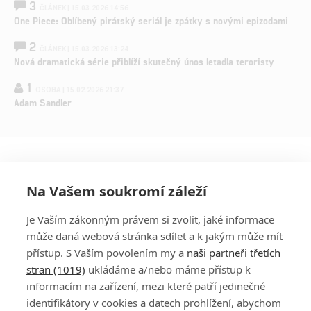
3
ČLÁNEK | 15.03.2026 14:56
One Piece: Oblíbený pirátský seriál je zpátky s novými epizodami
2
ČLÁNEK | 15.03.2026 13:24
Nová dramatická série přiblíží skutečný únos letadla teroristy
1
OSOBA | 15.02.2026 21:37
Adam Sandler
Na Vašem soukromí záleží
Je Vaším zákonným právem si zvolit, jaké informace
může daná webová stránka sdílet a k jakým může mít
přístup. S Vaším povolením my a
naši partneři třetích
stran (1019)
ukládáme a/nebo máme přístup k
informacím na zařízení, mezi které patří jedinečné
DISKUZE
PŘIHLÁSIT
identifikátory v cookies a datech prohlížení, abychom
REGISTROVAT