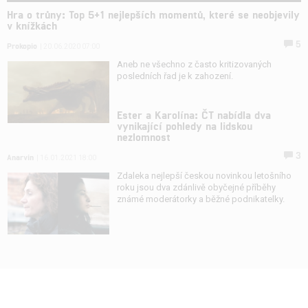
Hra o trůny: Top 5+1 nejlepších momentů, které se neobjevily
v knížkách
5
Prokopio
| 20.06.2020 07:00
Aneb ne všechno z často kritizovaných
posledních řad je k zahození.
Ester a Karolína: ČT nabídla dva
vynikající pohledy na lidskou
nezlomnost
3
Anarvin
| 16.01.2021 18:00
Zdaleka nejlepší českou novinkou letošního
roku jsou dva zdánlivě obyčejné příběhy
známé moderátorky a běžné podnikatelky.