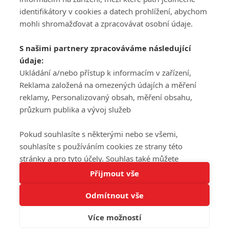
DISKUZE
PŘIHLÁSIT
identifikátory v cookies a datech prohlížení, abychom
REGISTROVAT
mohli shromažďovat a zpracovávat osobní údaje.
Šéfredaktorkou webu je
Petr Slavík
, e-mail
serialy@fandimefilmu.cz
S našimi partnery zpracováváme následující
údaje:
Máte-li zájem o inzerci na našem webu napište nám na e-mail
studio@koncal.com
Ukládání a/nebo přístup k informacím v zařízení,
Reklama založená na omezených údajích a měření
Ochrana osobních údajů
|
Zásady používání cookies
|
Pravidla webu
|
reklamy, Personalizovaný obsah, měření obsahu,
Upravit nastavení soukromí
průzkum publika a vývoj služeb
Pokud souhlasíte s některými nebo se všemi,
souhlasíte s používáním cookies ze strany této
stránky a pro tyto účely. Souhlas také můžete
Tato stránka používá soubory cookies.
odmítnout, ale v takovém případě vám na stránce
Přijmout vše
© 2016 – 2026 FandimeSerialum.cz / All rights reserved /
Více informací
nebudou k dispozici některé personalizované funkce.
Provozovatel webu je Koncal studio s.r.o.
Odmítnout vše
Vaše volby souhlasu se budou vztahovat pouze na
Rozumím
tuto webovou stránku. Vaše nastavení a odvolání
Více možností
Koncal studio s.r.o., IČO: 03604071, Lýskova 2073/57, Stodůlky, 155
souhlasu můžete kdykoli změnit na stránce s