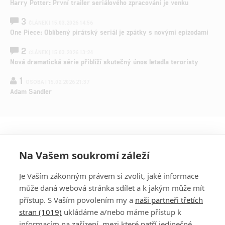
Harry Potter: První trailer seriálového zpracování je venku
3
ČLÁNEK | 15.03.2026 14:56
One Piece: Oblíbený pirátský seriál je zpátky s novými epizodami
2
ČLÁNEK | 15.03.2026 13:24
Nová dramatická série přiblíží skutečný únos letadla teroristy
1
OSOBA | 15.02.2026 21:37
Adam Sandler
Na Vašem soukromí záleží
Je Vaším zákonným právem si zvolit, jaké informace
může daná webová stránka sdílet a k jakým může mít
přístup. S Vaším povolením my a
naši partneři třetích
stran (1019)
ukládáme a/nebo máme přístup k
informacím na zařízení, mezi které patří jedinečné