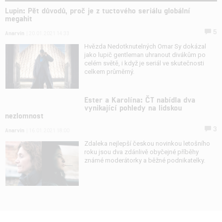
Lupin: Pět důvodů, proč je z tuctového seriálu globální
megahit
5
Anarvin
| 20.01.2021 14:33
Hvězda Nedotknutelných Omar Sy dokázal
jako lupič gentleman uhranout divákům po
celém světě, i když je seriál ve skutečnosti
celkem průměrný.
Ester a Karolína: ČT nabídla dva
vynikající pohledy na lidskou
nezlomnost
3
Anarvin
| 16.01.2021 18:00
Zdaleka nejlepší českou novinkou letošního
roku jsou dva zdánlivě obyčejné příběhy
známé moderátorky a běžné podnikatelky.