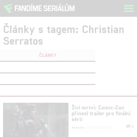
Tog
navi
Články s tagem: Christian
Serratos
ČLÁNKY
FILMY
(0)
OSOBY
(0)
VIDEA
(0)
Živí mrtví: Comic-Con
přinesl trailer pro finální
sérii
0
Anarvin
| 25.07.2021 07:00