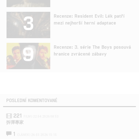
3
Recenze: Resident Evil: Lék patří
mezi nejhorší herní adaptace
9
Recenze: 3. série The Boys posouvá
hranice zvrácené zábavy
POSLEDNÍ KOMENTOVANÉ
221
FILM | 22.04.2026 08:53
拆彈專家
1
ČLÁNEK | 26.03.2026 15:15