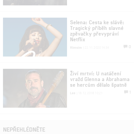
Selena: Cesta ke slávě:
Tragický příběh slavné
zpěvačky převypráví
Netflix
0
filmsim
| 22.11.2020 14:34
Živí mrtví: U natáčení
vražd Glenna a Abrahama
se hercům dělalo špatně
1
Lee
| 18.12.2018 10:21
NEPŘEHLÉDNĚTE