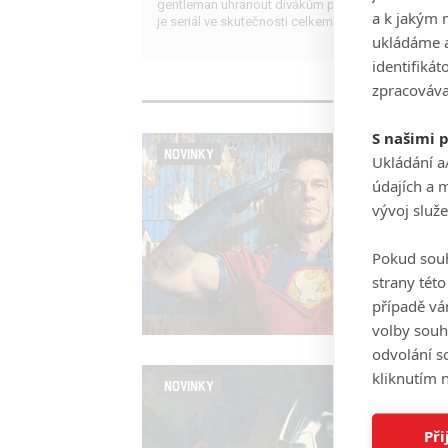
gentleman uhranout divákům po celém světě, i kdy
a k jakým 
je seriál ve skutečnosti celkem průměrný.
ukládáme a
identifiká
zpracováva
S našimi 
NOVINKY
Ukládání a
údajích a 
vývoj služ
Pokud souh
strany tét
případě vá
volby souh
odvolání s
kliknutím n
NOVINKY
Při