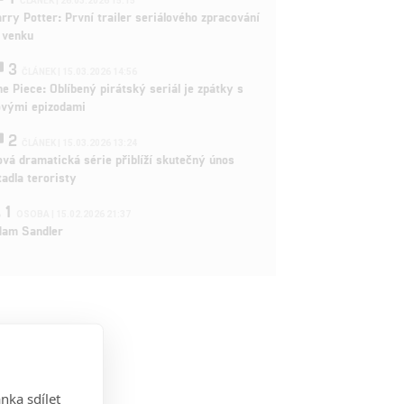
ČLÁNEK | 26.03.2026 15:15
rry Potter: První trailer seriálového zpracování
 venku
3
ČLÁNEK | 15.03.2026 14:56
e Piece: Oblíbený pirátský seriál je zpátky s
ovými epizodami
2
ČLÁNEK | 15.03.2026 13:24
vá dramatická série přiblíží skutečný únos
tadla teroristy
1
OSOBA | 15.02.2026 21:37
dam Sandler
nka sdílet