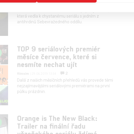
0
Anarvin
| 22.08.2021 07:00
Režisér a scenárista James Gunn popisuje cestu,
která vedla k chystanému seriálu s jedním z
antihrdinů Sebevražedného oddílu.
TOP 9 seriálových premiér
měsíce července, které si
nesmíte nechat ujít
2
filmsim
| 29.06.2019 13:54
Další z našich měsíčních přehledů vás provede těmi
nejzajímavějšími seriálovými premiérami na první
půlku prázdnin.
Orange is The New Black:
Trailer na finální řadu
vězeňského seriálu ždímá