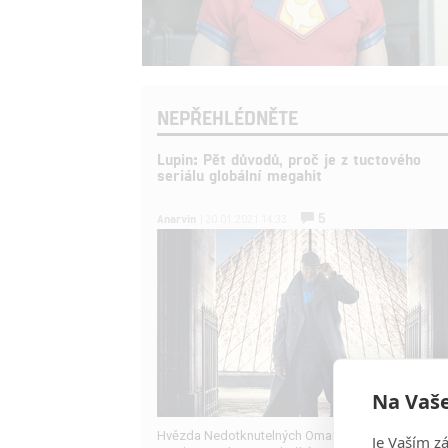
NEPŘEHLÉDNĚTE
Lupin: Pět důvodů, proč je z tuctového
seriálu globální megahit
5
Anarvin
| 20.01.2021 14:33
Na Vaše
Hvězda Nedotknutelných Omar Sy dokázal jako lu
Je Vaším z