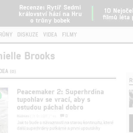
Recenze: Rytíř Sedmi
10 Nejoče
království hází na Hru
filmů léta
o trůny bobek
TRŮNY
DISKUZE
VIDEA
FILMY
ielle Brooks
IDEA
(0)
R
Peacemaker 2: Superhrdina
tupohlav se vrací, aby s
ostudou páchal dobro
0
Rudmen
| 18.06.2025 17:45
Jak to bude s návazností na starou kontinuitu, které
další superhrdiny potkáme a první upoutávky.