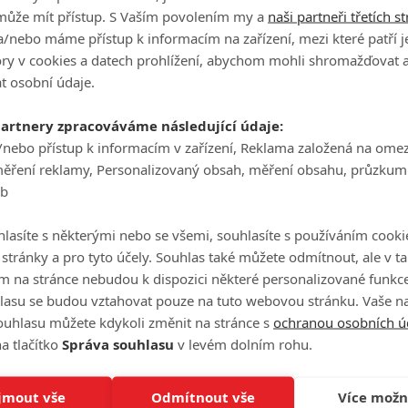
ž
ztrácí dech. Ale fandové zombíků nemusí truchlit,
může mít přístup. S Vaším povolením my a
naši partneři třetích s
existují jiné série, které je zvládnou pobavit.
/nebo máme přístup k informacím na zařízení, mezi které patří 
tory v cookies a datech prohlížení, abychom mohli shromažďovat 
t osobní údaje.
partnery zpracováváme následující údaje:
Peacemaker: Závěrečný trailer
/nebo přístup k informacím v zařízení, Reklama založená na ome
láká na komediální nátřesk
měření reklamy, Personalizovaný obsah, měření obsahu, průzkum
0
Anarvin
| 01.01.2022 20:25
eb
John Cena se se vší vážností pouští do boje za mír,
který bude (snad) prostě k popukání.
lasíte s některými nebo se všemi, souhlasíte s používáním cooki
o stránky a pro tyto účely. Souhlas také můžete odmítnout, ale v 
m na stránce nebudou k dispozici některé personalizované funkce
lasu se budou vztahovat pouze na tuto webovou stránku. Vaše na
ouhlasu můžete kdykoli změnit na stránce s
ochranou osobních ú
Peacemaker: Proč seriál dostal
a tlačítko
Správa souhlasu
v levém dolním rohu.
právě on a jak se kvůli němu
měnil Sebevražedný oddíl
jmout vše
Odmítnout vše
Více možn