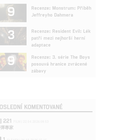
9
Recenze: Monstrum: Příběh
Jeffreyho Dahmera
3
Recenze: Resident Evil: Lék
patří mezi nejhorší herní
adaptace
9
Recenze: 3. série The Boys
posouvá hranice zvrácené
zábavy
OSLEDNÍ KOMENTOVANÉ
221
FILM | 22.04.2026 08:53
拆彈專家
1