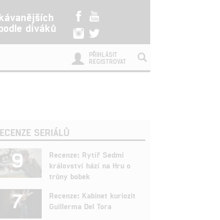
kávanějších
 podle diváků
PŘIHLÁSIT
REGISTROVAT
ECENZE SERIÁLŮ
9
Recenze: Rytíř Sedmi
království hází na Hru o
trůny bobek
7
Recenze: Kabinet kuriozit
Guillerma Del Tora