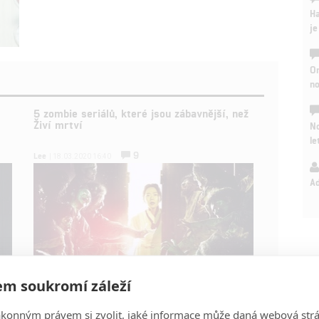
Ha
je
On
n
5 zombie seriálů, které jsou zábavnější, než
Živí mrtví
No
le
9
Lee
| 18.03.2020 16:40
A
m soukromí záleží
pič
Zlé jazyky tvrdí, že seriál Živí mrtví už nějakou dobu
ákonným právem si zvolit, jaké informace může daná webová strá