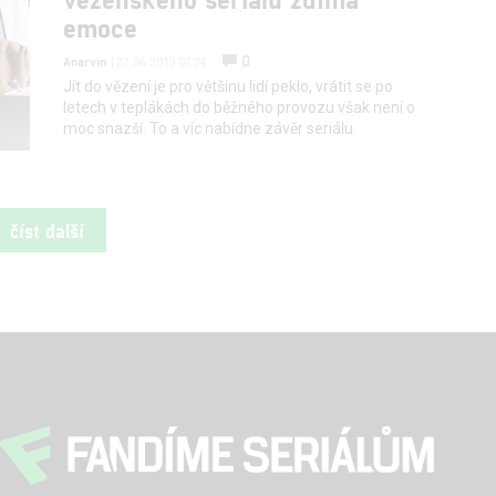
emoce
0
Anarvin
| 27.06.2019 07:24
Jít do vězení je pro většinu lidí peklo, vrátit se po
letech v teplákách do běžného provozu však není o
moc snazší. To a víc nabídne závěr seriálu.
číst další