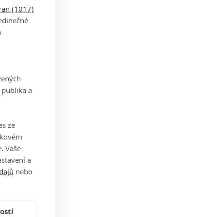
tran (1017)
jedinečné
a
zených
 publika a
es ze
takovém
. Vaše
stavení a
dajů
nebo
ostí