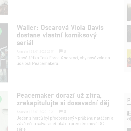
Waller: Oscarová Viola Davis
dostane vlastní komiksový
seriál
0
Anarvin
| 31.01.2023 23:51
Drsná šéfka Task Force X se vrací, aby navázala na
události Peacemakera.
Peacemaker dorazí už zítra,
P
zrekapitulujte si dosavadní děj
0
Anarvin
| 12.01.2022 19:21
Jeden z herců byl přeobsazený v průběhu natáčení a
závěrečná salva videí láká na premiéru nové DC
série.