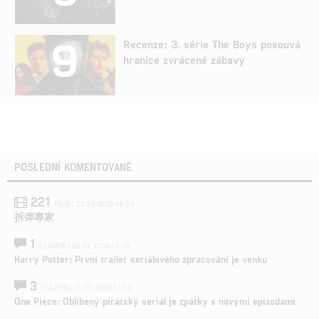
9
Recenze: 3. série The Boys posouvá
hranice zvrácené zábavy
POSLEDNÍ KOMENTOVANÉ
221
FILM | 22.04.2026 08:53
拆彈專家
1
ČLÁNEK | 26.03.2026 15:15
Harry Potter: První trailer seriálového zpracování je venku
3
ČLÁNEK | 15.03.2026 14:56
One Piece: Oblíbený pirátský seriál je zpátky s novými epizodami