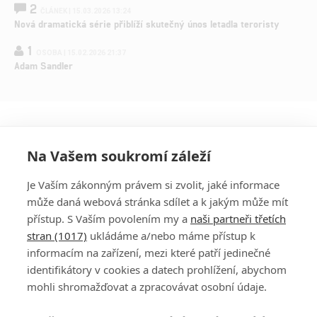
2
ČLÁNEK | 15.03.2026 13:24
Nová dramatická série přiblíží skutečný únos letadla teroristy
1
OSOBA | 15.02.2026 21:37
Adam Sandler
Na Vašem soukromí záleží
Je Vaším zákonným právem si zvolit, jaké informace
může daná webová stránka sdílet a k jakým může mít
přístup. S Vaším povolením my a
naši partneři třetích
stran (1017)
ukládáme a/nebo máme přístup k
informacím na zařízení, mezi které patří jedinečné
DISKUZE
PŘIHLÁSIT
identifikátory v cookies a datech prohlížení, abychom
REGISTROVAT
mohli shromažďovat a zpracovávat osobní údaje.