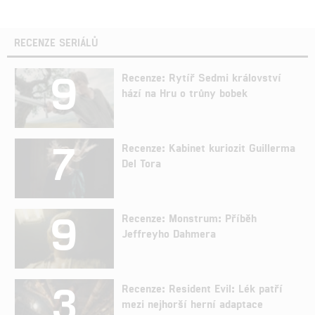
RECENZE SERIÁLŮ
9
Recenze: Rytíř Sedmi království
hází na Hru o trůny bobek
7
Recenze: Kabinet kuriozit Guillerma
Del Tora
9
Recenze: Monstrum: Příběh
Jeffreyho Dahmera
3
Recenze: Resident Evil: Lék patří
mezi nejhorší herní adaptace