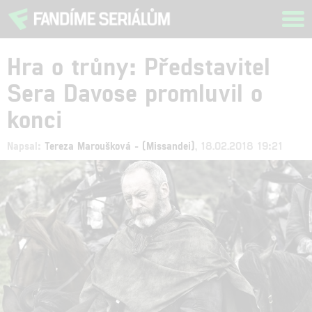
Tog
navi
Hra o trůny: Představitel
Sera Davose promluvil o
konci
Napsal:
Tereza Maroušková - (Missandei)
, 18.02.2018 19:21