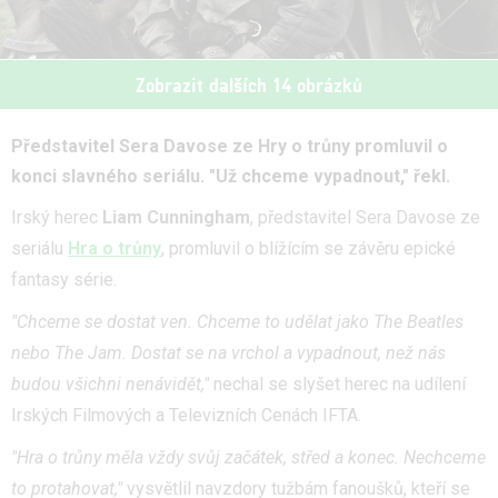
Zobrazit dalších 14 obrázků
Představitel Sera Davose ze Hry o trůny promluvil o
konci slavného seriálu. "Už chceme vypadnout," řekl.
Irský herec
Liam Cunningham
, představitel Sera Davose ze
seriálu
Hra o trůny
, promluvil o blížícím se závěru epické
fantasy série.
"Chceme se dostat ven. Chceme to udělat jako The Beatles
nebo The Jam. Dostat se na vrchol a vypadnout, než nás
budou všichni nenávidět,"
nechal se slyšet herec na udílení
Irských Filmových a Televizních Cenách IFTA.
"Hra o trůny měla vždy svůj začátek, střed a konec. Nechceme
to protahovat,"
vysvětlil navzdory tužbám fanoušků, kteří se