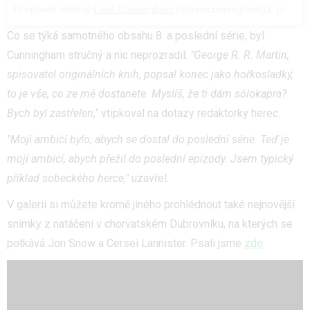
Příspěvek sdílený
Liam Cunningham
(@liamcunningham1),
Lis 29, 2016 v 8:55 PST
Co se týká samotného obsahu 8. a poslední série, byl
Cunningham stručný a nic neprozradil:
"George R. R. Martin,
spisovatel originálních knih, popsal konec jako hořkosladký,
to je vše, co ze mě dostanete. Myslíš, že ti dám sólokapra?
Bych byl zastřelen,"
vtipkoval na dotazy redaktorky herec.
"Mojí ambicí bylo, abych se dostal do poslední série. Teď je
mojí ambicí, abych přežil do poslední epizody. Jsem typický
příklad sobeckého herce,"
uzavřel.
V galerii si můžete kromě jiného prohlédnout také nejnovější
snímky z natáčení v chorvatském Dubrovníku, na kterých se
potkává Jon Snow a Cersei Lannister. Psali jsme
zde
.