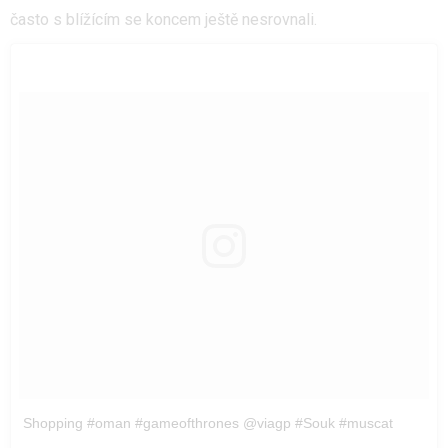
často s blížícím se koncem ještě nesrovnali.
Shopping #oman #gameofthrones @viagp #Souk #muscat