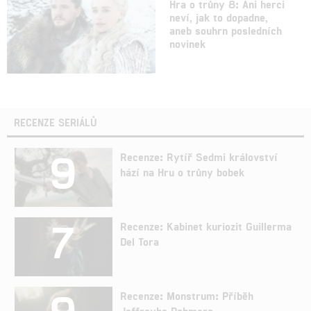
Hra o trůny 8: Ani herci
neví, jak to dopadne,
aneb souhrn posledních
novinek
RECENZE SERIÁLŮ
9
Recenze: Rytíř Sedmi království
hází na Hru o trůny bobek
7
Recenze: Kabinet kuriozit Guillerma
Del Tora
9
Recenze: Monstrum: Příběh
Jeffreyho Dahmera