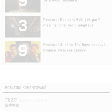
3
Recenze: Resident Evil: Lék patří
mezi nejhorší herní adaptace
9
Recenze: 3. série The Boys posouvá
hranice zvrácené zábavy
POSLEDNÍ KOMENTOVANÉ
221
FILM | 22.04.2026 08:53
拆彈專家