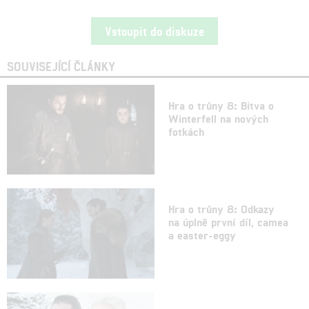
Vstoupit do diskuze
SOUVISEJÍCÍ ČLÁNKY
Hra o trůny 8: Bitva o
Winterfell na nových
fotkách
Hra o trůny 8: Odkazy
na úplně první díl, camea
a easter-eggy