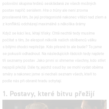
poloviční skupina hrdinů seskládaná ze všech možných
postav napříč seriálem.
Hra o trůny
ale není zrovna
proslavená tím, že její protagonisté nakonec vítězí nad zlem a
z konfliktů odcházejí maximálně s několika šrámy.
Když se kácí les, létají třísky. Chtě nechtě tedy musíme
počítat s tím, že alespoň několik našich oblíbenců válku
s bílými chodci nepřežije. Kdo přesně to ale bude? To jsme
se pokusili odhadnout. Na následujících řádcích tedy najdete
tři seznamy postav. Jako první si shrneme všechny, kdo střet
nejspíš přežijí. Dále ty, jejichž osud by se mohl vydat oběma
směry a nakonec jsme si nechali seznam všech, kteří to
podle nás při obraně hradu schytají.
1. Postavy, které bitvu přežijí