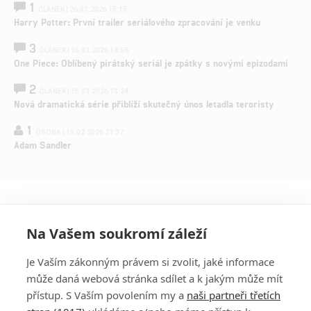
1
ČLÁNEK | 26.03.2026 15:15
Harry Potter: První trailer seriálového zpracování je venku
3
ČLÁNEK | 15.03.2026 14:56
One Piece: Oblíbený pirátský seriál je zpátky s novými epizodami
2
ČLÁNEK | 15.03.2026 13:24
Nová dramatická série přiblíží skutečný únos letadla teroristy
1
OSOBA | 15.02.2026 21:37
Adam Sandler
Na Vašem soukromí záleží
Je Vaším zákonným právem si zvolit, jaké informace
může daná webová stránka sdílet a k jakým může mít
přístup. S Vaším povolením my a
naši partneři třetích