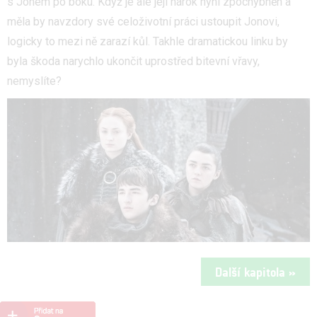
s Jonem po boku. Když je ale její nárok nyní zpochybněn a
měla by navzdory své celoživotní práci ustoupit Jonovi,
logicky to mezi ně zarazí kůl. Takhle dramatickou linku by
byla škoda narychlo ukončit uprostřed bitevní vřavy,
nemyslíte?
Další kapitola »