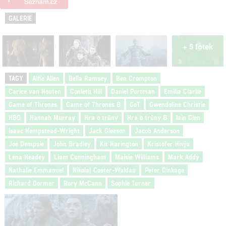
GALERIE
+ 5 fotek
TAGY
Alfie Allen
Bella Ramsey
Ben Crompton
Carice van Houten
Conleth Hill
Daniel Portman
Emilia Clarke
Game of Thrones
Game of Thrones 8
GoT
Gwendoline Christie
HBO
Hannah Murray
Hra o trůny
Hra o trůny 8
Iain Glen
Isaac Hempstead-Wright
Jack Gleeson
Jacob Anderson
Joe Dempsie
John Bradley
Kit Harington
Kristofer Hivju
Lena Headey
Liam Cunningham
Maisie Williams
Mark Addy
Nathalie Emmanuel
Nikolaj Coster-Waldau
Peter Dinkage
Richard Dormer
Rory McCann
Sophie Turner