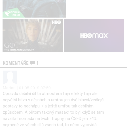
KOMENTÁŘE
1
Martan | 01.05.2019 07:59
Opravdu debilní díl ta atmosféra fajn efekty fajn ale
největší bitva v dějinách a umřou jen dvě hlavní/vedlejší
postavy to nechápu :/ a ještě umřou tak debilním
způsobem. A přitom takový masakr to byl když se tam
navalila hromada mrtvích. Trapný, na ČSFD jen 74%
nejméně že všech dílů všech řad, to něco vypovídá.