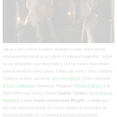
Jak je u
Hry o trůny
zvykem, seznam postav, které téměř
stoprocentně přežijí, je ze všech tří kategorií nejkratší. Jedná
se ale převážně o postavy hlavní, což by mohlo fanouškům
přinést alespoň menší úlevu. Podle nás totiž z bitvy odejdou
s hlavou na krku Jon Snow (
Kit Harington
), Tyrion Lannister
(
Peter Dinklage
), Daenerys Targaryen (
Emilia Clarke
) a tři
zbylé děti rodu Starků, Sansa (
Sophie Turner
), Arya (
Maisie
Williams
) a Bran (
Isaac Hempstead-Wright
). U
Jona
jsou
důvody víceméně jasné. Po sedmi dlouhých sezonách se
konečně dověděl, že ve skutečnosti není jen pouhým