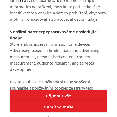
stran (1017)
ukládáme a/nebo máme přístup k
informacím na zařízení, mezi které patří jedinečné
DISKUZE
PŘIHLÁSIT
identifikátory v cookies a datech prohlížení, abychom
REGISTROVAT
mohli shromažďovat a zpracovávat osobní údaje.
Šéfredaktorkou webu je
Petr Slavík
, e-mail
serialy@fandimefilmu.cz
S našimi partnery zpracováváme následující
údaje:
Máte-li zájem o inzerci na našem webu napište nám na e-mail
Store and/or access information on a device,
studio@koncal.com
Advertising based on limited data and advertising
Ochrana osobních údajů
|
Zásady používání cookies
|
Pravidla webu
|
measurement, Personalised content, content
Upravit nastavení soukromí
measurement, audience research, and services
development
Pokud souhlasíte s některými nebo se všemi,
souhlasíte s používáním cookies ze strany této
Tato stránka používá soubory cookies.
stránky a pro tyto účely. Souhlas také můžete
Přijmout vše
© 2016 – 2026 FandimeSerialum.cz / All rights reserved /
Více informací
odmítnout, ale v takovém případě vám na stránce
Provozovatel webu je Koncal studio s.r.o.
Odmítnout vše
nebudou k dispozici některé personalizované funkce.
Rozumím
Vaše volby souhlasu se budou vztahovat pouze na