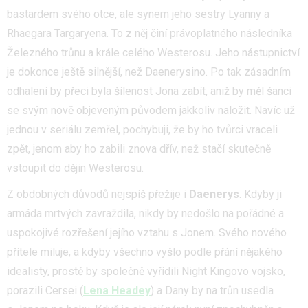
bastardem svého otce, ale synem jeho sestry Lyanny a
Rhaegara Targaryena. To z něj činí právoplatného následníka
Železného trůnu a krále celého Westerosu. Jeho nástupnictví
je dokonce ještě silnější, než Daenerysino. Po tak zásadním
odhalení by přeci byla šílenost Jona zabít, aniž by měl šanci
se svým nově objeveným původem jakkoliv naložit. Navíc už
jednou v seriálu zemřel, pochybuji, že by ho tvůrci vraceli
zpět, jenom aby ho zabili znova dřív, než stačí skutečně
vstoupit do dějin Westerosu.
Z obdobných důvodů nejspíš přežije i
Daenerys
. Kdyby ji
armáda mrtvých zavraždila, nikdy by nedošlo na pořádné a
uspokojivé rozřešení jejího vztahu s Jonem. Svého nového
přítele miluje, a kdyby všechno vyšlo podle přání nějakého
idealisty, prostě by společně vyřídili Night Kingovo vojsko,
porazili Cersei (
Lena Headey
) a Dany by na trůn usedla