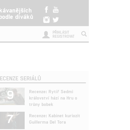
kávanějších
 podle diváků
PŘIHLÁSIT
REGISTROVAT
ECENZE SERIÁLŮ
9
Recenze: Rytíř Sedmi
království hází na Hru o
trůny bobek
7
Recenze: Kabinet kuriozit
Guillerma Del Tora