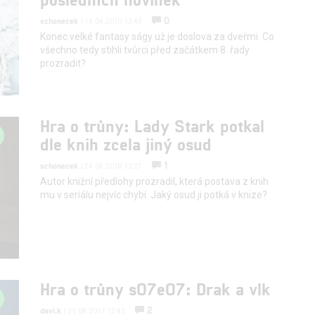
0
schonecek
| 14.04.2019 13:49
Konec velké fantasy ságy už je doslova za dveřmi. Co
všechno tedy stihli tvůrci před začátkem 8. řady
prozradit?
Hra o trůny: Lady Stark potkal
dle knih zcela jiný osud
1
schonecek
| 24.04.2018 13:27
Autor knižní předlohy prozradil, která postava z knih
mu v seriálu nejvíc chybí. Jaký osud ji potká v knize?
Hra o trůny s07e07: Drak a vlk
2
davi.k
| 31.08.2017 12:43