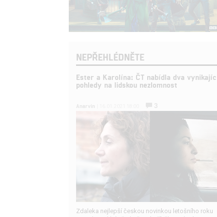
NEPŘEHLÉDNĚTE
Ester a Karolína: ČT nabídla dva vynikajíc
pohledy na lidskou nezlomnost
3
Anarvin
| 16.01.2021 18:00
Zdaleka nejlepší českou novinkou letošního roku