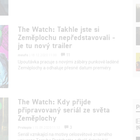
The Watch: Takhle jste si
Zeměplochu nepředstavovali -
je tu nový trailer
11
meufo
| 18.12.2020 11:00
Upoutávka pracuje s novými záběry punkově laděné
Zeměplochy a odhaluje přesné datum premiéry.
The Watch: Kdy přijde
P
připravovaný seriál ze světa
Zeměplochy
3
Prokopio
| 15.09.2020 11:13
Seriál vznikající na motivy celosvětově známého