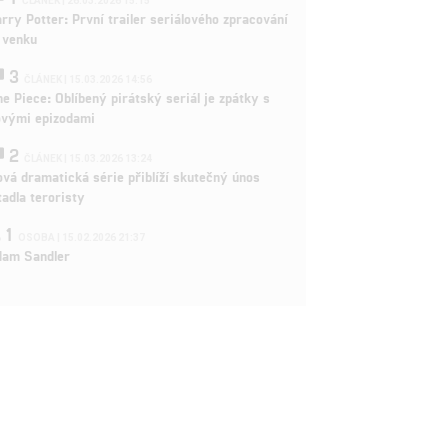
ČLÁNEK | 26.03.2026 15:15
rry Potter: První trailer seriálového zpracování
 venku
3
ČLÁNEK | 15.03.2026 14:56
e Piece: Oblíbený pirátský seriál je zpátky s
ovými epizodami
2
ČLÁNEK | 15.03.2026 13:24
vá dramatická série přiblíží skutečný únos
tadla teroristy
1
OSOBA | 15.02.2026 21:37
dam Sandler