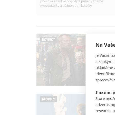
jsou dva zdánlivě obyčejné příběhy známé
moderátorky a běžné podnikatelky.
NOVINKY
Na Vaše
Je Vaším z
a k jakým 
ukládáme a
identifiká
zpracováva
S našimi 
Store and/
NOVINKY
advertisin
research, 