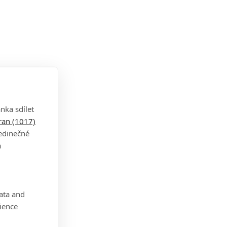
nka sdílet
tran (1017)
jedinečné
a
data and
ience