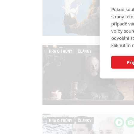
Pokud souh
strany tét
případě vá
volby souh
odvolání s
kliknutím n
HRA O TRŮNY
ČLÁNKY
Při
HRA O TRŮNY
ČLÁNKY