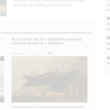
univerza Terryho Pratchetta odhalil detailnější
Ha
podrobnosti o příběhu a datum vydání.
je
On
n
í
Hra o trůny: Top 5+1 nejlepších momentů,
které se neobjevily v knížkách
No
le
5
Prokopio
| 20.06.2020 07:00
A
Aneb ne všechno z často kritizovaných posledních