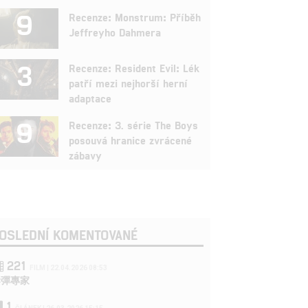
9
Recenze: Monstrum: Příběh
Jeffreyho Dahmera
3
Recenze: Resident Evil: Lék
patří mezi nejhorší herní
adaptace
9
Recenze: 3. série The Boys
posouvá hranice zvrácené
zábavy
OSLEDNÍ KOMENTOVANÉ
221
FILM | 22.04.2026 08:53
拆彈專家
1