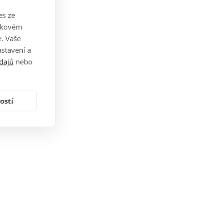
es ze
takovém
. Vaše
stavení a
dajů
nebo
ostí