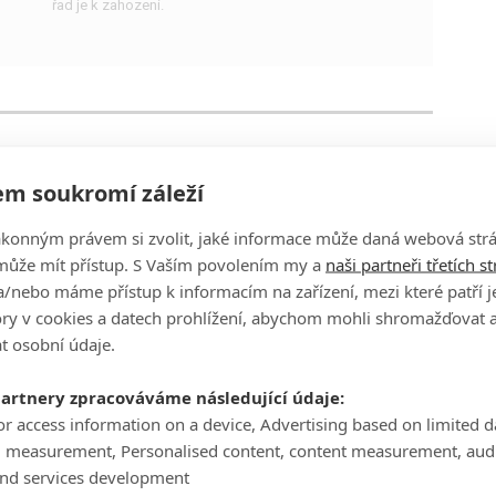
řad je k zahození.
The Watch: První fotky ukazují
seriálovou podobu Hlídky
m soukromí záleží
Terryho Pratchetta
ákonným právem si zvolit, jaké informace může daná webová strá
13
davi.k
| 25.01.2020 10:26
může mít přístup. S Vaším povolením my a
naši partneři třetích s
Seznamte se se seriálovou podobou fantasy světa
/nebo máme přístup k informacím na zařízení, mezi které patří 
Terryho Pratchetta.
tory v cookies a datech prohlížení, abychom mohli shromažďovat 
t osobní údaje.
partnery zpracováváme následující údaje:
The Watch: Seriál podle
or access information on a device, Advertising based on limited 
Terryho Pratchetta našel
g measurement, Personalised content, content measurement, aud
hlavního představitele ve Hře o
and services development