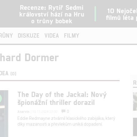
Recenze: Rytíř Sedmi
10 Nejoče
království hází na Hru
filmů léta
o trůny bobek
TRŮNY
DISKUZE
VIDEA
FILMY
chard Dormer
IDEA
(0)
R
The Day of the Jackal: Nový
špionážní thriller dorazil
0
Anarvin
| 10.11.2024 23:00
Eddie Redmayne ztvárnil klasického zabijáka, který
díky mazanosti a převlekům uniká dopadení.