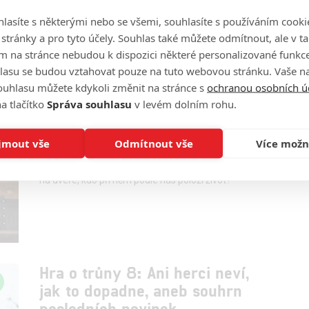
trůny
lasíte s některými nebo se všemi, souhlasíte s používáním cooki
0
misar3
| 13.09.2019 20:30
o stránky a pro tyto účely. Souhlas také můžete odmítnout, ale v 
Dočkají se příběhy ze Zeměplochy konečně
m na stránce nebudou k dispozici některé personalizované funkce
pořádného seriálového zpracování?
lasu se budou vztahovat pouze na tuto webovou stránku. Vaše na
ouhlasu můžete kdykoli změnit na stránce s
ochranou osobních ú
a tlačítko
Správa souhlasu
v levém dolním rohu.
Hra o trůny 8: Předpovídáme,
kdo nepřežije bitvu o Winterfell
jmout vše
Odmítnout vše
Více možn
1
schonecek
| 28.04.2019 18:11
Střet bílých chodců s obyvateli Westerosu už klepe
na dveře, kdo při něm podle nás položí život?
Hra o trůny 8: Ani herci neví,
jak to dopadne, aneb souhrn
posledních novinek