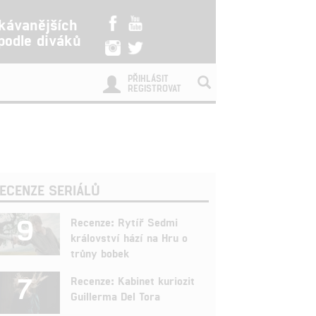
kávanějších
 podle diváků
PŘIHLÁSIT
REGISTROVAT
ECENZE SERIÁLŮ
9
Recenze: Rytíř Sedmi
království hází na Hru o
trůny bobek
7
Recenze: Kabinet kuriozit
Guillerma Del Tora