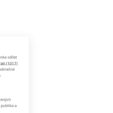
nka sdílet
tran (1017)
jedinečné
a
zených
 publika a