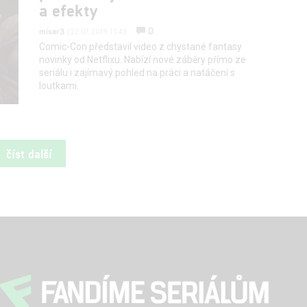
a efekty
0
misar3
| 22.07.2019 11:43
Comic-Con představil video z chystané fantasy
novinky od Netflixu. Nabízí nové záběry přímo ze
seriálu i zajímavý pohled na práci a natáčení s
loutkami.
číst další