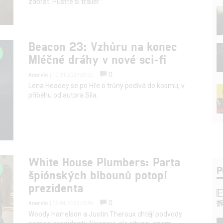
zabrat. Pusťte si trailer.
Beacon 23: Vzhůru na konec
Mléčné dráhy v nové sci-fi
0
Anarvin
| 10.11.2023 23:00
Lena Headey se po Hře o trůny podívá do kosmu, v
příběhu od autora Sila.
White House Plumbers: Parta
P
špiónských blbounů potopí
prezidenta
0
Anarvin
| 02.04.2023 23:39
Woody Harrelson a Justin Theroux chtějí podvody