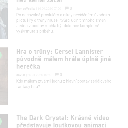
0
JamesVsalix
| 16.09.2020 07:00
Po nechvalně proslulém a nikdy neviděném úvodním
pilotu Hry o trůny museli tvůrci učinit mnoho změn.
Jedna z postav mohla být dokonce kompletně
vyškrtnuta z příběhu.
Hra o trůny: Cersei Lannister
původně málem hrála úplně jiná
herečka
0
davi.k
| 26.01.2020 10:24
Kdo málem ztvárnil jednu z hlavní postav seriálového
fantasy hitu?
The Dark Crystal: Krásné video
představuje loutkovou animaci