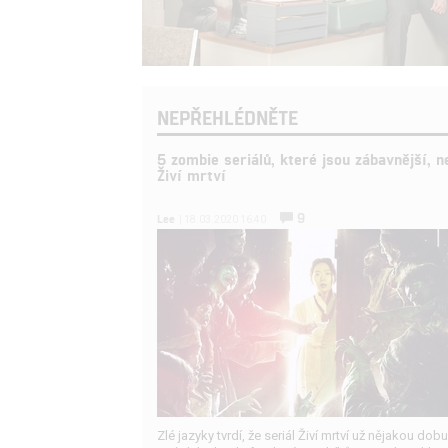
NEPŘEHLÉDNĚTE
5 zombie seriálů, které jsou zábavnější, n
Živí mrtví
9
Lee
| 18.03.2020 16:40
Zlé jazyky tvrdí, že seriál Živí mrtví už nějakou dobu