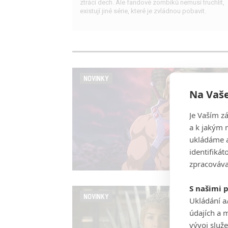
ztrácí dech. Ale fandové zombíků nemusí truchlit,
existují jiné série, které je zvládnou pobavit.
NOVINKY
Na Vaše
Je Vaším z
a k jakým 
ukládáme a
identifiká
zpracováva
S našimi 
NOVINKY
Ukládání a
údajích a 
vývoj služ