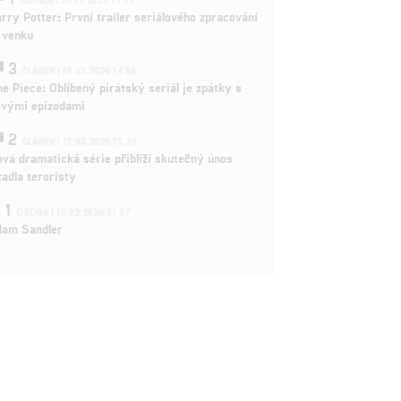
ČLÁNEK | 26.03.2026 15:15
rry Potter: První trailer seriálového zpracování
 venku
3
ČLÁNEK | 15.03.2026 14:56
e Piece: Oblíbený pirátský seriál je zpátky s
ovými epizodami
2
ČLÁNEK | 15.03.2026 13:24
vá dramatická série přiblíží skutečný únos
tadla teroristy
1
OSOBA | 15.02.2026 21:37
dam Sandler