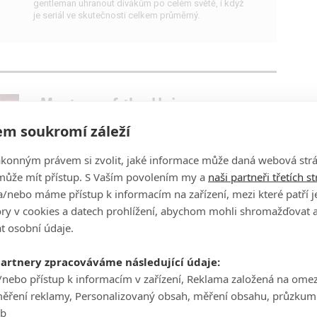
gentleman uhranout divákům po celém světě, i když
je seriál ve skutečnosti celkem průměrný.
Masters of the Universe:
Populární He-Man se tento
m soukromí záleží
týden vrátí na Netflixu
ákonným právem si zvolit, jaké informace může daná webová strá
0
Anarvin
| 21.07.2021 15:50
může mít přístup. S Vaším povolením my a
naši partneři třetích s
Kevin Smith přivedl k životu nové příběhy z fantasy
světa plného magie, mečů a monster. Mrkněte na
/nebo máme přístup k informacím na zařízení, mezi které patří 
trailery, seznamte se.
tory v cookies a datech prohlížení, abychom mohli shromažďovat 
t osobní údaje.
partnery zpracováváme následující údaje:
Beacon 23: Lena Headey se v
/nebo přístup k informacím v zařízení, Reklama založená na ome
napínavém thrilleru stane
měření reklamy, Personalizovaný obsah, měření obsahu, průzkum
strážkyní vesmírného majáku
eb