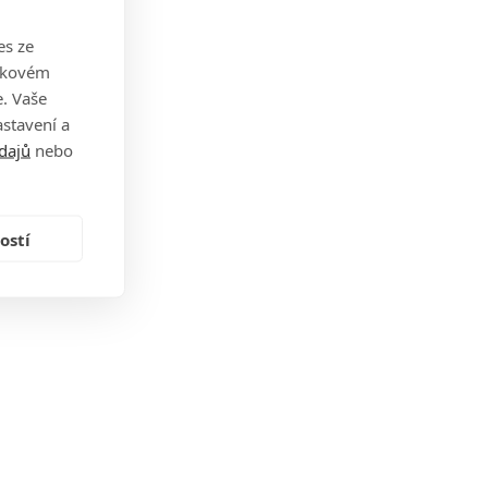
es ze
takovém
. Vaše
stavení a
dajů
nebo
ostí