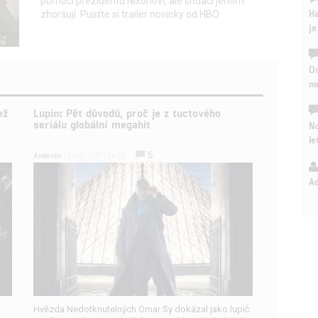
pomoci prezidentu Nixonovi, ale situaci jenom
Ha
zhoršují. Pusťte si trailer novinky od HBO.
je
On
n
ež
Lupin: Pět důvodů, proč je z tuctového
seriálu globální megahit
No
le
5
Anarvin
| 20.01.2021 14:33
A
Hvězda Nedotknutelných Omar Sy dokázal jako lupič