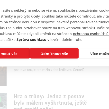
0
Anarvin
| 12.04.2021 17:08
Sci-fi od autora populárního Sila se dočká
lasíte s některými nebo se všemi, souhlasíte s používáním cooki
seriálového zpracování.
o stránky a pro tyto účely. Souhlas také můžete odmítnout, ale v 
m na stránce nebudou k dispozici některé personalizované funkce
lasu se budou vztahovat pouze na tuto webovou stránku. Vaše na
ouhlasu můžete kdykoli změnit na stránce s
ochranou osobních ú
Hra o trůny: Představitelka
a tlačítko
Správa souhlasu
v levém dolním rohu.
Aryy chtěla, aby to byla ona,
kdo zabije Cersei
jmout vše
Odmítnout vše
Více možn
0
davi.k
| 18.11.2020 19:00
Proč podle Maisie Williams měla být právě její
postava tou, která měla zabít královnu Cersei?
Hra o trůny: Jedna z postav
byla málem vyškrtnuta, ještě
než seriál začal