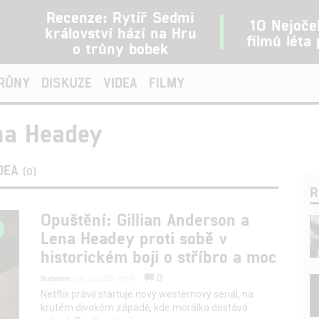
Recenze: Rytíř Sedmi
10 Nejoče
království hází na Hru
filmů léta
o trůny bobek
TRŮNY
DISKUZE
VIDEA
FILMY
na Headey
DEA
(0)
R
Opuštění: Gillian Anderson a
Lena Headey proti sobě v
historickém boji o stříbro a moc
0
Rudmen
| 03.12.2025 19:59
Netflix právě startuje nový westernový seriál, na
krutém divokém západě, kde morálka dostává