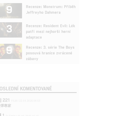
9
Recenze: Monstrum: Příběh
Jeffreyho Dahmera
3
Recenze: Resident Evil: Lék
patří mezi nejhorší herní
adaptace
9
Recenze: 3. série The Boys
posouvá hranice zvrácené
zábavy
OSLEDNÍ KOMENTOVANÉ
221
FILM | 22.04.2026 08:53
拆彈專家
1