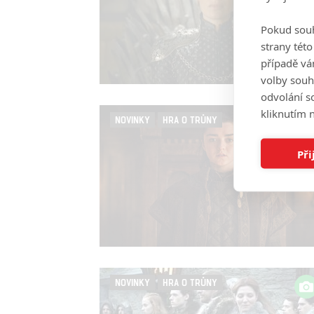
Pokud souh
strany tét
případě vá
volby souh
odvolání s
kliknutím n
NOVINKY
HRA O TRŮNY
Při
NOVINKY
HRA O TRŮNY