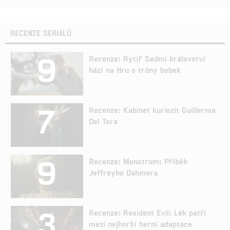
RECENZE SERIÁLŮ
9
Recenze: Rytíř Sedmi království
hází na Hru o trůny bobek
7
Recenze: Kabinet kuriozit Guillerma
Del Tora
9
Recenze: Monstrum: Příběh
Jeffreyho Dahmera
3
Recenze: Resident Evil: Lék patří
mezi nejhorší herní adaptace