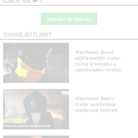
KOMENTÁŘE
0
Vstoupit do diskuze
SOUVISEJÍCÍ ČLÁNKY
Watchmen: Dosud
nejšťavnatější trailer
míchá kriminálku a
společenskou revoluci
Watchmen: Nabitý
trailer zpochybňuje
maskované mstitele