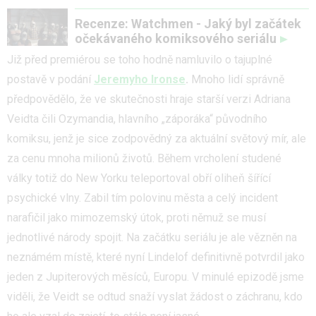
Recenze: Watchmen - Jaký byl začátek
očekávaného komiksového seriálu
Již před premiérou se toho hodně namluvilo o tajuplné
postavě v podání
Jeremyho Ironse
.
Mnoho lidí správně
předpovědělo, že ve skutečnosti hraje starší verzi Adriana
Veidta čili Ozymandia, hlavního „záporáka“ původního
komiksu, jenž je sice zodpovědný za aktuální světový mír, ale
za cenu mnoha milionů životů. Během vrcholení studené
války totiž do New Yorku teleportoval obří oliheň šířící
psychické vlny. Zabil tím polovinu města a celý incident
narafičil jako mimozemský útok, proti němuž se musí
jednotlivé národy spojit. Na začátku seriálu je ale vězněn na
neznámém místě, které nyní Lindelof definitivně potvrdil jako
jeden z Jupiterových měsíců, Europu. V minulé epizodě jsme
viděli, že Veidt se odtud snaží vyslat žádost o záchranu, kdo