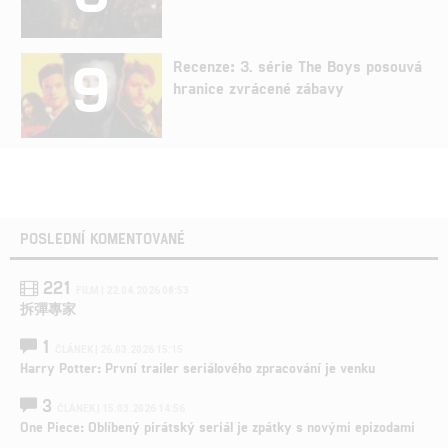
9
Recenze: 3. série The Boys posouvá
hranice zvrácené zábavy
POSLEDNÍ KOMENTOVANÉ
221
FILM | 22.04.2026 08:53
拆彈專家
1
ČLÁNEK | 26.03.2026 15:15
Harry Potter: První trailer seriálového zpracování je venku
3
ČLÁNEK | 15.03.2026 14:56
One Piece: Oblíbený pirátský seriál je zpátky s novými epizodami