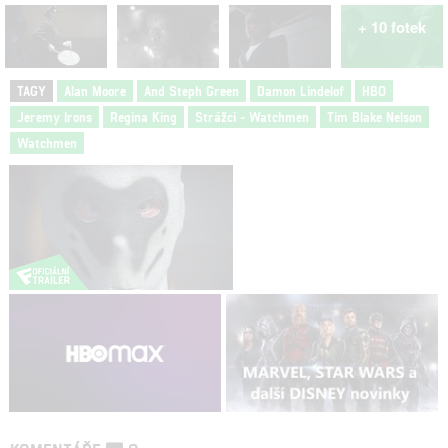
+ 10 fotek
TAGY
Alan Moore
And Steph Green
Damon Lindelof
HBO
Jeremy Irons
Regina King
Strážci - Watchmen
Tim Blake Nelson
Watchmen