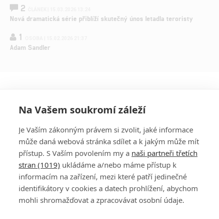
2
ČLÁNEK | 15.03.2026 13:24
Nová dramatická série přiblíží skutečný únos letadla teroristy
1
OSOBA | 15.02.2026 21:37
Adam Sandler
Na Vašem soukromí záleží
Je Vaším zákonným právem si zvolit, jaké informace
může daná webová stránka sdílet a k jakým může mít
přístup. S Vaším povolením my a
naši partneři třetích
stran (1019)
ukládáme a/nebo máme přístup k
informacím na zařízení, mezi které patří jedinečné
DISKUZE
PŘIHLÁSIT
identifikátory v cookies a datech prohlížení, abychom
REGISTROVAT
mohli shromažďovat a zpracovávat osobní údaje.