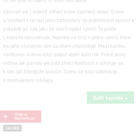
ho ale vzal do zajetí, to stále není jasné.
Zároveň ale Lindelof odhalil jeden zajímavý detail. Scény
s Veidtem v izolaci jsou roztroušeny do jednotlivých epizod a
pokaždé se zdá, jako by slavil nějaké výročí. To podle
Lindelofa není náhoda. Nejedná se totiž o jedno výročí, které
mu jeho služebníci den za dnem připomínají. Mezi každou
Veidtovou scénou totiž údajně uběhl další rok. Právě proto
vidíme, jak pomalu ale jistě ztrácí trpělivost a uchyluje se
k čím dál šílenějším krokům. Scény se totiž odehrávají
s mnohaletými odstupy.
Další kapitola »
GALERIE