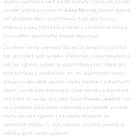
snadno usednout a začít sjíždět epizody. Pokud jste nečetli
původní grafickou novelu od
Alana Moorea
, budete nejspíš
nad aktuálním dějem kroutit hlavou. A ani jeho
filmová
adaptace z roku 2009 kvůli změnám v příběhových liniích k
dovysvětlení seriálu příliš vhodně neposlouží.
Zasvěcení se ale víceméně shodují, že alespoň po prvních
pěti epizodách jsou seriáloví
Watchmeni
velice netradiční a
nabízejí zábavný pohled na superhrdinský žánr, stejně jako
jejich komiksový předchůdce. Ani oni ovšem zatím nejsou
schopni zodpovědět všechny otázky kladené v jednotlivých
dílech, či poskládat dohromady různé náznaky a doplňkové
info, které do seriálu ukryl jeho tvůrce
Damon Lindelof
. Ten
se v poslední době hodně rozpovídal o kreativním procesu
tvorby seriálu a vypadlo z něj mnoho drobných, leč
zajímavých střípků. Co tedy všechno prozradil, osvětlil, či
nabídl z úplně nového pohledu?