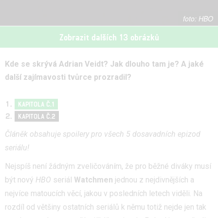
HBO
Zobrazit dalších 13 obrázků
Kde se skrývá Adrian Veidt? Jak dlouho tam je? A jaké
další zajímavosti tvůrce prozradil?
KAPITOLA Č.1
KAPITOLA Č.2
Článěk obsahuje spoilery pro všech 5 dosavadních epizod
seriálu!
Nejspíš není žádným zveličováním, že pro běžné diváky musí
být nový
HBO
seriál
Watchmen
jednou z nejdivnějších a
nejvíce matoucích věcí, jakou v posledních letech viděli. Na
rozdíl od většiny ostatních seriálů k němu totiž nejde jen tak