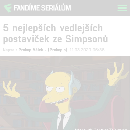
Tog
navi
5 nejlepších vedlejších
postaviček ze Simpsonů
Napsal:
Prokop Válek - (Prokopio)
, 11.03.2020 06:38