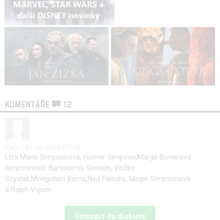
KOMENTÁŘE
12
Karo | 27.04.2020 07:10
Líza Marie Simpsonová, Homer Simpson,Marge Buvierová
Simpsonová, Bartoloměj Simson, Vočko
Szyslak,Mongoberi Berns,Ned Flendrs, Magie Simpsonová
a Ralph Vigum
Vstoupit do diskuze