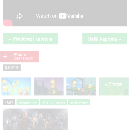
« Předchozí kapitola
Další kapitola »
GALERIE
+ 7 fotek
TAGY
Simpsonovi
The Simpsons
animovaný