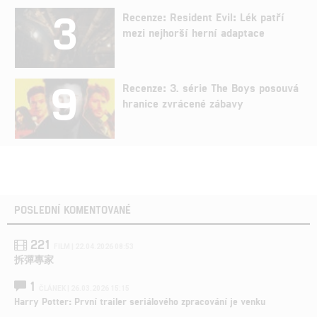
3
Recenze: Resident Evil: Lék patří
mezi nejhorší herní adaptace
9
Recenze: 3. série The Boys posouvá
hranice zvrácené zábavy
POSLEDNÍ KOMENTOVANÉ
221
FILM | 22.04.2026 08:53
拆彈專家
1
ČLÁNEK | 26.03.2026 15:15
Harry Potter: První trailer seriálového zpracování je venku