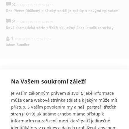
3
ČLÁNEK | 15.03.2026 14:56
One Piece: Oblíbený pirátský seriál je zpátky s novými epizodami
2
ČLÁNEK | 15.03.2026 13:24
Nová dramatická série přiblíží skutečný únos letadla teroristy
1
OSOBA | 15.02.2026 21:37
Adam Sandler
Na Vašem soukromí záleží
Je Vaším zákonným právem si zvolit, jaké informace
může daná webová stránka sdílet a k jakým může mít
přístup. S Vaším povolením my a
naši partneři třetích
stran (1019)
ukládáme a/nebo máme přístup k
informacím na zařízení, mezi které patří jedinečné
DISKUZE
PŘIHLÁSIT
identifikátory v cookies a datech prohlížení, abychom