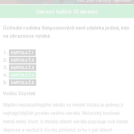
20th Century Television
Zobrazit dalších 10 obrázků
Ústřední rodinka Simpsonových není zdaleka jediná, kdo
na obrazovce vyniká.
KAPITOLA Č.1
KAPITOLA Č.2
KAPITOLA Č.3
KAPITOLA Č.4
KAPITOLA Č.5
Vočko Szyslak
Majitel nejzatuchlejšího lokálu ve městě Vočko je jednou z
nejtragičtějších postav celého seriálu. Notorický bručoun
nemá lehký život. V mnoha dílech seriálu popisuje své časté
deprese a nechuť k životu, přičemž si ho v pár dílech