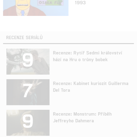
1993
RECENZE SERIÁLŮ
9
Recenze: Rytíř Sedmi království
hází na Hru o trůny bobek
7
Recenze: Kabinet kuriozit Guillerma
Del Tora
9
Recenze: Monstrum: Příběh
Jeffreyho Dahmera