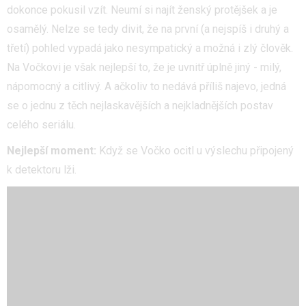
dokonce pokusil vzít. Neumí si najít ženský protějšek a je
osamělý. Nelze se tedy divit, že na první (a nejspíš i druhý a
třetí) pohled vypadá jako nesympatický a možná i zlý člověk.
Na Vočkovi je však nejlepší to, že je uvnitř úplně jiný - milý,
nápomocný a citlivý. A ačkoliv to nedává příliš najevo, jedná
se o jednu z těch nejlaskavějších a nejkladnějších postav
celého seriálu.
Nejlepší moment:
Když se Vočko ocitl u výslechu připojený
k detektoru lži.