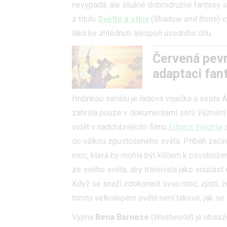
nevypadá, ale slušné dobrodružné fantasy
z titulu
Světlo a stíny
(
Shadow and Bone
) 
láká ke zhlédnutí alespoň úvodního dílu.
Červená pevn
adaptaci fan
Hrdinkou seriálu je řadová vojačka a sirota 
zahrála pouze v dokumentární sérii
Vězněm 
vidět v nadcházejícím filmu
Edgara Wrighta
s
do válkou zpustošeného světa. Příběh začí
moc, která by mohla být klíčem k osvobození 
ze svého světa, aby trénovala jako součást 
Když se snaží zdokonalit svou moc, zjistí, že
tomto velkolepém světě není takové, jak se 
Vyjma
Bena Barnese
(
Westworld
) je obsa