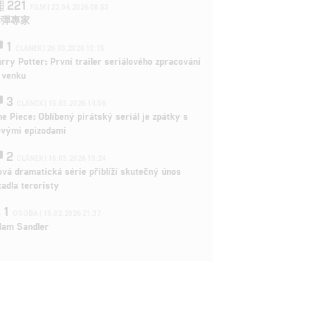
221
FILM | 22.04.2026 08:53
拆彈專家
1
ČLÁNEK | 26.03.2026 15:15
rry Potter: První trailer seriálového zpracování
 venku
3
ČLÁNEK | 15.03.2026 14:56
e Piece: Oblíbený pirátský seriál je zpátky s
ovými epizodami
2
ČLÁNEK | 15.03.2026 13:24
vá dramatická série přiblíží skutečný únos
tadla teroristy
1
OSOBA | 15.02.2026 21:37
dam Sandler