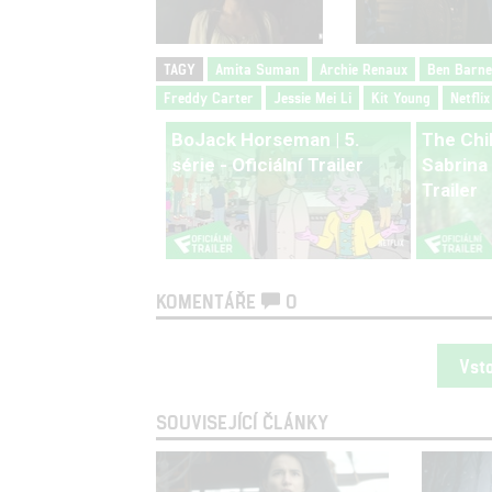
TAGY
Amita Suman
Archie Renaux
Ben Barne
Freddy Carter
Jessie Mei Li
Kit Young
Netflix
BoJack Horseman | 5.
The Chi
série - Oficiální Trailer
Sabrina |
Trailer
KOMENTÁŘE
0
Vst
SOUVISEJÍCÍ ČLÁNKY