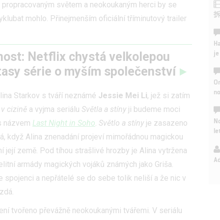
 s propracovaným světem a neokoukaným herci by se
vyklubat mohlo. Přinejmenším oficiální tříminutový trailer
Ha
je
ost: Netflix chystá velkolepou
tasy série o myším společenství
On
n
Alina Starkov s tváří neznámé
Jessie Mei Li
, jež si zatím
v cizině
a vyjma seriálu
Světla a stíny
ji budeme moci
No
 názvem
Last Night in Soho
.
Světlo a stíny
je zasazeno
le
ná, když Alina znenadání projeví mimořádnou magickou
její země. Pod tíhou strašlivé hrozby je Alina vytržena
A
elitní armády magických vojáků známých jako Griša.
 spojenci a nepřátelé se do sebe tolik neliší a že nic v
zdá.
zení tvořeno převážně neokoukanými tvářemi. V seriálu