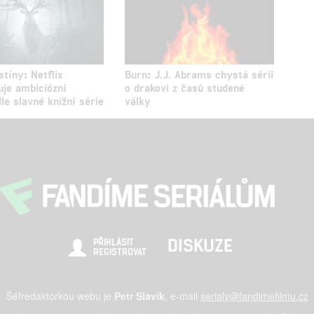
stíny: Netflix
Burn: J.J. Abrams chystá sérii
uje ambiciózní
o drakovi z časů studené
le slavné knižní série
války
DISKUZE
PŘIHLÁSIT
REGISTROVAT
Šéfredaktorkou webu je
Petr Slavík
, e-mail
serialy@fandimefilmu.cz