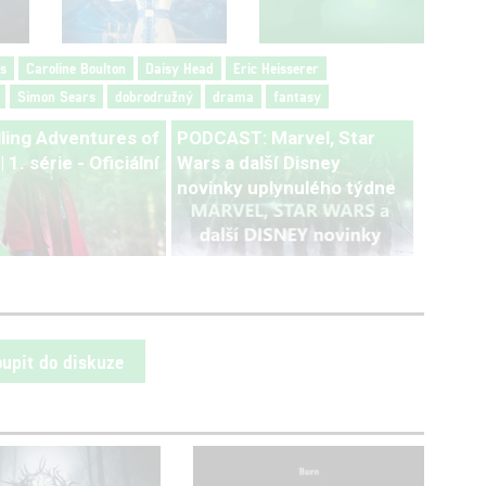
s
Caroline Boulton
Daisy Head
Eric Heisserer
Simon Sears
dobrodružný
drama
fantasy
lling Adventures of
PODCAST: Marvel, Star
 1. série - Oficiální
Wars a další Disney
novinky uplynulého týdne
oupit do diskuze