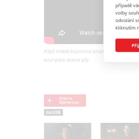
případě vá
volby souh
odvolání s
kliknutím n
Při
Když mladá bojovnice projeví kouzelné schopn
kout pikle temné síly.
GALERIE