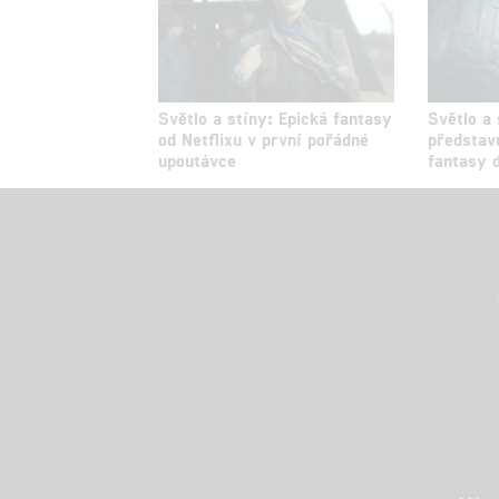
Světlo a stíny: Epická fantasy
Světlo a 
od Netflixu v první pořádné
představ
upoutávce
fantasy d