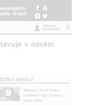
kávanějších
 podle diváků
PŘIHLÁSIT
REGISTROVAT
stavuje v novém
ECENZE SERIÁLŮ
9
Recenze: Rytíř Sedmi
království hází na Hru o
trůny bobek