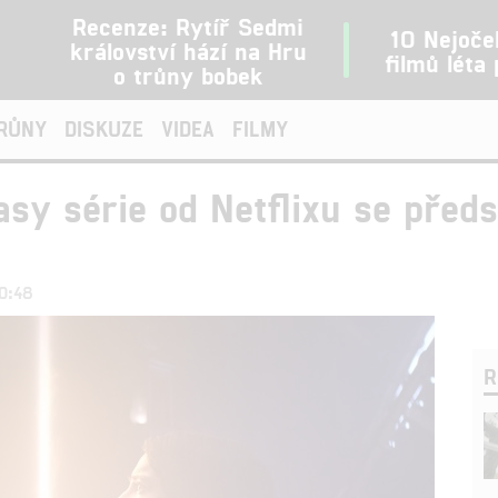
Recenze: Rytíř Sedmi
10 Nejoče
království hází na Hru
filmů léta
o trůny bobek
TRŮNY
DISKUZE
VIDEA
FILMY
tasy série od Netflixu se před
20:48
R