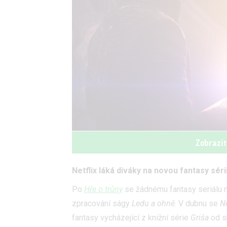
Zobrazit
Netflix láká diváky na novou fantasy sér
Po
Hře o trůny
se žádnému fantasy seriálu n
zpracování ságy
Ledu a ohně
. V dubnu se
Ne
fantasy vycházející z knižní série
Griša
od s