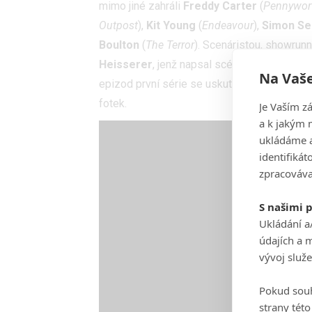
mimo jiné zahráli
Freddy Carter
(
Pennywor
Outpost
),
Kit Young
(
Endeavour
),
Simon Se
Boulton
(
The Terror
). Scenáristou, showru
Heisserer
, jenž napsal scénář ke sci-fi
Pří
Na Vaše
epizod první série se uskuteční
23. 4.
V gal
fotek.
Je Vaším z
a k jakým 
ukládáme a
identifiká
zpracováva
S našimi 
Ukládání a
údajích a 
vývoj služ
Pokud souh
strany tét