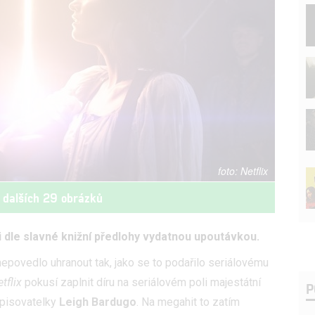
Netflix
 dalších 29 obrázků
ii dle slavné knižní předlohy vydatnou upoutávkou.
epovedlo uhranout tak, jako se to podařilo seriálovému
tflix
pokusí zaplnit díru na seriálovém poli majestátní
P
pisovatelky
Leigh Bardugo
. Na megahit to zatím