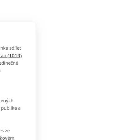
nka sdílet
tran (1019)
jedinečné
a
zených
 publika a
es ze
takovém