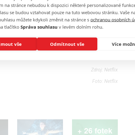
m na stránce nebudou k dispozici některé personalizované funkce
lasu se budou vztahovat pouze na tuto webovou stránku. Vaše na
ouhlasu můžete kdykoli změnit na stránce s
ochranou osobních ú
a tlačítko
Správa souhlasu
v levém dolním rohu.
jmout vše
Odmítnout vše
Více možn
osti, které by mohly sjednotit její svět, začnou proti ní
Zdroj: Netflix
Foto: Netflix
+ 26 fotek