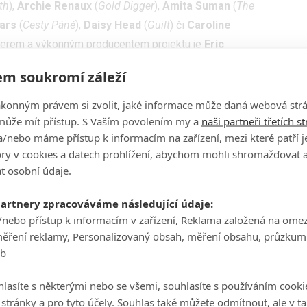
th
),
Archie Renaux
(
Gold Digger
),
Amita Suman
(
The
ars
(
Cesty Páně
),
Daisy Head
(
Guilt
) či
Caroline
nnerem a výkonným producentem projektu je
Eric
chozí
nebo hororu
Zhasni a zemřeš
. Premiéra všech osmi
m soukromí záleží
erii pod článkem si můžete prohlédnout sérii promo
ákonným právem si zvolit, jaké informace může daná webová strá
může mít přístup. S Vaším povolením my a
naši partneři třetích s
/nebo máme přístup k informacím na zařízení, mezi které patří 
tory v cookies a datech prohlížení, abychom mohli shromažďovat 
t osobní údaje.
partnery zpracováváme následující údaje:
/nebo přístup k informacím v zařízení, Reklama založená na ome
měření reklamy, Personalizovaný obsah, měření obsahu, průzkum
eb
lasíte s některými nebo se všemi, souhlasíte s používáním cooki
o stránky a pro tyto účely. Souhlas také můžete odmítnout, ale v 